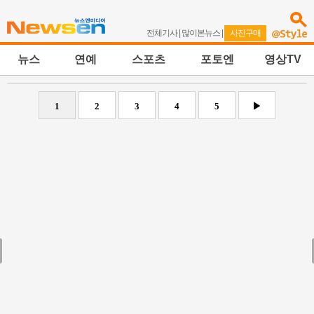
전체기사
|
많이본뉴스
|
사진구매
뉴스
연예
스포츠
포토엔
영상TV
1
2
3
4
5
▶