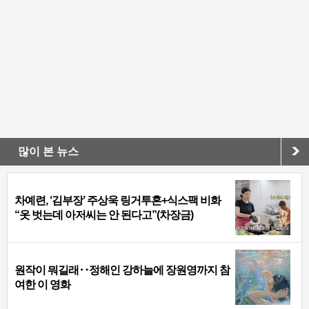
많이 본 뉴스
차예련, ‘김부장’ 주상욱 링거투혼+식스팩 비화
“옷 벗는데 아저씨는 안 된다고”(차장금)
원작이 뭐길래‥정해인 강하늘에 장원영까지 참
여한 이 영화