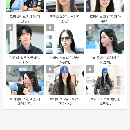
트리플에스 김채연, 개
엔믹스 설윤 ‘눈부신 미
트와이스 쯔위 ‘갓경 쓴
그맨 김규..
소’[포..
훈녀’..
안효섭 ‘작은 얼굴에 잘
트와이스 미나 ‘눈부신
트리플에스 김채연, 인
생김이 ..
아름다..
형 그 자..
트리플에스 김채연, 귀
트와이스 쯔위 ‘야구모
트와이스 쯔위 ‘편안한
엽게 엄지..
자만 써..
스타일..