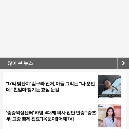
많이 본 뉴스
‘17억 빚잔치’ 김구라 전처, 아들 그리는 “나 뿐인
데” 친엄마 챙기는 효심 눈길
‘중증외상센터’ 하영, 4대째 의사 집안 인증 “증조
부, 고종 황제 진료”(옥문아)[어제TV]