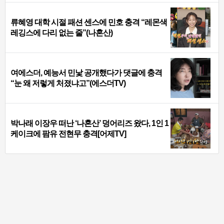
류혜영 대학 시절 패션 센스에 민호 충격 “레몬색
레깅스에 다리 없는 줄”(나혼산)
여에스더, 예능서 민낯 공개했다가 댓글에 충격
“눈 왜 저렇게 처졌냐고”(에스더TV)
박나래 이장우 떠난 ‘나혼산’ 덩어리즈 왔다, 1인 1
케이크에 팜유 전현무 충격[어제TV]