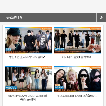
뉴스엔TV
방탄소년단, 시대가 ‘BTS’ 원해🎵 ..
에이티즈, 둠칫❣️ 둠칫❣&#..
미야오(MEOVV), 미모가 넘사벽 (출
에스파(aespa), 죄송해요🥺🎤마이..
국)[뉴스엔TV]