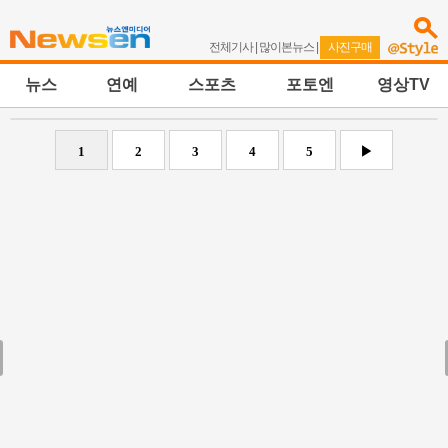
전체기사
|
많이본뉴스
|
사진구매
뉴스
연예
스포츠
포토엔
영상TV
1
2
3
4
5
▶