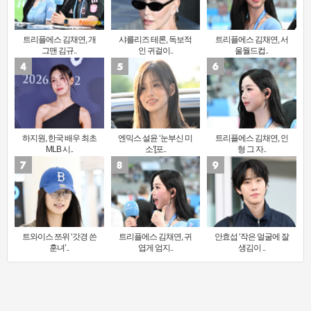
트리플에스 김채연, 개
샤를리즈 테론, 독보적
트리플에스 김채연, 서
그맨 김규..
인 귀걸이..
울월드컵..
하지원, 한국 배우 최초
엔믹스 설윤 ‘눈부신 미
트리플에스 김채연, 인
MLB 시..
소’[포..
형 그 자..
트와이스 쯔위 ‘갓경 쓴
트리플에스 김채연, 귀
안효섭 ‘작은 얼굴에 잘
훈녀’..
엽게 엄지..
생김이 ..