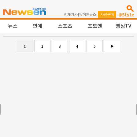
전체기사
|
많이본뉴스
|
사진구매
뉴스
연예
스포츠
포토엔
영상TV
1
2
3
4
5
▶