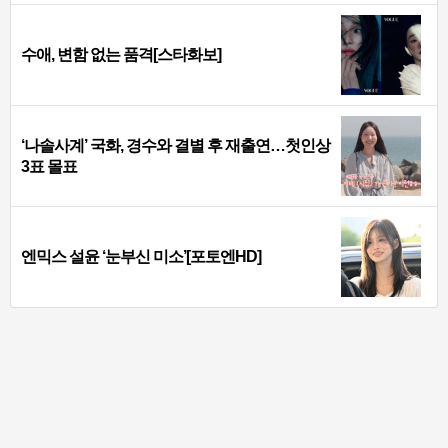
수애, 변함 없는 품격[스타화보]
‘나솔사계’ 국화, 경수와 결별 후 재출연…첫인상
3표 몰표
엔믹스 설윤 ‘눈부신 미소’[포토엔HD]