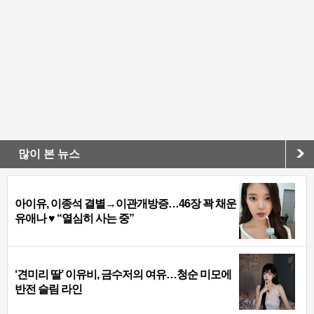
많이 본 뉴스
아이유, 이종석 결별→이관개방증…46장 꽉 채운
유애나 ♥ “열심히 사는 중”
‘견미리 딸’ 이유비, 금수저의 여유…청순 미모에
반전 슬림 라인