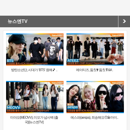
뉴스엔TV
방탄소년단, 시대가 ‘BTS’ 원해🎵 ..
에이티즈, 둠칫❣️ 둠칫❣&#..
미야오(MEOVV), 미모가 넘사벽 (출
에스파(aespa), 죄송해요🥺🎤마이..
국)[뉴스엔TV]