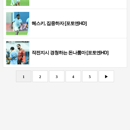
헤스키, 집중하자 [포토엔HD]
작전지시 경청하는 돈나룸마 [포토엔HD]
1
2
3
4
5
▶