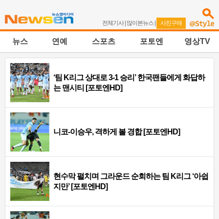
전체기사
|
많이본뉴스
|
사진구매
뉴스
연예
스포츠
포토엔
영상TV
‘팀 K리그 상대로 3-1 승리’ 한국팬들에게 화답하
는 맨시티 [포토엔HD]
니코-이승우, 격하게 볼 경합 [포토엔HD]
현수막 펼치며 그라운드 순회하는 팀 K리그 ‘아쉽
지만’ [포토엔HD]