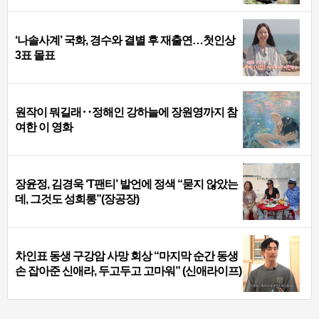
‘나솔사계’ 국화, 경수와 결별 후 재출연…첫인상
3표 몰표
원작이 뭐길래‥정해인 강하늘에 장원영까지 참
여한 이 영화
장윤정, 김경욱 ‘T팬티’ 발언에 정색 “묻지 않았는
데, 그것도 성희롱”(장공장)
차인표 동생 구강암 사망 회상 “마지막 순간 동생
손 잡아준 신애라, 두고두고 고마워” (신애라이프)