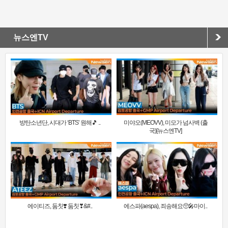
뉴스엔TV
방탄소년단, 시대가 ‘BTS’ 원해🎵 ..
미야오(MEOVV), 미모가 넘사벽 (출
국)[뉴스엔TV]
에이티즈, 둠칫❣️ 둠칫❣&#..
에스파(aespa), 죄송해요🥺🎤마이..