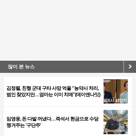
많이 본 뉴스
김정렬, 친형 군대 구타 사망 억울 “농약사 처리,
범인 찾았지만…엄마는 이미 치매”(데이앤나잇)
임영웅, 돈 다발 꺼냈다…즉석서 현금으로 수당
챙겨주는 ‘구단주’