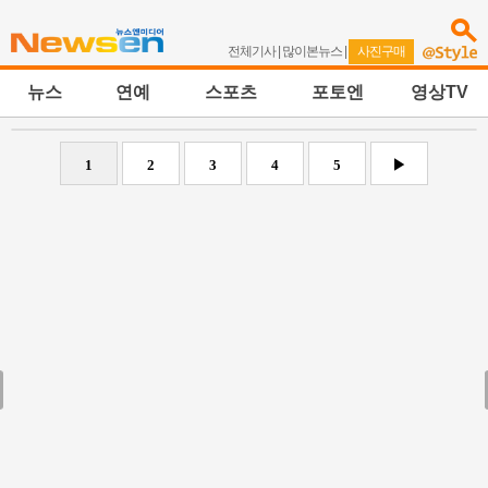
전체기사
|
많이본뉴스
|
사진구매
뉴스
연예
스포츠
포토엔
영상TV
1
2
3
4
5
▶