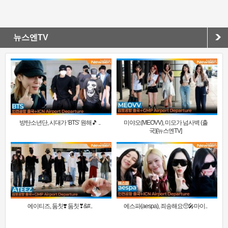
뉴스엔TV
방탄소년단, 시대가 ‘BTS’ 원해🎵 ..
미야오(MEOVV), 미모가 넘사벽 (출
국)[뉴스엔TV]
에이티즈, 둠칫❣️ 둠칫❣&#..
에스파(aespa), 죄송해요🥺🎤마이..