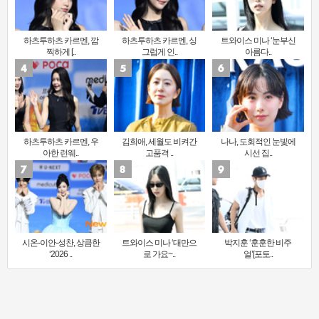
하츠투하츠 카르멘, 깜
하츠투하츠 카르멘, 싱
트와이스 미나 ‘눈부신
찍하게 [..
그럽게 인..
아름다..
하츠투하츠 카르멘, 우
김희애, 세월도 비켜간
나나, 도회적인 눈빛에
아한 런웨..
고품격 ..
시선 집..
시온-이안-성찬, 상큼한
트와이스 미나 ‘대만으
박지훈 ‘훈훈한 비주
‘2026 ..
로 가요~..
얼’[포토..