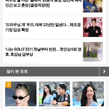
박주호 딸 나은 ‘골때녀’ 관중석 등장, 김민재 복제
인간 보고 혼란 [결정적장면]
‘드라우닝 걔’ 우즈, 데뷔 12년만 일냈다…체조경
기장 입성 확정
‘나는 SOLO’ 33기 첫날부터 반전…첫인상 0표 영
호, 호감남 급부상
많이 본 포토