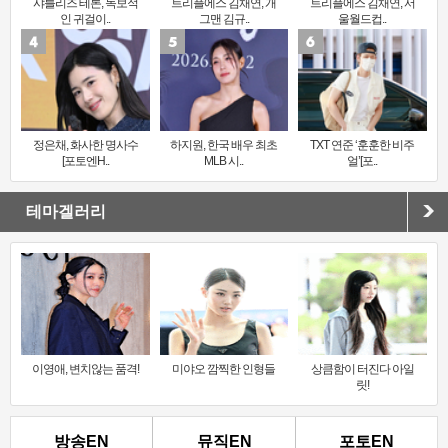
샤를리즈 테론, 독보적
트리플에스 김채연, 개
트리플에스 김채연, 서
인 귀걸이..
그맨 김규..
울월드컵..
정은채, 화사한 명사수
하지원, 한국 배우 최초
TXT 연준 ‘훈훈한 비주
[포토엔H..
MLB 시..
얼’[포..
테마겔러리
이영애, 변치않는 품격!
미야오 깜찍한 인형들
상큼함이 터진다 아일
릿!
방송EN
뮤직EN
포토EN