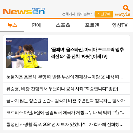
전체기사
|
많이본뉴스
|
사진구매
뉴스
연예
스포츠
포토엔
영상TV
‘골때녀’ 올스타전, 마시마 포트트릭 맹추
격전 5:4 골 잔치 ‘짜릿’ [어제TV]
눈물겨운 음문석, 무명 때 받은 부친의 전재산→폐암 父 세상 떠나기 전 여행(유퀴즈)..
류승룡, ‘비광’ 간담회서 두번이나 공식 사과 “죄송합니다”[종합]
끝나지 않는 정준원 논란…감싸기 바쁜 주변인과 침묵하는 당사자
코르티스 마틴, 8살에 올림픽서 애국가 제창→누나 덕 빅히트行 “명품백 깜짝 선물”..
황정민 사생활 폭로, 2024년 제보자 있었나 “네가 회사에 전화했니” 녹취록 공개 파..