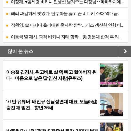
이정재, ♥임세령 비키니 인생샷 남겨주는 다정남‥파파라치에 ..
혜리 과감하게 벗었다, 탄수화물 끊고 끈 비니키 소화 ‘역대급..
장원영, 술 마시다 흘러내린 옷자락 깜짝…리즈 갱신한 인형 비..
이동국 딸 재시, 파격 비키니 자태 깜짝…美 명문대 합격 후 리..
많이 본 뉴스
이승철 겹경사, 위고비로 살 쪽 빼고 할아버지 된
다‥마음으로 낳은 딸 임신 자랑(유퀴즈)
‘71만 유튜버’ 배인규 신남성연대 대표, 오늘(5일)
숨진 채 발견…향년 36세