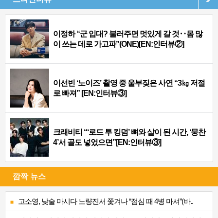
이정하 “군 입대? 불러주면 멋있게 갈 것‥몸 많
이 쓰는 데로 가고파”(ONE)[EN:인터뷰②]
이선빈 ‘노이즈’ 촬영 중 울부짖은 사연 “3㎏ 저절
로 빠져” [EN:인터뷰③]
크래비티 “‘로드 투 킹덤’ 뼈와 살이 된 시간, ‘뭉찬
4’서 골도 넣었으면”[EN:인터뷰③]
깜짝 뉴스
고소영, 낮술 마시다 노량진서 쫓겨나 “점심 때 4병 마셔”(바..