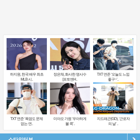
하지원, 한국 배우 최초
정은채, 화사한 명사수
TXT 연준 ‘오늘도 느낌
MLB 시..
[포토엔H..
좋구~’..
TXT 연준 ‘폭염도 문제
미야오 가원 ‘우아하게
지드래곤(GD), ‘근로자
없는 연..
볼 콕’..
의 날’ ..
스타인터뷰