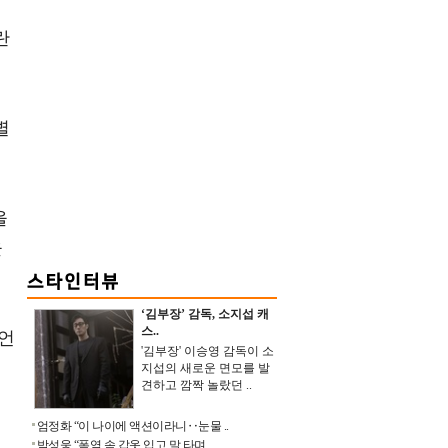
란
별
을
을
‘김부장’ 감독, 소지섭 캐
스..
 언
'김부장' 이승영 감독이 소
지섭의 새로운 면모를 발
견하고 깜짝 놀랐던 ..
영
엄정화 “이 나이에 액션이라니‥눈물 ..
박성웅 “폭염 속 갑옷 입고 말 타며 ..