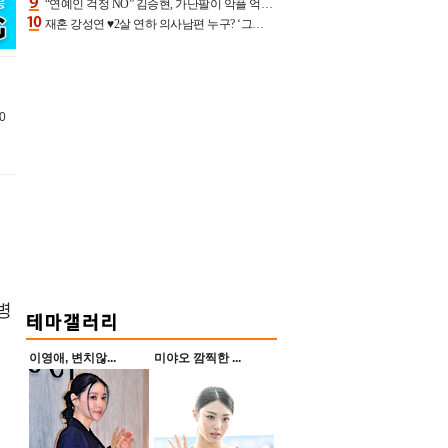
“연예인 걱정 NO” 김승현, 가난팔이 악플 억울할만‥아내+딸과 日 여행
재혼 강성연 ♥2살 연하 의사남편 누구? ‘그알’ 자문의에 훈남 비주얼 초엘리트 스펙 [종합]
0
병
이영애, 변치않...
미야오 깜찍한 ...