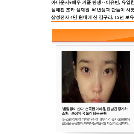
아나운서♥배우 커플 탄생‥이유빈, 유일한 최
심혜진 조카 심재원, 00년생과 단둘이 하룻밤
삼성전자 4만 원대에 산 김구라, 15년 보유
‘별일 없이 산다’ 선곡한 아이유, 전 남친 장기하
소환…46장에 꾹 눌러 담은 근황
[뉴스엔 강민경 기자]가수 겸 배우 아이유가 오랜만에
일상을 공유했다.아이유는 8월 6일 자신의 소셜미디...