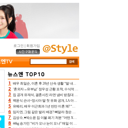
로그인
|
회원가입
배우 최일순, 이혼 후 20년 산속 생활 “딸 내가 버렸다고 원망‥맘 아파”(특종)[어제TV]
‘혼외자→유부남’ 정우성 근황 포착, 수식억 해킹 피해 후배 만났다 “존경하는”
집 공개 유재석, 결혼사진 라면 냄비 받침대 되고 분노‥가족사진도 피해(놀뭐)[어제TV]
백윤식 손녀+정시아 딸 첫 유화 공개, LA 아트쇼→서울국제조각페스타 작가다운 수준급 실력
유혜리, 배우 이근희과 1년 반만 이혼 왜? “식칼 꽂고 의자 던져” 충격 폭로(특종)[어제TV]
임지연, 그림 같은 발리 배경? 뼈말라 청순 비키니 핏에 상대 안 되네
김성수, ♥박소윤 집 이불 폐기 처분 “어떤 X이랑 썼을지 몰라” 질투(신랑수업2)[어제TV]
44kg 송가인 “비가 오나 눈이 오나” 매일 이 운동, 허벅지 근육량 상승+체지방 감소