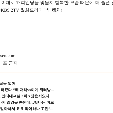
 이대로 해피엔딩을 맞을지 행복한 모습 때문에 더 슬픈 
BS 2TV 월화드라마 '빅' 캡처)
en.com
재배포 금지
 굴욕 없어
졌다 “왜 저래vs이게 워터밤...
스 인터내셔널 3위 ♥장윤서였다
바지 입었을 뿐인데…빛나는 미모
 알아봐서 요요 와야하나 고민”...