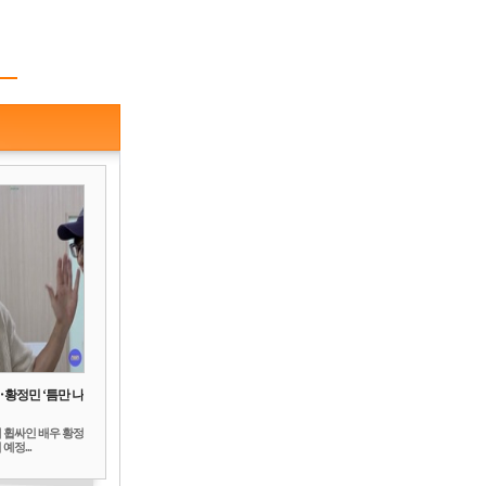
‥황정민 ‘틈만 나
 휩싸인 배우 황정
예정...