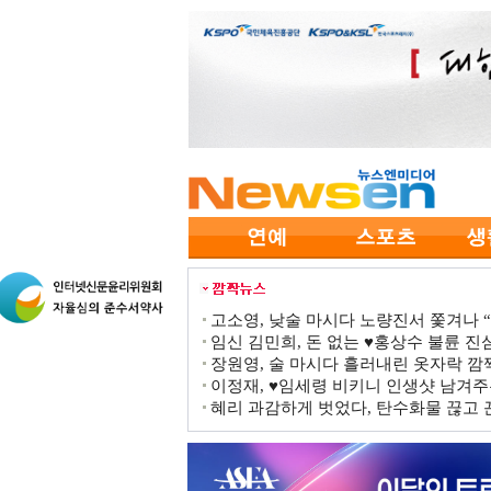
고소영, 낮술 마시다 노량진서 쫓겨나 “점
임신 김민희, 돈 없는 ♥홍상수 불륜 진심
장원영, 술 마시다 흘러내린 옷자락 
이정재, ♥임세령 비키니 인생샷 남겨주
혜리 과감하게 벗었다, 탄수화물 끊고 끈