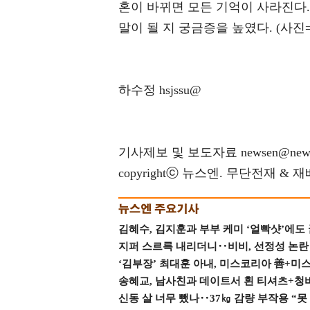
혼이 바뀌면 모든 기억이 사라진다.
말이 될 지 궁금증을 높였다. (사진=K
하수정 hsjssu@
기사제보 및 보도자료 newsen@news
copyrightⓒ 뉴스엔. 무단전재 & 
김혜수, 김지훈과 부부 케미 ‘얼빡샷’에도
지퍼 스르륵 내리더니‥비비, 선정성 논란 터
‘김부장’ 최대훈 아내, 미스코리아 善+미
송혜교, 남사친과 데이트서 흰 티셔츠+청
신동 살 너무 뺐나‥37㎏ 감량 부작용 “못