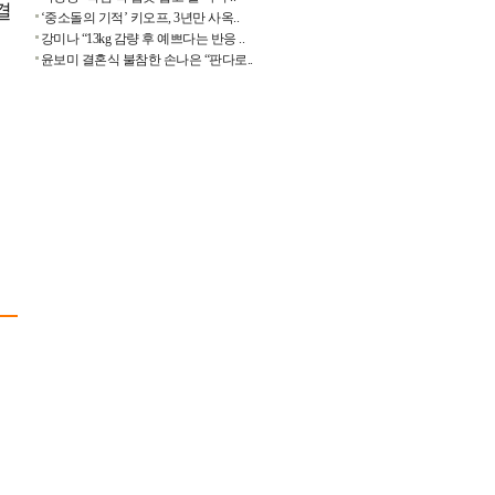
결
‘중소돌의 기적’ 키오프, 3년만 사옥..
강미나 “13kg 감량 후 예쁘다는 반응 ..
윤보미 결혼식 불참한 손나은 “판다로..