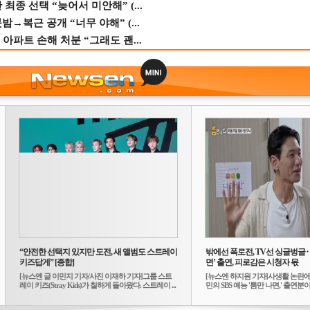
종 선택 “늦어서 미안해” (...
→복근 공개 “너무 야해” (...
 아파트 손해 처분 “그래도 괜...
“안전한 선택지 있지만 도전, 새 앨범도 스트레이
밖에선 폭로전, TV선 싱글벙글
키즈답게” [종합]
면’ 출연, 피로감은 시청자 몫
[뉴스엔 글 이민지 기자/사진 이재하 기자]그룹 스트
[뉴스엔 하지원 기자]사생활 논란에
레이 키즈(Stray Kids)가 칠하게 돌아왔다. 스트레이 ...
민의 SBS 예능 '틈만 나면,' 출연분이 