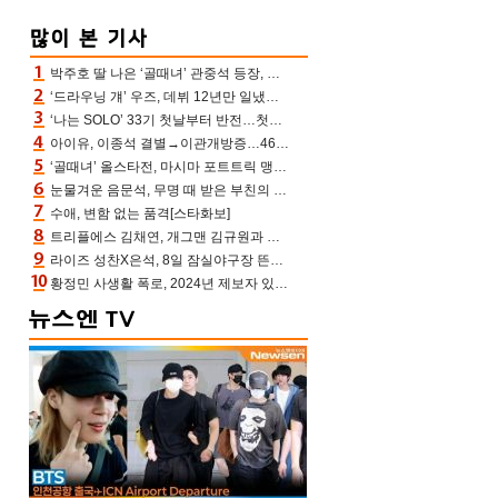
박주호 딸 나은 ‘골때녀’ 관중석 등장, 김민재 복제인간 보고 혼란 [결정적장면]
‘드라우닝 걔’ 우즈, 데뷔 12년만 일냈다…체조경기장 입성 확정
‘나는 SOLO’ 33기 첫날부터 반전…첫인상 0표 영호, 호감남 급부상
아이유, 이종석 결별→이관개방증…46장 꽉 채운 유애나 ♥ “열심히 사는 중”
‘골때녀’ 올스타전, 마시마 포트트릭 맹추격전 5:4 골 잔치 ‘짜릿’ [어제TV]
눈물겨운 음문석, 무명 때 받은 부친의 전재산→폐암 父 세상 떠나기 전 여행(유퀴즈)[어제TV]
수애, 변함 없는 품격[스타화보]
트리플에스 김채연, 개그맨 김규원과 함께 프리뷰쇼 진행 [포토엔HD]
라이즈 성찬X은석, 8일 잠실야구장 뜬다…시구 시타+특별공연까지
황정민 사생활 폭로, 2024년 제보자 있었나 “네가 회사에 전화했니” 녹취록 공개 파장