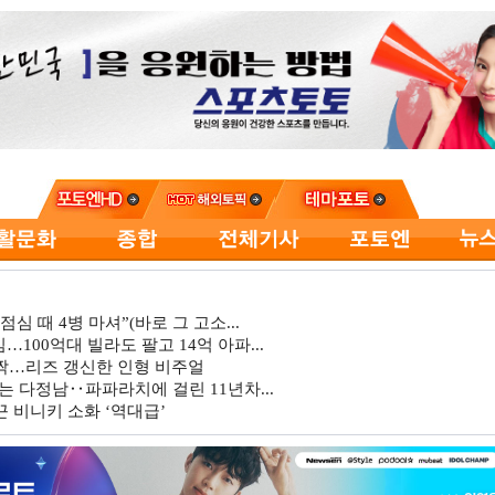
심 때 4병 마셔”(바로 그 고소...
…100억대 빌라도 팔고 14억 아파...
깜짝…리즈 갱신한 인형 비주얼
는 다정남‥파파라치에 걸린 11년차...
 비니키 소화 ‘역대급’