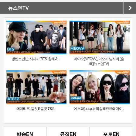
뉴스엔TV
방탄소년단, 시대가 ‘BTS’ 원해🎵 ..
미야오(MEOVV), 미모가 넘사벽 (출
국)[뉴스엔TV]
에이티즈, 둠칫❣️ 둠칫❣&#..
에스파(aespa), 죄송해요🥺🎤마이..
방송EN
뮤직EN
포토EN