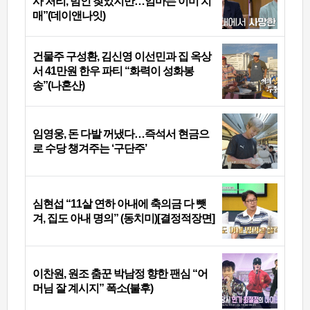
사 처리, 범인 찾았지만…엄마는 이미 치
매”(데이앤나잇)
건물주 구성환, 김신영 이선민과 집 옥상
서 41만원 한우 파티 “화력이 성화봉
송”(나혼산)
임영웅, 돈 다발 꺼냈다…즉석서 현금으
로 수당 챙겨주는 ‘구단주’
심현섭 “11살 연하 아내에 축의금 다 뺏
겨, 집도 아내 명의” (동치미)[결정적장면]
이찬원, 원조 춤꾼 박남정 향한 팬심 “어
머님 잘 계시지” 폭소(불후)