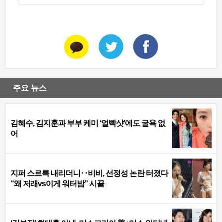
주요 뉴스
김혜수, 김지훈과 부부 케미 ‘얼빡샷’에도 굴욕 없
어
지퍼 스르륵 내리더니‥비비, 선정성 논란 터졌다
“왜 저래vs이게 워터밤” 시끌