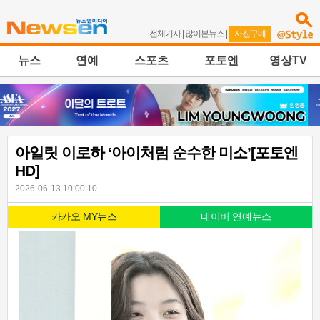
전체기사
|
많이본뉴스
|
사진구매
뉴스
연예
스포츠
포토엔
영상TV
아일릿 이로하 ‘아이처럼 순수한 미소’[포토엔
HD]
2026-06-13 10:00:10
카카오 MY뉴스
네이버 연예뉴스