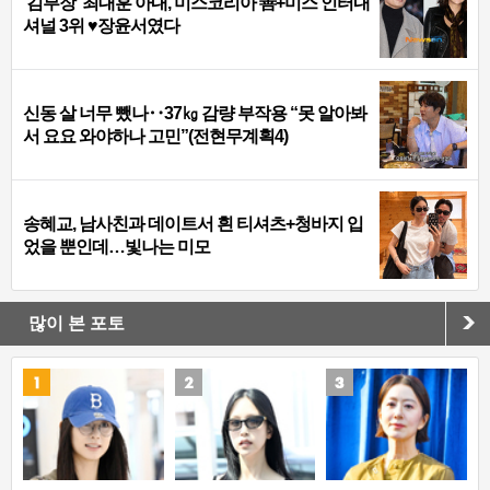
‘김부장’ 최대훈 아내, 미스코리아 善+미스 인터내
셔널 3위 ♥장윤서였다
신동 살 너무 뺐나‥37㎏ 감량 부작용 “못 알아봐
서 요요 와야하나 고민”(전현무계획4)
송혜교, 남사친과 데이트서 흰 티셔츠+청바지 입
었을 뿐인데…빛나는 미모
많이 본 포토