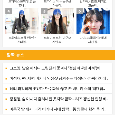
트와이스 쯔위 ‘갓경 쓴
트와이스 미나 ‘눈부신
김희애, 세월도 비켜간
훈녀’..
아름다..
고품격 ..
트와이스 쯔위 ‘편안한
트와이스 쯔위 ‘야구모
나나, 도회적인 눈빛에
스타일..
자만 써..
시선 집..
깜짝 뉴스
고소영, 낮술 마시다 노량진서 쫓겨나 “점심 때 4병 마셔”(바..
이정재, ♥임세령 비키니 인생샷 남겨주는 다정남‥파파라치에 ..
혜리 과감하게 벗었다, 탄수화물 끊고 끈 비니키 소화 ‘역대급..
장원영, 술 마시다 흘러내린 옷자락 깜짝…리즈 갱신한 인형 비..
이동국 딸 재시, 파격 비키니 자태 깜짝…美 명문대 합격 후 리..