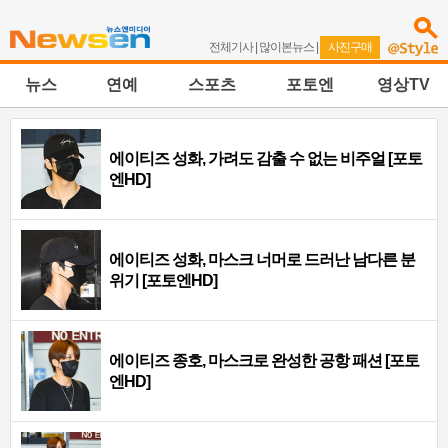
전체기사
|
많이본뉴스
|
사진구매
뉴스
연예
스포츠
포토엔
영상TV
에이티즈 성화, 가려도 감출 수 없는 비주얼 [포토
엔HD]
에이티즈 성화, 마스크 너머로 드러난 남다른 분
위기 [포토엔HD]
에이티즈 종호, 마스크로 완성한 공항 패션 [포토
엔HD]