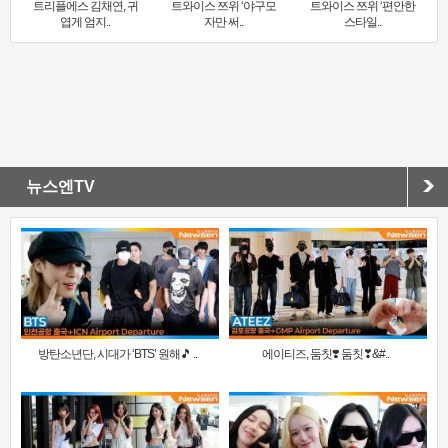
트리플에스 김채연, 귀
트와이스 쯔위 ‘야구모
트와이스 쯔위 ‘편안한
엽게 엄지..
자만 써..
스타일..
뉴스엔TV
방탄소년단, 시대가 ‘BTS’ 원해🎵 ..
에이티즈, 둠칫❣️ 둠칫❣&#..