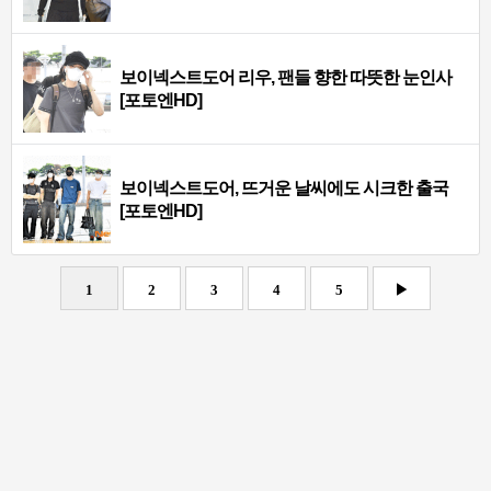
보이넥스트도어 리우, 팬들 향한 따뜻한 눈인사
[포토엔HD]
보이넥스트도어, 뜨거운 날씨에도 시크한 출국
[포토엔HD]
1
2
3
4
5
▶