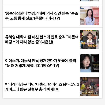
‘중증외상센터’ 하영, 4대째 의사 집안 인증 “증조
부, 고종 황제 진료”(옥문아)[어제TV]
류혜영 대학 시절 패션 센스에 민호 충격 “레몬색
레깅스에 다리 없는 줄”(나혼산)
여에스더, 예능서 민낯 공개했다가 댓글에 충격
“눈 왜 저렇게 처졌냐고”(에스더TV)
박나래 이장우 떠난 ‘나혼산’ 덩어리즈 왔다, 1인 1
케이크에 팜유 전현무 충격[어제TV]