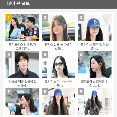
많이 본 포토
트리플에스 김채연, 개
엔믹스 설윤 ‘눈부신 미
트와이스 쯔위 ‘갓경 쓴
그맨 김규..
소’[포..
훈녀’..
안효섭 ‘작은 얼굴에 잘
트와이스 미나 ‘눈부신
트리플에스 김채연, 인
생김이 ..
아름다..
형 그 자..