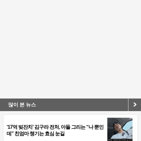
많이 본 뉴스
‘17억 빚잔치’ 김구라 전처, 아들 그리는 “나 뿐인
데” 친엄마 챙기는 효심 눈길