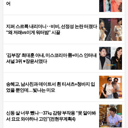
어
지퍼 스르륵 내리더니‥비비, 선정성 논란 터졌다
“왜 저래vs이게 워터밤” 시끌
‘김부장’ 최대훈 아내, 미스코리아 善+미스 인터내
셔널 3위 ♥장윤서였다
송혜교, 남사친과 데이트서 흰 티셔츠+청바지 입
었을 뿐인데…빛나는 미모
신동 살 너무 뺐나‥37㎏ 감량 부작용 “못 알아봐
서 요요 와야하나 고민”(전현무계획4)