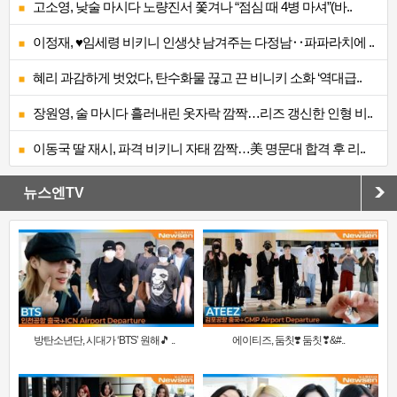
고소영, 낮술 마시다 노량진서 쫓겨나 “점심 때 4병 마셔”(바..
이정재, ♥임세령 비키니 인생샷 남겨주는 다정남‥파파라치에 ..
혜리 과감하게 벗었다, 탄수화물 끊고 끈 비니키 소화 ‘역대급..
장원영, 술 마시다 흘러내린 옷자락 깜짝…리즈 갱신한 인형 비..
이동국 딸 재시, 파격 비키니 자태 깜짝…美 명문대 합격 후 리..
뉴스엔TV
방탄소년단, 시대가 ‘BTS’ 원해🎵 ..
에이티즈, 둠칫❣️ 둠칫❣&#..