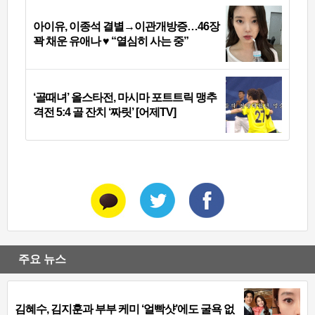
아이유, 이종석 결별→이관개방증…46장
꽉 채운 유애나 ♥ “열심히 사는 중”
‘골때녀’ 올스타전, 마시마 포트트릭 맹추
격전 5:4 골 잔치 ‘짜릿’ [어제TV]
주요 뉴스
김혜수, 김지훈과 부부 케미 ‘얼빡샷’에도 굴욕 없