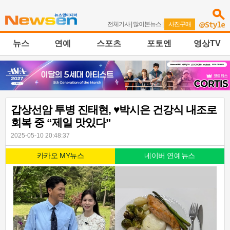
전체기사
|
많이본뉴스
|
사진구매
뉴스
연예
스포츠
포토엔
영상TV
갑상선암 투병 진태현, ♥박시은 건강식 내조로
회복 중 “제일 맛있다”
2025-05-10 20:48:37
카카오 MY뉴스
네이버 연예뉴스