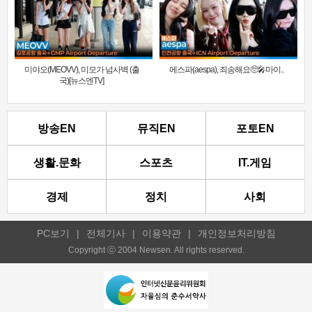
미야오(MEOVV), 미모가 넘사벽 (출
에스파(aespa), 죄송해요🥺🎤마이..
국)[뉴스엔TV]
방송EN
뮤직EN
포토EN
생활.문화
스포츠
IT.게임
경제
정치
사회
PC보기
|
전체기사
|
이용약관
|
개인정보처리방침
Copyright ⓒ 2004 Newsen. All rights reserved.