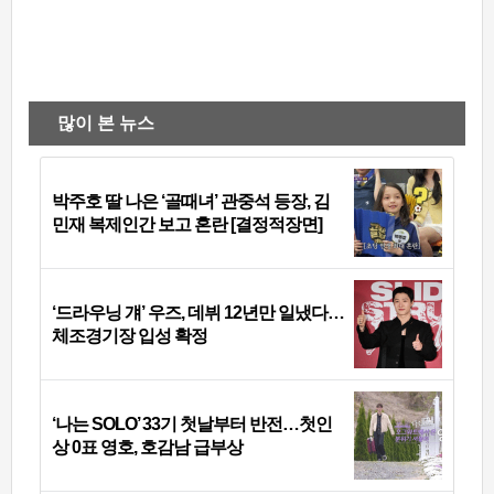
많이 본 뉴스
박주호 딸 나은 ‘골때녀’ 관중석 등장, 김
민재 복제인간 보고 혼란 [결정적장면]
‘드라우닝 걔’ 우즈, 데뷔 12년만 일냈다…
체조경기장 입성 확정
‘나는 SOLO’ 33기 첫날부터 반전…첫인
상 0표 영호, 호감남 급부상