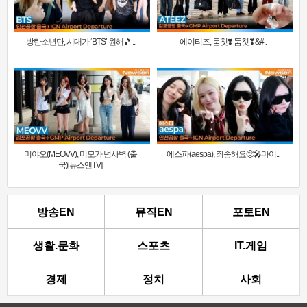
방탄소년단, 시대가 ‘BTS’ 원해🎵 ..
에이티즈, 둠칫❣️ 둠칫❣&#..
미야오(MEOVV), 미모가 넘사벽 (출
에스파(aespa), 죄송해요🥺🎤마이..
국)[뉴스엔TV]
방송EN
뮤직EN
포토EN
생활.문화
스포츠
IT.게임
경제
정치
사회