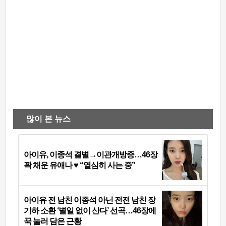
많이 본 뉴스
아이유, 이종석 결별→이관개방증…46장
꽉 채운 유애나 ♥ “열심히 사는 중”
아이유 전 남친 이종석 아닌 전전 남친 장
기하 소환 ‘별일 없이 산다’ 선곡…46장에
꾹 눌러 담은 근황