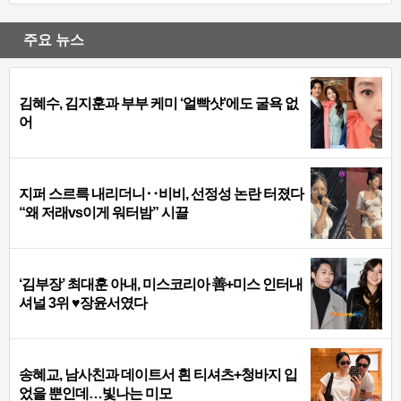
주요 뉴스
김혜수, 김지훈과 부부 케미 ‘얼빡샷’에도 굴욕 없
어
지퍼 스르륵 내리더니‥비비, 선정성 논란 터졌다
“왜 저래vs이게 워터밤” 시끌
‘김부장’ 최대훈 아내, 미스코리아 善+미스 인터내
셔널 3위 ♥장윤서였다
송혜교, 남사친과 데이트서 흰 티셔츠+청바지 입
었을 뿐인데…빛나는 미모