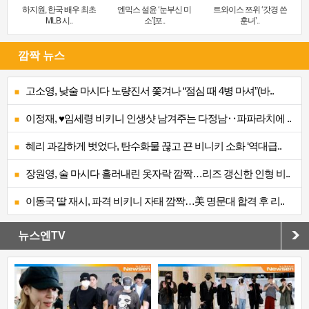
하지원, 한국 배우 최초
엔믹스 설윤 ‘눈부신 미
트와이스 쯔위 ‘갓경 쓴
MLB 시..
소’[포..
훈녀’..
깜짝 뉴스
고소영, 낮술 마시다 노량진서 쫓겨나 “점심 때 4병 마셔”(바..
이정재, ♥임세령 비키니 인생샷 남겨주는 다정남‥파파라치에 ..
혜리 과감하게 벗었다, 탄수화물 끊고 끈 비니키 소화 ‘역대급..
장원영, 술 마시다 흘러내린 옷자락 깜짝…리즈 갱신한 인형 비..
이동국 딸 재시, 파격 비키니 자태 깜짝…美 명문대 합격 후 리..
뉴스엔TV