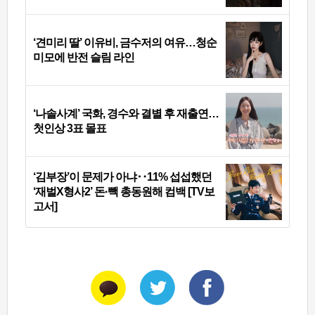
‘견미리 딸’ 이유비, 금수저의 여유…청순
미모에 반전 슬림 라인
‘나솔사계’ 국화, 경수와 결별 후 재출연…
첫인상 3표 몰표
‘김부장’이 문제가 아냐‥11% 섭섭했던
‘재벌X형사2’ 돈·빽 총동원해 컴백 [TV보
고서]