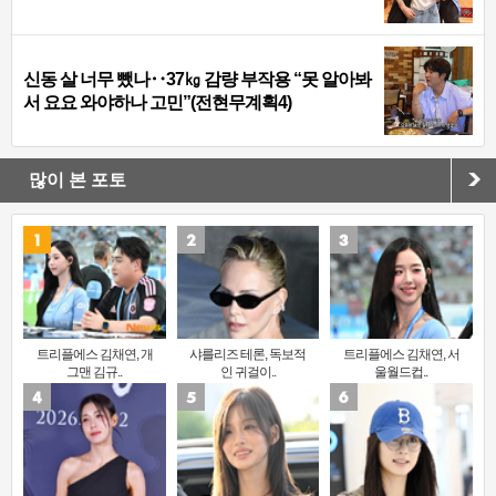
신동 살 너무 뺐나‥37㎏ 감량 부작용 “못 알아봐
서 요요 와야하나 고민”(전현무계획4)
많이 본 포토
트리플에스 김채연, 개
샤를리즈 테론, 독보적
트리플에스 김채연, 서
그맨 김규..
인 귀걸이..
울월드컵..