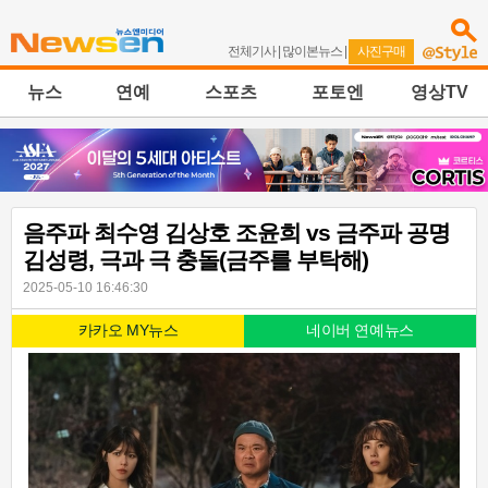
전체기사
|
많이본뉴스
|
사진구매
뉴스
연예
스포츠
포토엔
영상TV
음주파 최수영 김상호 조윤희 vs 금주파 공명
김성령, 극과 극 충돌(금주를 부탁해)
2025-05-10 16:46:30
카카오 MY뉴스
네이버 연예뉴스