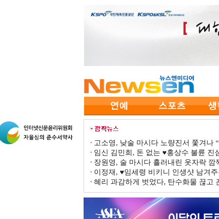
고소영, 낮술 마시다 노량진서 쫓겨나 “점
임신 김민희, 돈 없는 ♥홍상수 불륜 진심
장원영, 술 마시다 흘러내린 옷자락 
이정재, ♥임세령 비키니 인생샷 남겨주
혜리 과감하게 벗었다, 탄수화물 끊고 끈