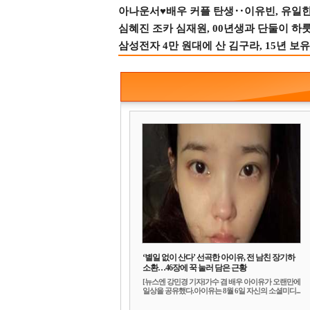
아나운서♥배우 커플 탄생‥이유빈, 유일한 최
심혜진 조카 심재원, 00년생과 단둘이 하룻밤
삼성전자 4만 원대에 산 김구라, 15년 보유
‘별일 없이 산다’ 선곡한 아이유, 전 남친 장기하
소환…46장에 꾹 눌러 담은 근황
[뉴스엔 강민경 기자]가수 겸 배우 아이유가 오랜만에
일상을 공유했다.아이유는 8월 6일 자신의 소셜미디...