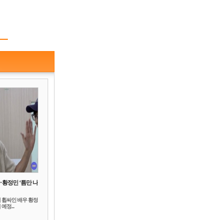
‥황정민 ‘틈만 나
 휩싸인 배우 황정
예정...