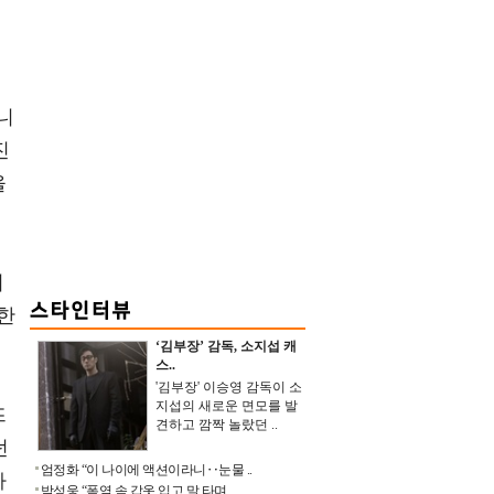
니
진
을
의
한
‘김부장’ 감독, 소지섭 캐
스..
'김부장' 이승영 감독이 소
지섭의 새로운 면모를 발
뜨
견하고 깜짝 놀랐던 ..
던
엄정화 “이 나이에 액션이라니‥눈물 ..
라
박성웅 “폭염 속 갑옷 입고 말 타며 ..