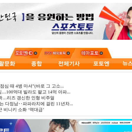
심 때 4병 마셔”(바로 그 고소...
…100억대 빌라도 팔고 14억 아파...
깜짝…리즈 갱신한 인형 비주얼
는 다정남‥파파라치에 걸린 11년차...
 비니키 소화 ‘역대급’