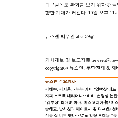
퇴근길에도 환희를 보기 위한 팬들
향한 기대가 커진다. 10일 오후 11시
뉴스엔 박수인 abc159@
기사제보 및 보도자료 newsen@news
copyrightⓒ 뉴스엔. 무단전재 & 
김혜수, 김지훈과 부부 케미 ‘얼빡샷’에도
지퍼 스르륵 내리더니‥비비, 선정성 논란 터
‘김부장’ 최대훈 아내, 미스코리아 善+미
송혜교, 남사친과 데이트서 흰 티셔츠+청
신동 살 너무 뺐나‥37㎏ 감량 부작용 “못