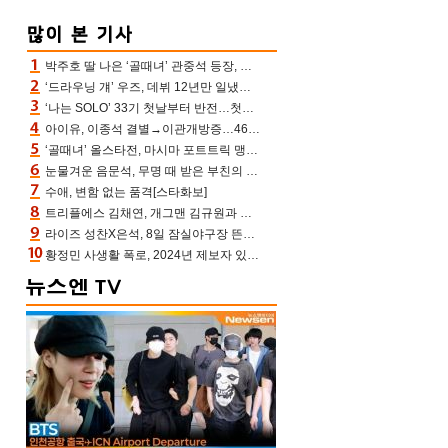
박주호 딸 나은 ‘골때녀’ 관중석 등장, 김민재 복제인간 보고 혼란 [결정적장면]
‘드라우닝 걔’ 우즈, 데뷔 12년만 일냈다…체조경기장 입성 확정
‘나는 SOLO’ 33기 첫날부터 반전…첫인상 0표 영호, 호감남 급부상
아이유, 이종석 결별→이관개방증…46장 꽉 채운 유애나 ♥ “열심히 사는 중”
‘골때녀’ 올스타전, 마시마 포트트릭 맹추격전 5:4 골 잔치 ‘짜릿’ [어제TV]
눈물겨운 음문석, 무명 때 받은 부친의 전재산→폐암 父 세상 떠나기 전 여행(유퀴즈)[어제TV]
수애, 변함 없는 품격[스타화보]
트리플에스 김채연, 개그맨 김규원과 함께 프리뷰쇼 진행 [포토엔HD]
라이즈 성찬X은석, 8일 잠실야구장 뜬다…시구 시타+특별공연까지
황정민 사생활 폭로, 2024년 제보자 있었나 “네가 회사에 전화했니” 녹취록 공개 파장