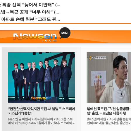
종 선택 “늦어서 미안해” (...
→복근 공개 “너무 야해” (...
 아파트 손해 처분 “그래도 괜...
“안전한 선택지 있지만 도전, 새 앨범도 스트레이
밖에선 폭로전, TV선 싱글벙글
키즈답게” [종합]
면’ 출연, 피로감은 시청자 몫
[뉴스엔 글 이민지 기자/사진 이재하 기자]그룹 스트
[뉴스엔 하지원 기자]사생활 논란에
레이 키즈(Stray Kids)가 칠하게 돌아왔다. 스트레이 ...
민의 SBS 예능 '틈만 나면,' 출연분이 