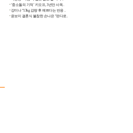
‘중소돌의 기적’ 키오프, 3년만 사옥..
강미나 “13kg 감량 후 예쁘다는 반응 ..
윤보미 결혼식 불참한 손나은 “판다로..