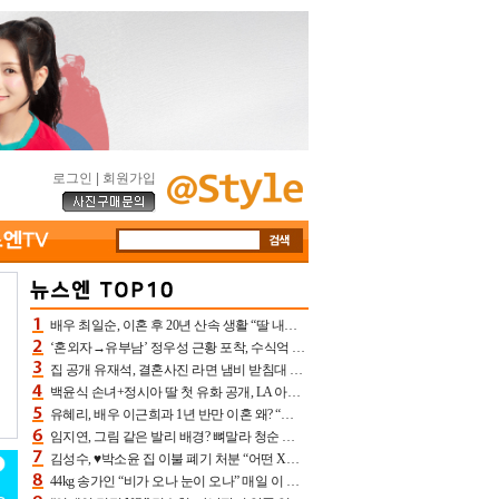
로그인
|
회원가입
배우 최일순, 이혼 후 20년 산속 생활 “딸 내가 버렸다고 원망‥맘 아파”(특종)[어제TV]
‘혼외자→유부남’ 정우성 근황 포착, 수식억 해킹 피해 후배 만났다 “존경하는”
집 공개 유재석, 결혼사진 라면 냄비 받침대 되고 분노‥가족사진도 피해(놀뭐)[어제TV]
백윤식 손녀+정시아 딸 첫 유화 공개, LA 아트쇼→서울국제조각페스타 작가다운 수준급 실력
유혜리, 배우 이근희과 1년 반만 이혼 왜? “식칼 꽂고 의자 던져” 충격 폭로(특종)[어제TV]
임지연, 그림 같은 발리 배경? 뼈말라 청순 비키니 핏에 상대 안 되네
김성수, ♥박소윤 집 이불 폐기 처분 “어떤 X이랑 썼을지 몰라” 질투(신랑수업2)[어제TV]
44kg 송가인 “비가 오나 눈이 오나” 매일 이 운동, 허벅지 근육량 상승+체지방 감소