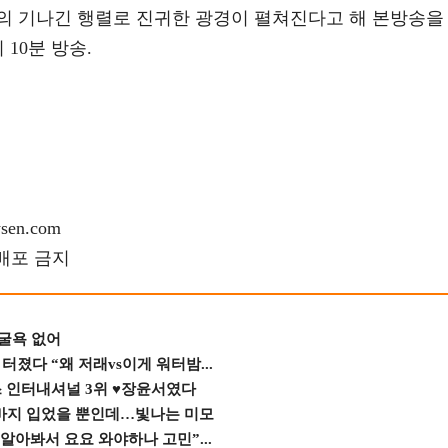
의 기나긴 행렬로 진귀한 광경이 펼쳐진다고 해 본방송을
 10분 방송.
en.com
재배포 금지
 굴욕 없어
졌다 “왜 저래vs이게 워터밤...
스 인터내셔널 3위 ♥장윤서였다
바지 입었을 뿐인데…빛나는 미모
 알아봐서 요요 와야하나 고민”...