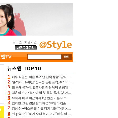
로그인
|
회원가입
배우 최일순, 이혼 후 20년 산속 생활 “딸 내가 버렸다고 원망‥맘 아파”(특종)[어제TV]
‘혼외자→유부남’ 정우성 근황 포착, 수식억 해킹 피해 후배 만났다 “존경하는”
집 공개 유재석, 결혼사진 라면 냄비 받침대 되고 분노‥가족사진도 피해(놀뭐)[어제TV]
백윤식 손녀+정시아 딸 첫 유화 공개, LA 아트쇼→서울국제조각페스타 작가다운 수준급 실력
유혜리, 배우 이근희과 1년 반만 이혼 왜? “식칼 꽂고 의자 던져” 충격 폭로(특종)[어제TV]
임지연, 그림 같은 발리 배경? 뼈말라 청순 비키니 핏에 상대 안 되네
김성수, ♥박소윤 집 이불 폐기 처분 “어떤 X이랑 썼을지 몰라” 질투(신랑수업2)[어제TV]
44kg 송가인 “비가 오나 눈이 오나” 매일 이 운동, 허벅지 근육량 상승+체지방 감소