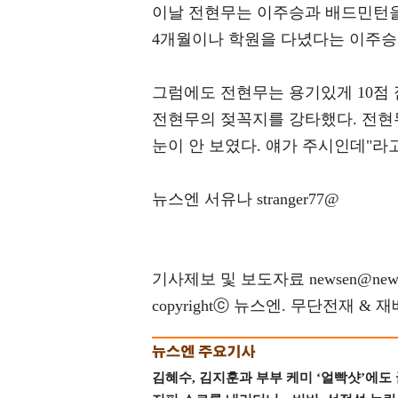
이날 전현무는 이주승과 배드민턴을
4개월이나 학원을 다녔다는 이주승
그럼에도 전현무는 용기있게 10점 
전현무의 젖꼭지를 강타했다. 전현무
눈이 안 보였다. 얘가 주시인데"라
뉴스엔 서유나 stranger77@
기사제보 및 보도자료 newsen@news
copyrightⓒ 뉴스엔. 무단전재 & 
김혜수, 김지훈과 부부 케미 ‘얼빡샷’에도