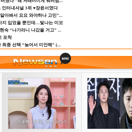
졌다 “왜 저래vs이게 워터밤...
스 인터내셔널 3위 ♥장윤서였다
 알아봐서 요요 와야하나 고민”...
바지 입었을 뿐인데…빛나는 미모
숙 “나가라니 나갔을 거고” ...
모 포착
종 선택 “늦어서 미안해” (...