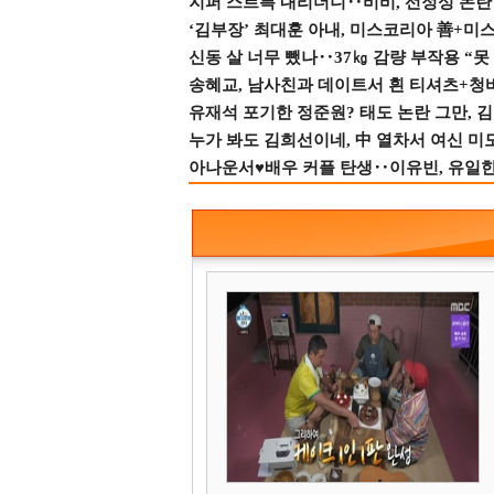
지퍼 스르륵 내리더니‥비비, 선정성 논란 터
‘김부장’ 최대훈 아내, 미스코리아 善+미
신동 살 너무 뺐나‥37㎏ 감량 부작용 “못
송혜교, 남사친과 데이트서 흰 티셔츠+청
유재석 포기한 정준원? 태도 논란 그만, 김현
누가 봐도 김희선이네, 中 열차서 여신 미
아나운서♥배우 커플 탄생‥이유빈, 유일한 최