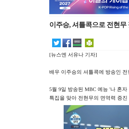
이주승, 셔틀콕으로 전현무 젖
[뉴스엔 서유나 기자]
배우 이주승의 셔틀콕에 방송인 전
5월 9일 방송된 MBC 예능 '나 혼자
특집을 맞아 전현무의 면역력 증진