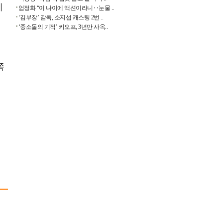
리
엄정화 “이 나이에 액션이라니‥눈물 ..
‘김부장’ 감독, 소지섭 캐스팅 2번 ..
‘중소돌의 기적’ 키오프, 3년만 사옥..
로
쪽