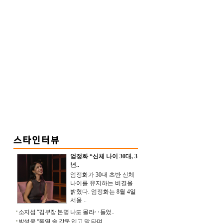
엄정화 “신체 나이 30대, 3
년..
엄정화가 30대 초반 신체
나이를 유지하는 비결을
밝혔다. 엄정화는 8월 4일
서울 ..
소지섭 “김부장 본명 나도 몰라‥들었..
박성웅 “폭염 속 갑옷 입고 말 타며 ..