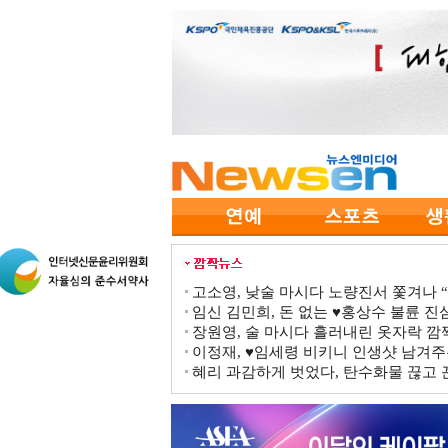
고소영, 낮술 마시다 노량진서 쫓겨나 “점
임신 김민희, 돈 없는 ♥홍상수 불륜 진심
장원영, 술 마시다 흘러내린 옷자락 
이정재, ♥임세령 비키니 인생샷 남겨주
혜리 과감하게 벗었다, 탄수화물 끊고 끈