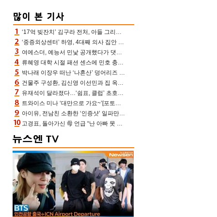
‘17억 빚잔치’ 김구라 전처, 아들 그리는 “나 뿐인데” 친엄마 챙기는 효심 눈길
‘중증외상센터’ 하영, 4대째 의사 집안 인증 “증조부, 고종 황제 진료”(옥문아)[어제TV]
여에스더, 예능서 민낯 공개했다가 댓글에 충격 “눈 왜 저렇게 처졌냐고”(에스더TV)
류혜영 대학 시절 패션 센스에 민호 충격 “레몬색 레깅스에 다리 없는 줄”(나혼산)
박나래 이장우 떠난 ‘나혼산’ 덩어리즈 왔다, 1인 1케이크에 팜유 전현무 충격[어제TV]
건물주 구성환, 김신영 이선민과 집 옥상서 41만원 한우 파티 “화력이 성화봉송”(나혼산)
유재석이 달라졌다…‘쉼표, 클럽’ 초호화 코스에 주우재도 감탄 (놀면 뭐하니?)
트와이스 미나 ‘대만으로 가요~’[포토엔HD]
아이유, 전남친 소환한 ‘인증샷’ 일파만파 속…남사친 변우석 선물도 남겼나 ‘훈훈’
고경표, 돌아가신 母 언급 “난 아빠 못 될 듯” 족보 태운 부친 응원 뭉클(나혼산)