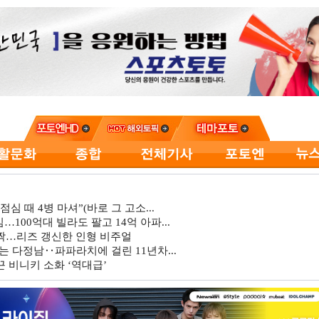
심 때 4병 마셔”(바로 그 고소...
…100억대 빌라도 팔고 14억 아파...
깜짝…리즈 갱신한 인형 비주얼
는 다정남‥파파라치에 걸린 11년차...
 비니키 소화 ‘역대급’