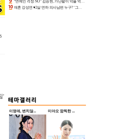
“연예인 걱정 NO” 김승현, 가난팔이 악플 억울할만‥아내+딸과 日 여행
재혼 강성연 ♥2살 연하 의사남편 누구? ‘그알’ 자문의에 훈남 비주얼 초엘리트 스펙 [종합]
5
침'
이영애, 변치않...
미야오 깜찍한 ...