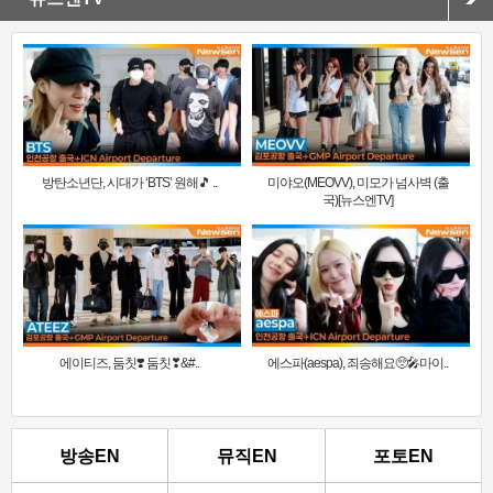
방탄소년단, 시대가 ‘BTS’ 원해🎵 ..
미야오(MEOVV), 미모가 넘사벽 (출
국)[뉴스엔TV]
에이티즈, 둠칫❣️ 둠칫❣&#..
에스파(aespa), 죄송해요🥺🎤마이..
방송EN
뮤직EN
포토EN