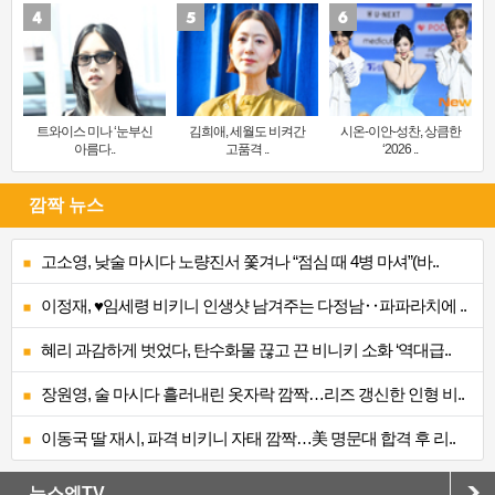
트와이스 미나 ‘눈부신
김희애, 세월도 비켜간
시온-이안-성찬, 상큼한
아름다..
고품격 ..
‘2026 ..
깜짝 뉴스
고소영, 낮술 마시다 노량진서 쫓겨나 “점심 때 4병 마셔”(바..
이정재, ♥임세령 비키니 인생샷 남겨주는 다정남‥파파라치에 ..
혜리 과감하게 벗었다, 탄수화물 끊고 끈 비니키 소화 ‘역대급..
장원영, 술 마시다 흘러내린 옷자락 깜짝…리즈 갱신한 인형 비..
이동국 딸 재시, 파격 비키니 자태 깜짝…美 명문대 합격 후 리..
뉴스엔TV