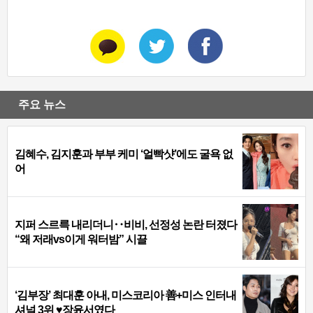
주요 뉴스
김혜수, 김지훈과 부부 케미 ‘얼빡샷’에도 굴욕 없
어
지퍼 스르륵 내리더니‥비비, 선정성 논란 터졌다
“왜 저래vs이게 워터밤” 시끌
‘김부장’ 최대훈 아내, 미스코리아 善+미스 인터내
셔널 3위 ♥장윤서였다