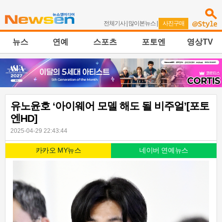
전체기사
|
많이본뉴스
|
사진구매
뉴스
연예
스포츠
포토엔
영상TV
유노윤호 ‘아이웨어 모델 해도 될 비주얼’[포토
엔HD]
2025-04-29 22:43:44
카카오 MY뉴스
네이버 연예뉴스