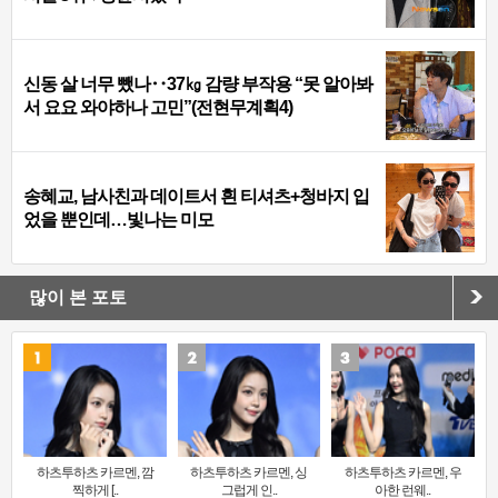
신동 살 너무 뺐나‥37㎏ 감량 부작용 “못 알아봐
서 요요 와야하나 고민”(전현무계획4)
송혜교, 남사친과 데이트서 흰 티셔츠+청바지 입
었을 뿐인데…빛나는 미모
많이 본 포토
하츠투하츠 카르멘, 깜
하츠투하츠 카르멘, 싱
하츠투하츠 카르멘, 우
찍하게 [..
그럽게 인..
아한 런웨..