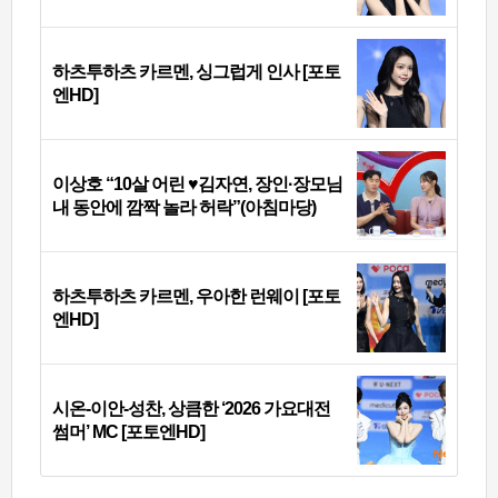
하츠투하츠 카르멘, 싱그럽게 인사 [포토
엔HD]
이상호 “10살 어린 ♥김자연, 장인·장모님
내 동안에 깜짝 놀라 허락”(아침마당)
하츠투하츠 카르멘, 우아한 런웨이 [포토
엔HD]
시온-이안-성찬, 상큼한 ‘2026 가요대전
썸머’ MC [포토엔HD]