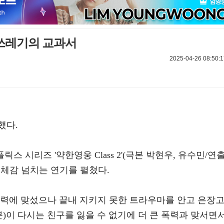
 쓰레기의 교과서
2025-04-26 08:50:1
했다.
릭스 시리즈 '약한영웅 Class 2'(극본 박현우, 유수민/연
입체감 넘치는 연기를 펼쳤다.
위해 폭력에 맞섰으나 끝내 지키지 못한 트라우마를 안고 은장
분)이 다시는 친구를 잃을 수 없기에 더 큰 폭력과 맞서면