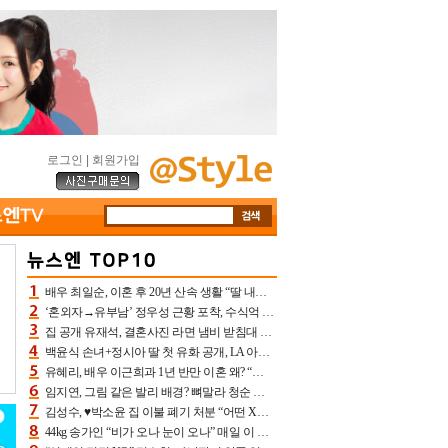
로그인
|
회원가입
배우 최일순, 이혼 후 20년 산속 생활 “딸 내가 버렸다고 원망‥맘 아파”(특종)[어제TV]
‘혼외자→유부남’ 정우성 근황 포착, 수식억 해킹 피해 후배 만났다 “존경하는”
집 공개 유재석, 결혼사진 라면 냄비 받침대 되고 분노‥가족사진도 피해(놀뭐)[어제TV]
백윤식 손녀+정시아 딸 첫 유화 공개, LA 아트쇼→서울국제조각페스타 작가다운 수준급 실력
유혜리, 배우 이근희과 1년 반만 이혼 왜? “식칼 꽂고 의자 던져” 충격 폭로(특종)[어제TV]
임지연, 그림 같은 발리 배경? 뼈말라 청순 비키니 핏에 상대 안 되네
김성수, ♥박소윤 집 이불 폐기 처분 “어떤 X이랑 썼을지 몰라” 질투(신랑수업2)[어제TV]
44kg 송가인 “비가 오나 눈이 오나” 매일 이 운동, 허벅지 근육량 상승+체지방 감소