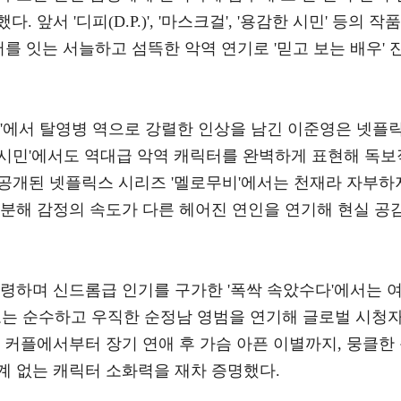
앞서 '디피(D.P.)', '마스크걸', '용감한 시민' 등의 작품
어를 잇는 서늘하고 섬뜩한 악역 연기로 '믿고 보는 배우' 
.P.)'에서 탈영병 역으로 강렬한 인상을 남긴 이준영은 넷플
감한 시민'에서도 역대급 악역 캐릭터를 완벽하게 표현해 독보
 공개된 넷플릭스 시리즈 '멜로무비'에서는 천재라 자부하
 분해 감정의 속도가 다른 헤어진 연인을 연기해 현실 공
 점령하며 신드롬급 인기를 구가한 '폭싹 속았수다'에서는 
보는 순수하고 우직한 순정남 영범을 연기해 글로벌 시청
 커플에서부터 장기 연애 후 가슴 아픈 이별까지, 뭉클한
계 없는 캐릭터 소화력을 재차 증명했다.