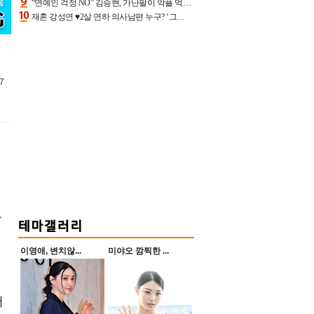
“연예인 걱정 NO” 김승현, 가난팔이 악플 억울할만‥아내+딸과 日 여행
재혼 강성연 ♥2살 연하 의사남편 누구? ‘그알’ 자문의에 훈남 비주얼 초엘리트 스펙 [종합]
7
출
이영애, 변치않...
미야오 깜찍한 ...
고
서