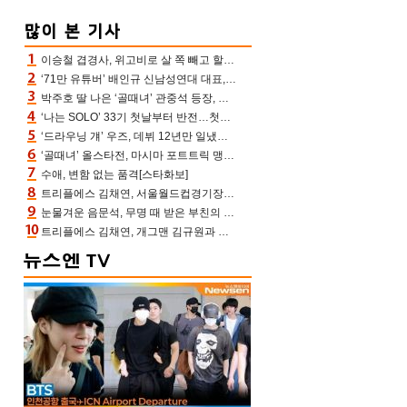
이승철 겹경사, 위고비로 살 쪽 빼고 할아버지 된다‥마음으로 낳은 딸 임신 자랑(유퀴즈)
‘71만 유튜버’ 배인규 신남성연대 대표, 오늘(5일) 숨진 채 발견…향년 36세
박주호 딸 나은 ‘골때녀’ 관중석 등장, 김민재 복제인간 보고 혼란 [결정적장면]
‘나는 SOLO’ 33기 첫날부터 반전…첫인상 0표 영호, 호감남 급부상
‘드라우닝 걔’ 우즈, 데뷔 12년만 일냈다…체조경기장 입성 확정
‘골때녀’ 올스타전, 마시마 포트트릭 맹추격전 5:4 골 잔치 ‘짜릿’ [어제TV]
수애, 변함 없는 품격[스타화보]
트리플에스 김채연, 서울월드컵경기장에 뜬 맨시티 여신 [포토엔HD]
눈물겨운 음문석, 무명 때 받은 부친의 전재산→폐암 父 세상 떠나기 전 여행(유퀴즈)[어제TV]
트리플에스 김채연, 개그맨 김규원과 함께 프리뷰쇼 진행 [포토엔HD]