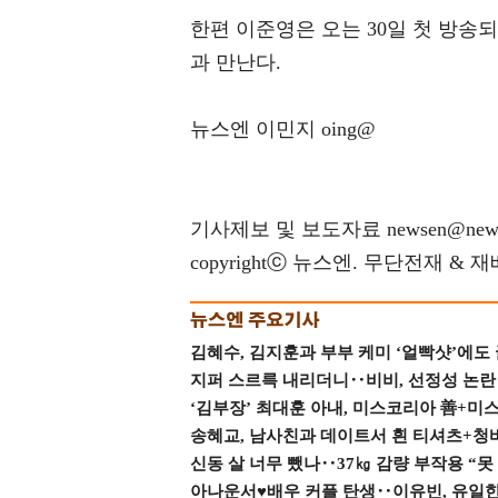
한편 이준영은 오는 30일 첫 방송되
과 만난다.
뉴스엔 이민지 oing@
기사제보 및 보도자료 newsen@news
copyrightⓒ 뉴스엔. 무단전재 & 
김혜수, 김지훈과 부부 케미 ‘얼빡샷’에도
지퍼 스르륵 내리더니‥비비, 선정성 논란 터
‘김부장’ 최대훈 아내, 미스코리아 善+미
송혜교, 남사친과 데이트서 흰 티셔츠+청
신동 살 너무 뺐나‥37㎏ 감량 부작용 “못
아나운서♥배우 커플 탄생‥이유빈, 유일한 최