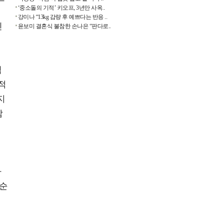
‘중소돌의 기적’ 키오프, 3년만 사옥..
강미나 “13kg 감량 후 예쁘다는 반응 ..
진
윤보미 결혼식 불참한 손나은 “판다로..
릭
적
지
감
여
자
 순