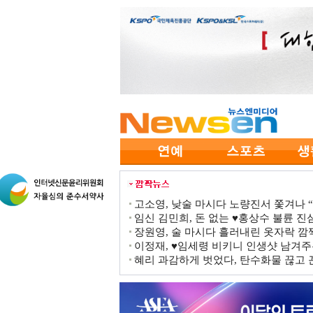
고소영, 낮술 마시다 노량진서 쫓겨나 “점
임신 김민희, 돈 없는 ♥홍상수 불륜 진심
장원영, 술 마시다 흘러내린 옷자락 
이정재, ♥임세령 비키니 인생샷 남겨주
혜리 과감하게 벗었다, 탄수화물 끊고 끈