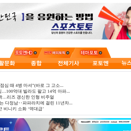
심 때 4병 마셔”(바로 그 고소...
…100억대 빌라도 팔고 14억 아파...
깜짝…리즈 갱신한 인형 비주얼
는 다정남‥파파라치에 걸린 11년차...
 비니키 소화 ‘역대급’