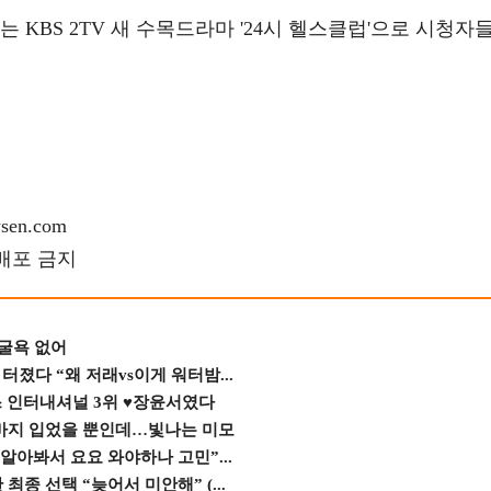
는 KBS 2TV 새 수목드라마 '24시 헬스클럽'으로 시청자
en.com
재배포 금지
 굴욕 없어
졌다 “왜 저래vs이게 워터밤...
스 인터내셔널 3위 ♥장윤서였다
바지 입었을 뿐인데…빛나는 미모
 알아봐서 요요 와야하나 고민”...
종 선택 “늦어서 미안해” (...