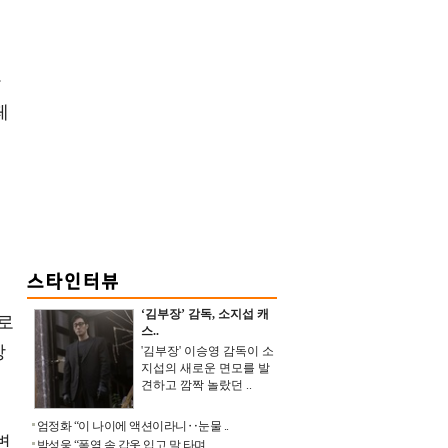
만
페
태
‘김부장’ 감독, 소지섭 캐
로
스..
방
'김부장' 이승영 감독이 소
지섭의 새로운 면모를 발
견하고 깜짝 놀랐던 ..
엄정화 “이 나이에 액션이라니‥눈물 ..
변
박성웅 “폭염 속 갑옷 입고 말 타며 ..