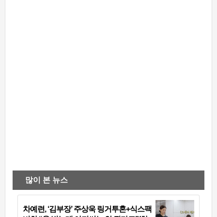
많이 본 뉴스
차예련, ‘김부장’ 주상욱 링거투혼+식스팩