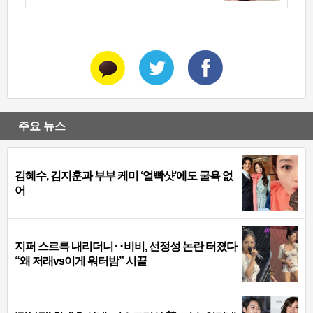
주요 뉴스
김혜수, 김지훈과 부부 케미 ‘얼빡샷’에도 굴욕 없
어
지퍼 스르륵 내리더니‥비비, 선정성 논란 터졌다
“왜 저래vs이게 워터밤” 시끌