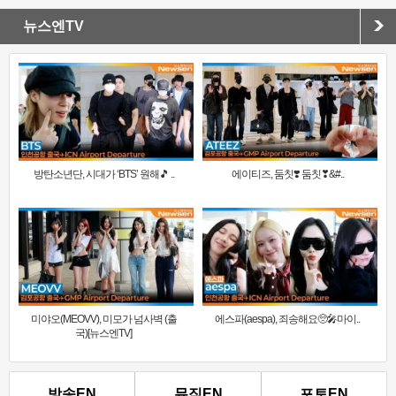
뉴스엔TV
방탄소년단, 시대가 ‘BTS’ 원해🎵 ..
에이티즈, 둠칫❣️ 둠칫❣&#..
미야오(MEOVV), 미모가 넘사벽 (출
에스파(aespa), 죄송해요🥺🎤마이..
국)[뉴스엔TV]
방송EN
뮤직EN
포토EN