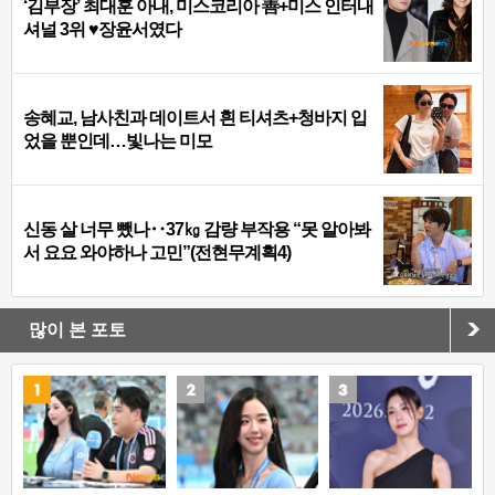
‘김부장’ 최대훈 아내, 미스코리아 善+미스 인터내
셔널 3위 ♥장윤서였다
송혜교, 남사친과 데이트서 흰 티셔츠+청바지 입
었을 뿐인데…빛나는 미모
신동 살 너무 뺐나‥37㎏ 감량 부작용 “못 알아봐
서 요요 와야하나 고민”(전현무계획4)
많이 본 포토