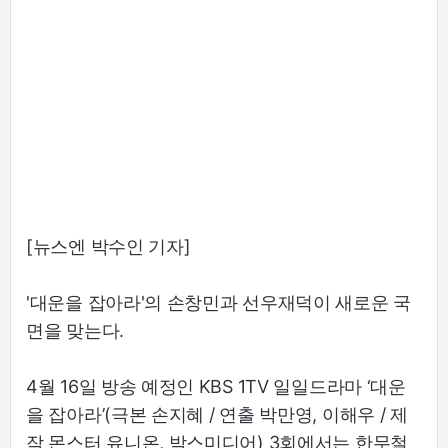
[뉴스엔 박수인 기자]
'대운을 잡아라'의 손창민과 선우재덕이 새로운 국
면을 맞는다.
4월 16일 방송 예정인 KBS 1TV 일일드라마 ‘대운
을 잡아라’(극본 손지혜 / 연출 박만영, 이해우 / 제
작 몬스터 유니온, 박스미디어) 3회에서는 한무철