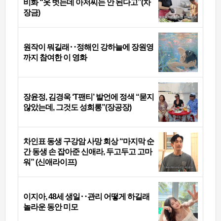
비화 “옷 벗는데 아저씨는 안 된다고”(차
장금)
원작이 뭐길래‥정해인 강하늘에 장원영
까지 참여한 이 영화
장윤정, 김경욱 ‘T팬티’ 발언에 정색 “묻지
않았는데, 그것도 성희롱”(장공장)
차인표 동생 구강암 사망 회상 “마지막 순
간 동생 손 잡아준 신애라, 두고두고 고마
워” (신애라이프)
이지아, 48세 생일‥관리 어떻게 하길래
놀라운 동안 미모