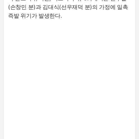
(손창민 분)과 김대식(선우재덕 분)의 가정에 일촉
즉발 위기가 발생한다.