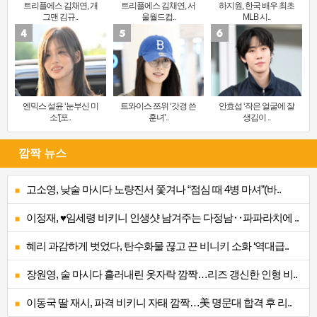
트리플에스 김채연, 개
트리플에스 김채연, 서
하지원, 한국 배우 최초
그맨 김규..
울월드컵..
MLB 시..
엔믹스 설윤 ‘눈부신 미
트와이스 쯔위 ‘갓경 쓴
안효섭 ‘작은 얼굴에 잘
소’[포..
훈녀’..
생김이 ..
깜짝 뉴스
고소영, 낮술 마시다 노량진서 쫓겨나 “점심 때 4병 마셔”(바..
이정재, ♥임세령 비키니 인생샷 남겨주는 다정남‥파파라치에 ..
혜리 과감하게 벗었다, 탄수화물 끊고 끈 비니키 소화 ‘역대급..
장원영, 술 마시다 흘러내린 옷자락 깜짝…리즈 갱신한 인형 비..
이동국 딸 재시, 파격 비키니 자태 깜짝…美 명문대 합격 후 리..