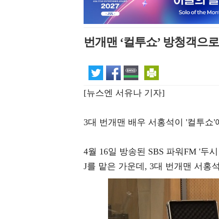
번개맨 ‘컬투쇼’ 방청객으로
[뉴스엔 서유나 기자]
3대 번개맨 배우 서홍석이 '컬투쇼
4월 16일 방송된 SBS 파워FM '
J를 맡은 가운데, 3대 번개맨 서홍