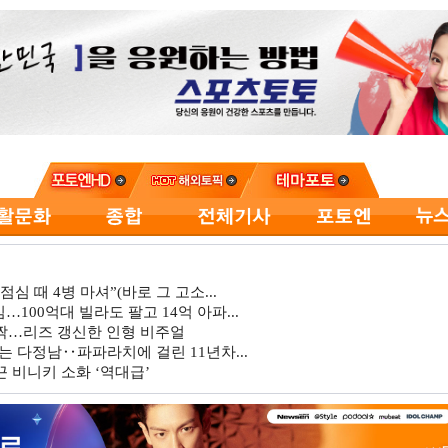
심 때 4병 마셔”(바로 그 고소...
…100억대 빌라도 팔고 14억 아파...
깜짝…리즈 갱신한 인형 비주얼
는 다정남‥파파라치에 걸린 11년차...
 비니키 소화 ‘역대급’