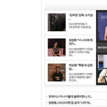
‘김부장’ 감독, 소지섭
...
[뉴스엔 하지원 기
자]'김부장' 이승영 감..
엄정화 “이 나이에 액
션이...
[뉴스엔 배효주 기자]엄
정화가 '오케이 마담
&#..
박성웅 “폭염 속 갑옷
입...
[뉴스엔 배효주 기자]박
성웅이 폭염에도 불구
하고 K..
-
트와이스 미나 이렇게 글래머였나, 드...
-
양정원, 으리으리한 집 공개 “시차 적...