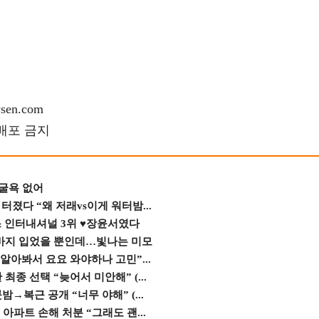
en.com
재배포 금지
 굴욕 없어
졌다 “왜 저래vs이게 워터밤...
스 인터내셔널 3위 ♥장윤서였다
바지 입었을 뿐인데…빛나는 미모
 알아봐서 요요 와야하나 고민”...
종 선택 “늦어서 미안해” (...
→복근 공개 “너무 야해” (...
 아파트 손해 처분 “그래도 괜...