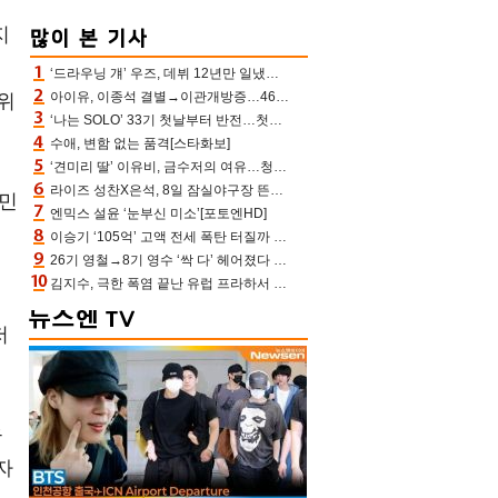
최
지
‘드라우닝 걔’ 우즈, 데뷔 12년만 일냈다…체조경기장 입성 확정
아이유, 이종석 결별→이관개방증…46장 꽉 채운 유애나 ♥ “열심히 사는 중”
위
‘나는 SOLO’ 33기 첫날부터 반전…첫인상 0표 영호, 호감남 급부상
수애, 변함 없는 품격[스타화보]
‘견미리 딸’ 이유비, 금수저의 여유…청순 미모에 반전 슬림 라인
라이즈 성찬X은석, 8일 잠실야구장 뜬다…시구 시타+특별공연까지
성민
엔믹스 설윤 ‘눈부신 미소’[포토엔HD]
이승기 ‘105억’ 고액 전세 폭탄 터질까 “차가원 측이 돈 준다고, 약속 안 지키면 법적 조치”
26기 영철→8기 영수 ‘싹 다’ 헤어졌다 ‘나솔사계’ 충격의 현커 0쌍 (촌장TV)
김지수, 극한 폭염 끝난 유럽 프라하서 쾌적한 여름나기 “선풍기만으로 지내”
저
움
자