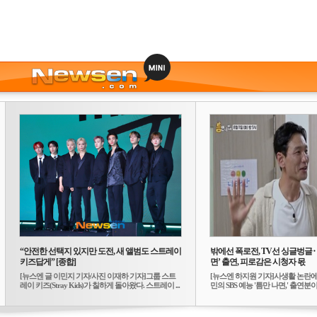
“안전한 선택지 있지만 도전, 새 앨범도 스트레이
밖에선 폭로전, TV선 싱글벙글
키즈답게” [종합]
면’ 출연, 피로감은 시청자 몫
[뉴스엔 글 이민지 기자/사진 이재하 기자]그룹 스트
[뉴스엔 하지원 기자]사생활 논란에
레이 키즈(Stray Kids)가 칠하게 돌아왔다. 스트레이 ...
민의 SBS 예능 '틈만 나면,' 출연분이 