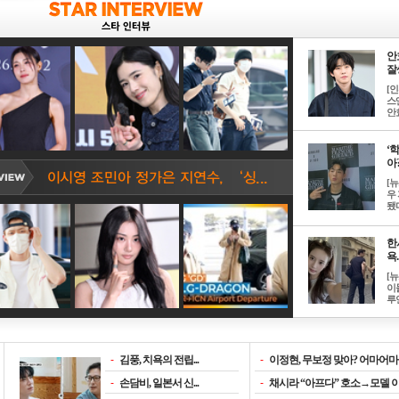
안
잘생
[
스
안효
‘
아? 
[
우
됐다
한
욕..
[
이
루언
-
김풍, 치욕의 전립...
-
이정현, 무보정 맞아? 어마어마한
-
손담비, 일본서 신...
-
채시라 “아프다” 호소→모델 이소