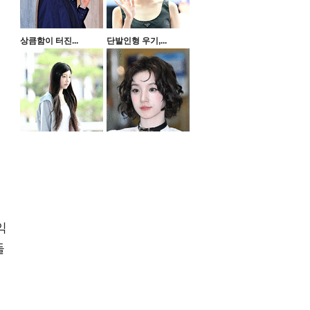
상큼함이 터진...
단발인형 우기,...
익
들