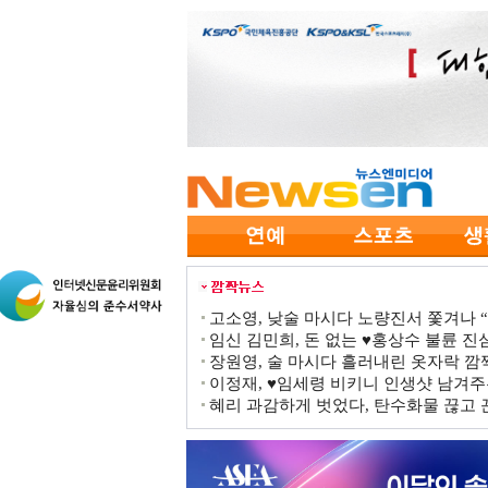
고소영, 낮술 마시다 노량진서 쫓겨나 “점
임신 김민희, 돈 없는 ♥홍상수 불륜 진심
장원영, 술 마시다 흘러내린 옷자락 
이정재, ♥임세령 비키니 인생샷 남겨주
혜리 과감하게 벗었다, 탄수화물 끊고 끈