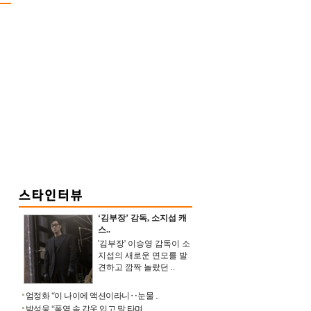
‘김부장’ 감독, 소지섭 캐
스..
'김부장' 이승영 감독이 소
지섭의 새로운 면모를 발
견하고 깜짝 놀랐던 ..
엄정화 “이 나이에 액션이라니‥눈물 ..
박성웅 “폭염 속 갑옷 입고 말 타며 ..