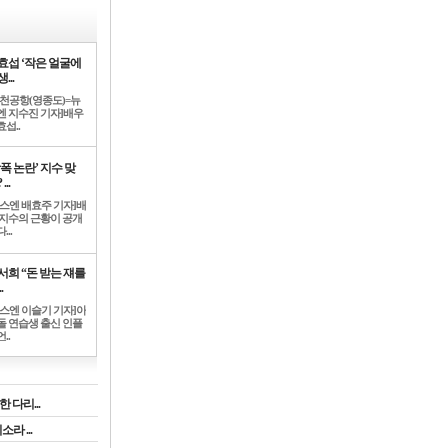
효섭 ‘작은 얼굴에
...
인천공항(영종도)=뉴
엔 지수진 기자]배우
섭..
학폭 논란’ 지수 맞
...
뉴스엔 배효주 기자]배
 지수의 근황이 공개
...
서희 “돈 받는 쟤를
.
뉴스엔 이슬기 기자]아
돌 연습생 출신 인플
..
 다리...
라 ...