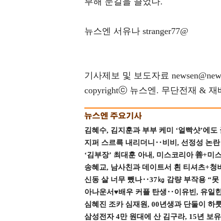
부해 눈길을 끌었다.
뉴스엔 서유나 stranger77@
기사제보 및 보도자료 newsen@news
copyrightⓒ 뉴스엔. 무단전재 & 
김혜수, 김지훈과 부부 케미 ‘얼빡샷’에도
지퍼 스르륵 내리더니‥비비, 선정성 논란 터
‘김부장’ 최대훈 아내, 미스코리아 善+미
송혜교, 남사친과 데이트서 흰 티셔츠+청
신동 살 너무 뺐나‥37㎏ 감량 부작용 “못
아나운서♥배우 커플 탄생‥이유빈, 유일한 최
심혜진 조카 심재원, 00년생과 단둘이 하룻밤
삼성전자 4만 원대에 산 김구라, 15년 보유