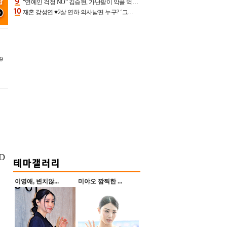
“연예인 걱정 NO” 김승현, 가난팔이 악플 억울할만‥아내+딸과 日 여행
재혼 강성연 ♥2살 연하 의사남편 누구? ‘그알’ 자문의에 훈남 비주얼 초엘리트 스펙 [종합]
9
D
이영애, 변치않...
미야오 깜찍한 ...