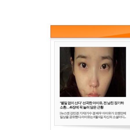
‘별일 없이 산다’ 선곡한 아이유, 전 남친 장기하
소환…46장에 꾹 눌러 담은 근황
[뉴스엔 강민경 기자]가수 겸 배우 아이유가 오랜만에
일상을 공유했다.아이유는 8월 6일 자신의 소셜미디...