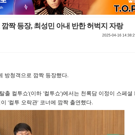
 깜짝 등장, 최성민 아내 반한 허벅지 자랑
2025-04-16 14:38:2
'에 방청객으로 깜짝 등장했다.
두시탈출 컬투쇼'(이하 '컬투쇼')에서는 천록담 이정이 스페셜 
석이 '컬투 오락관' 코너에 깜짝 출연했다.