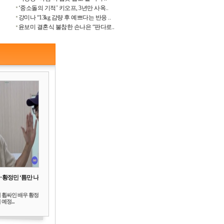
‘중소돌의 기적’ 키오프, 3년만 사옥..
강미나 “13kg 감량 후 예쁘다는 반응 ..
윤보미 결혼식 불참한 손나은 “판다로..
‥황정민 ‘틈만 나
 휩싸인 배우 황정
예정...