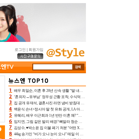
로그인
|
회원가입
배우 최일순, 이혼 후 20년 산속 생활 “딸 내가 버렸다고 원망‥맘 아파”(특종)[어제TV]
‘혼외자→유부남’ 정우성 근황 포착, 수식억 해킹 피해 후배 만났다 “존경하는”
집 공개 유재석, 결혼사진 라면 냄비 받침대 되고 분노‥가족사진도 피해(놀뭐)[어제TV]
백윤식 손녀+정시아 딸 첫 유화 공개, LA 아트쇼→서울국제조각페스타 작가다운 수준급 실력
유혜리, 배우 이근희과 1년 반만 이혼 왜? “식칼 꽂고 의자 던져” 충격 폭로(특종)[어제TV]
임지연, 그림 같은 발리 배경? 뼈말라 청순 비키니 핏에 상대 안 되네
김성수, ♥박소윤 집 이불 폐기 처분 “어떤 X이랑 썼을지 몰라” 질투(신랑수업2)[어제TV]
44kg 송가인 “비가 오나 눈이 오나” 매일 이 운동, 허벅지 근육량 상승+체지방 감소