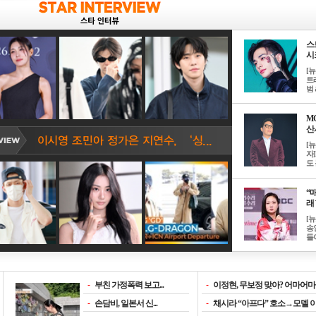
스
시크
[
트
범 &
M
산서
[
자
도 
“매
래 
[
송
들이
-
부친 가정폭력 보고...
-
이정현, 무보정 맞아? 어마어마한
-
손담비, 일본서 신...
-
채시라 “아프다” 호소→모델 이소