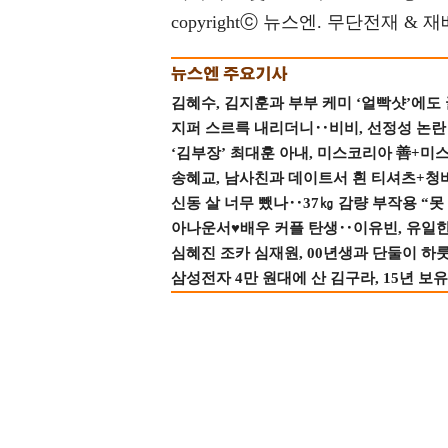
copyrightⓒ 뉴스엔. 무단전재 & 
김혜수, 김지훈과 부부 케미 ‘얼빡샷’에도
지퍼 스르륵 내리더니‥비비, 선정성 논란 터
‘김부장’ 최대훈 아내, 미스코리아 善+미
송혜교, 남사친과 데이트서 흰 티셔츠+청
신동 살 너무 뺐나‥37㎏ 감량 부작용 “못
아나운서♥배우 커플 탄생‥이유빈, 유일한 최
심혜진 조카 심재원, 00년생과 단둘이 하룻밤
삼성전자 4만 원대에 산 김구라, 15년 보유