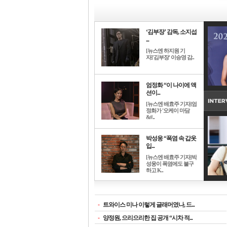
‘김부장’ 감독, 소지섭
...
[뉴스엔 하지원 기
자]'김부장' 이승영 감..
엄정화 “이 나이에 액
션이...
[뉴스엔 배효주 기자]엄
정화가 '오케이 마담
&#..
박성웅 “폭염 속 갑옷
입...
[뉴스엔 배효주 기자]박
성웅이 폭염에도 불구
하고 K..
-
트와이스 미나 이렇게 글래머였나, 드...
-
양정원, 으리으리한 집 공개 “시차 적...