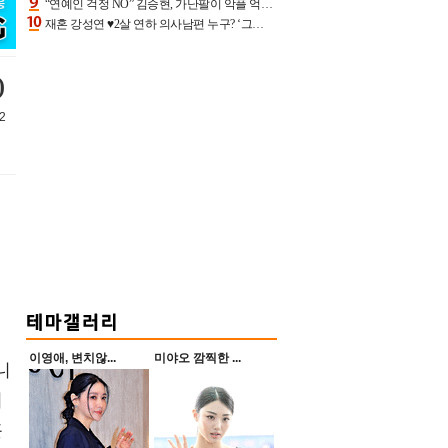
“연예인 걱정 NO” 김승현, 가난팔이 악플 억울할만‥아내+딸과 日 여행
재혼 강성연 ♥2살 연하 의사남편 누구? ‘그알’ 자문의에 훈남 비주얼 초엘리트 스펙 [종합]
)
2
이영애, 변치않...
미야오 깜찍한 ...
니
머
훌