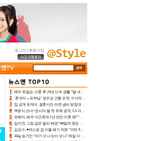
로그인
|
회원가입
배우 최일순, 이혼 후 20년 산속 생활 “딸 내가 버렸다고 원망‥맘 아파”(특종)[어제TV]
‘혼외자→유부남’ 정우성 근황 포착, 수식억 해킹 피해 후배 만났다 “존경하는”
집 공개 유재석, 결혼사진 라면 냄비 받침대 되고 분노‥가족사진도 피해(놀뭐)[어제TV]
백윤식 손녀+정시아 딸 첫 유화 공개, LA 아트쇼→서울국제조각페스타 작가다운 수준급 실력
유혜리, 배우 이근희과 1년 반만 이혼 왜? “식칼 꽂고 의자 던져” 충격 폭로(특종)[어제TV]
임지연, 그림 같은 발리 배경? 뼈말라 청순 비키니 핏에 상대 안 되네
김성수, ♥박소윤 집 이불 폐기 처분 “어떤 X이랑 썼을지 몰라” 질투(신랑수업2)[어제TV]
44kg 송가인 “비가 오나 눈이 오나” 매일 이 운동, 허벅지 근육량 상승+체지방 감소