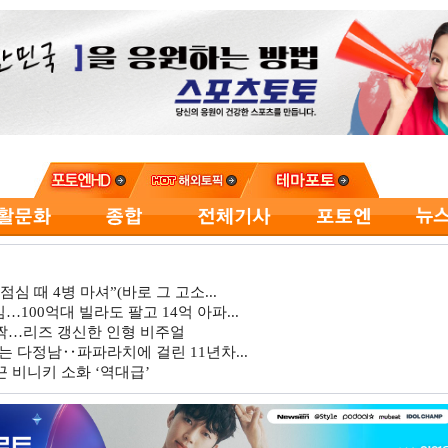
심 때 4병 마셔”(바로 그 고소...
…100억대 빌라도 팔고 14억 아파...
깜짝…리즈 갱신한 인형 비주얼
는 다정남‥파파라치에 걸린 11년차...
 비니키 소화 ‘역대급’