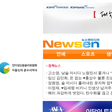
고소영, 낮술 마시다 노량진서 쫓겨나 “점
임신 김민희, 돈 없는 ♥홍상수 불륜 진심
장원영, 술 마시다 흘러내린 옷자락 
이정재, ♥임세령 비키니 인생샷 남겨주
혜리 과감하게 벗었다, 탄수화물 끊고 끈