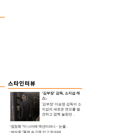
‘김부장’ 감독, 소지섭 캐
스..
'김부장' 이승영 감독이 소
지섭의 새로운 면모를 발
견하고 깜짝 놀랐던 ..
엄정화 “이 나이에 액션이라니‥눈물 ..
박성웅 “폭염 속 갑옷 입고 말 타며 ..