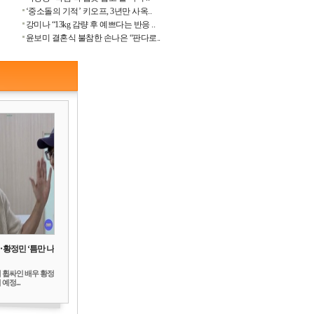
‘중소돌의 기적’ 키오프, 3년만 사옥..
강미나 “13kg 감량 후 예쁘다는 반응 ..
윤보미 결혼식 불참한 손나은 “판다로..
‥황정민 ‘틈만 나
 휩싸인 배우 황정
예정...