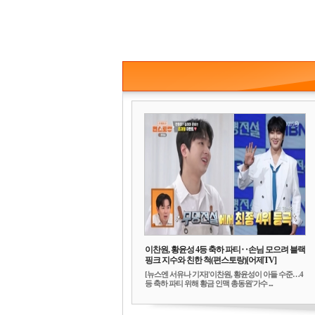
이찬원, 황윤성 4등 축하 파티‥손님 모으려 블랙
핑크 지수와 친한 척(편스토랑)[어제TV]
[뉴스엔 서유나 기자]'이찬원, 황윤성이 아들 수준…4
등 축하 파티 위해 황금 인맥 총동원'가수 ...