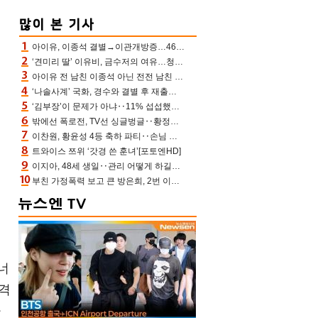
아이유, 이종석 결별→이관개방증…46장 꽉 채운 유애나 ♥ “열심히 사는 중”
‘견미리 딸’ 이유비, 금수저의 여유…청순 미모에 반전 슬림 라인
아이유 전 남친 이종석 아닌 전전 남친 장기하 소환 ‘별일 없이 산다’ 선곡…46장에 꾹 눌러 담은 근황
‘나솔사계’ 국화, 경수와 결별 후 재출연…첫인상 3표 몰표
‘김부장’이 문제가 아냐‥11% 섭섭했던 ‘재벌X형사2’ 돈·빽 총동원해 컴백 [TV보고서]
밖에선 폭로전, TV선 싱글벙글‥황정민 ‘틈만 나면’ 출연, 피로감은 시청자 몫
이찬원, 황윤성 4등 축하 파티‥손님 모으려 블랙핑크 지수와 친한 척(편스토랑)[어제TV]
트와이스 쯔위 ‘갓경 쓴 훈녀’[포토엔HD]
이지아, 48세 생일‥관리 어떻게 하길래 놀라운 동안 미모
부친 가정폭력 보고 큰 방은희, 2번 이혼 후 잠수→母 고독사에 자책(특종세상)[어제TV]
너
성격
하