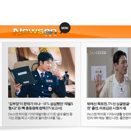
‘김부장’이 문제가 아냐‥11% 섭섭했던 ‘재벌X
밖에선 폭로전, TV선 싱글벙글
형사2’ 돈·빽 총동원해 컴백 [TV보고서]
면’ 출연, 피로감은 시청자 몫
[뉴스엔 하지원 기자]'재벌X형사'가 돈 냄새 물씬 풍
[뉴스엔 하지원 기자]사생활 논란에
기는 판을 짜고 시즌2로 돌아온다.8월 7일 ...
민의 SBS 예능 '틈만 나면,' 출연분이 