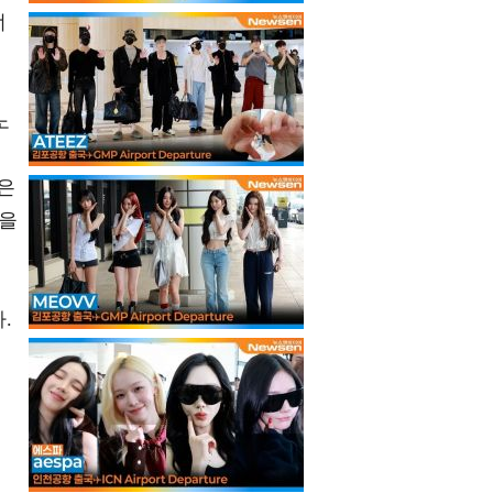
너
노
들
은
동을
.