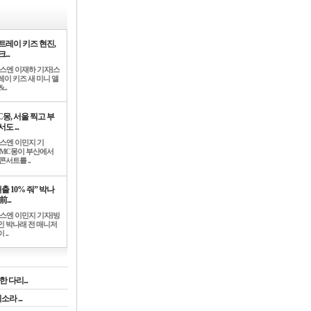
트레이 키즈 현진,
...
뉴스엔 이재하 기자]스
레이 키즈 새 미니 앨
..
C몽, 서울 찍고 부
도 ...
뉴스엔 이민지 기
]MC몽이 부산에서
콘서트를 ..
출 10% 줘” 박나
前...
뉴스엔 이민지 기자]방
인 박나래 전 매니저
 ..
 다리...
라 ...