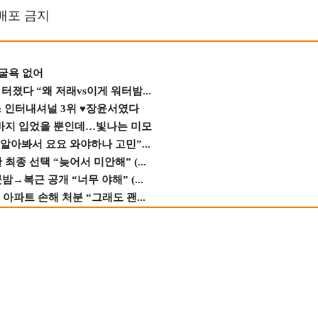
재배포 금지
 굴욕 없어
졌다 “왜 저래vs이게 워터밤...
스 인터내셔널 3위 ♥장윤서였다
바지 입었을 뿐인데…빛나는 미모
 알아봐서 요요 와야하나 고민”...
종 선택 “늦어서 미안해” (...
→복근 공개 “너무 야해” (...
 아파트 손해 처분 “그래도 괜...