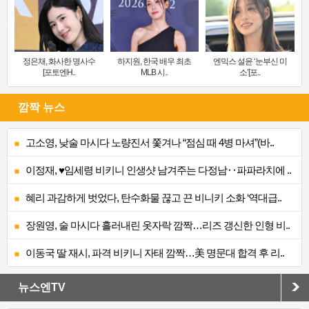
정은채, 화사한 명사수
하지원, 한국 배우 최초
엔믹스 설윤 ‘눈부신 미
[포토엔H..
MLB 시..
소’[포..
깜짝 뉴스
고소영, 낮술 마시다 노량진서 쫓겨나 “점심 때 4병 마셔”(바..
이정재, ♥임세령 비키니 인생샷 남겨주는 다정남‥파파라치에 ..
혜리 과감하게 벗었다, 탄수화물 끊고 끈 비니키 소화 ‘역대급..
장원영, 술 마시다 흘러내린 옷자락 깜짝…리즈 갱신한 인형 비..
이동국 딸 재시, 파격 비키니 자태 깜짝…美 명문대 합격 후 리..
뉴스엔TV