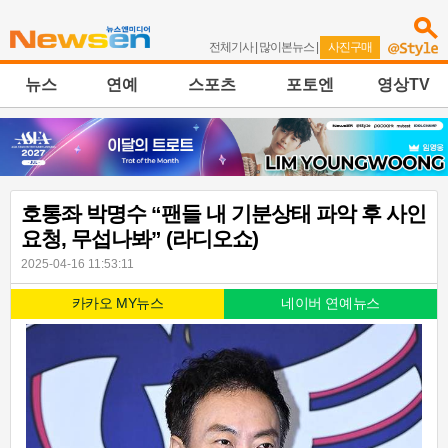
전체기사
|
많이본뉴스
|
사진구매
뉴스
연예
스포츠
포토엔
영상TV
호통좌 박명수 “팬들 내 기분상태 파악 후 사인
요청, 무섭나봐” (라디오쇼)
2025-04-16 11:53:11
카카오 MY뉴스
네이버 연예뉴스