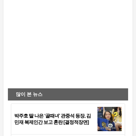
많이 본 뉴스
박주호 딸 나은 ‘골때녀’ 관중석 등장, 김
민재 복제인간 보고 혼란 [결정적장면]