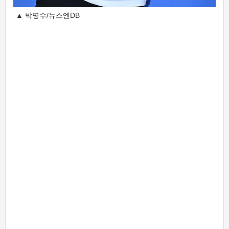
▲ 박명수/뉴스엔DB