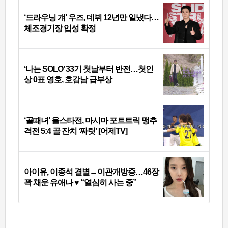
‘드라우닝 걔’ 우즈, 데뷔 12년만 일냈다…
체조경기장 입성 확정
‘나는 SOLO’ 33기 첫날부터 반전…첫인
상 0표 영호, 호감남 급부상
‘골때녀’ 올스타전, 마시마 포트트릭 맹추
격전 5:4 골 잔치 ‘짜릿’ [어제TV]
아이유, 이종석 결별→이관개방증…46장
꽉 채운 유애나 ♥ “열심히 사는 중”