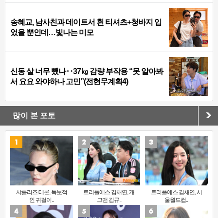
송혜교, 남사친과 데이트서 흰 티셔츠+청바지 입
었을 뿐인데…빛나는 미모
신동 살 너무 뺐나‥37㎏ 감량 부작용 “못 알아봐
서 요요 와야하나 고민”(전현무계획4)
많이 본 포토
샤를리즈 테론, 독보적
트리플에스 김채연, 개
트리플에스 김채연, 서
인 귀걸이..
그맨 김규..
울월드컵..