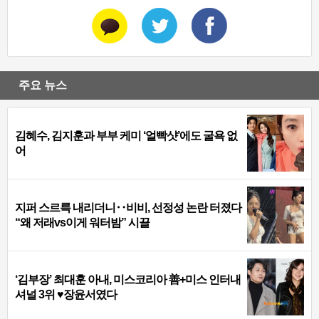
주요 뉴스
김혜수, 김지훈과 부부 케미 ‘얼빡샷’에도 굴욕 없
어
지퍼 스르륵 내리더니‥비비, 선정성 논란 터졌다
“왜 저래vs이게 워터밤” 시끌
‘김부장’ 최대훈 아내, 미스코리아 善+미스 인터내
셔널 3위 ♥장윤서였다