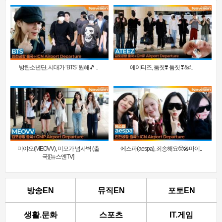
방탄소년단, 시대가 ‘BTS’ 원해🎵 ..
에이티즈, 둠칫❣️ 둠칫❣&#..
미야오(MEOVV), 미모가 넘사벽 (출
에스파(aespa), 죄송해요🥺🎤마이..
국)[뉴스엔TV]
방송EN
뮤직EN
포토EN
생활.문화
스포츠
IT.게임