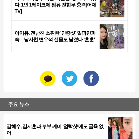
다, 1인 1케이크에 팜유 전현무 충격[어제
TV]
아이유, 전남친 소환한 ‘인증샷’ 일파만파
속…남사친 변우석 선물도 남겼나 ‘훈훈’
주요 뉴스
김혜수, 김지훈과 부부 케미 ‘얼빡샷’에도 굴욕 없
어