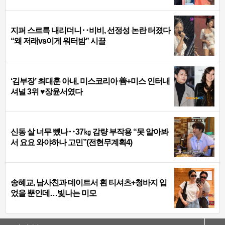
지퍼 스르륵 내리더니‥비비, 선정성 논란 터졌다
“왜 저래vs이게 워터밤” 시끌
‘김부장’ 최대훈 아내, 미스코리아 善+미스 인터내
셔널 3위 ♥장윤서였다
신동 살 너무 뺐나‥37㎏ 감량 부작용 “못 알아봐
서 요요 와야하나 고민”(전현무계획4)
송혜교, 남사친과 데이트서 흰 티셔츠+청바지 입
었을 뿐인데…빛나는 미모