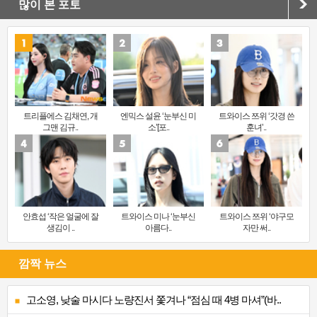
많이 본 포토
트리플에스 김채연, 개
엔믹스 설윤 ‘눈부신 미
트와이스 쯔위 ‘갓경 쓴
그맨 김규..
소’[포..
훈녀’..
안효섭 ‘작은 얼굴에 잘
트와이스 미나 ‘눈부신
트와이스 쯔위 ‘야구모
생김이 ..
아름다..
자만 써..
깜짝 뉴스
고소영, 낮술 마시다 노량진서 쫓겨나 “점심 때 4병 마셔”(바..