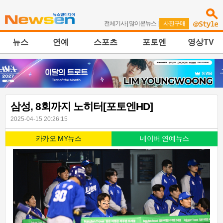
전체기사
|
많이본뉴스
|
사진구매
뉴스
연예
스포츠
포토엔
영상TV
삼성, 8회까지 노히터[포토엔HD]
2025-04-15 20:26:15
카카오 MY뉴스
네이버 연예뉴스