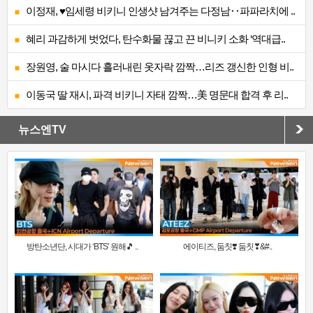
이정재, ♥임세령 비키니 인생샷 남겨주는 다정남‥파파라치에 ..
혜리 과감하게 벗었다, 탄수화물 끊고 끈 비니키 소화 ‘역대급..
장원영, 술 마시다 흘러내린 옷자락 깜짝…리즈 갱신한 인형 비..
이동국 딸 재시, 파격 비키니 자태 깜짝…美 명문대 합격 후 리..
뉴스엔TV
방탄소년단, 시대가 ‘BTS’ 원해🎵 ..
에이티즈, 둠칫❣️ 둠칫❣&#..