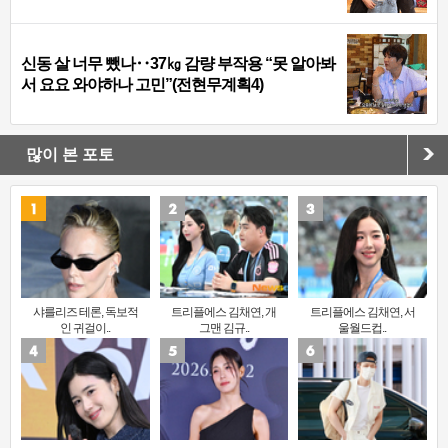
신동 살 너무 뺐나‥37㎏ 감량 부작용 “못 알아봐
서 요요 와야하나 고민”(전현무계획4)
많이 본 포토
샤를리즈 테론, 독보적
트리플에스 김채연, 개
트리플에스 김채연, 서
인 귀걸이..
그맨 김규..
울월드컵..