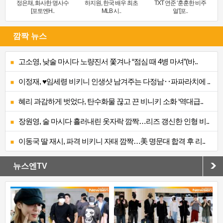
정은채, 화사한 명사수
하지원, 한국 배우 최초
TXT 연준 ‘훈훈한 비주
[포토엔H..
MLB 시..
얼’[포..
깜짝 뉴스
고소영, 낮술 마시다 노량진서 쫓겨나 “점심 때 4병 마셔”(바..
이정재, ♥임세령 비키니 인생샷 남겨주는 다정남‥파파라치에 ..
혜리 과감하게 벗었다, 탄수화물 끊고 끈 비니키 소화 ‘역대급..
장원영, 술 마시다 흘러내린 옷자락 깜짝…리즈 갱신한 인형 비..
이동국 딸 재시, 파격 비키니 자태 깜짝…美 명문대 합격 후 리..
뉴스엔TV