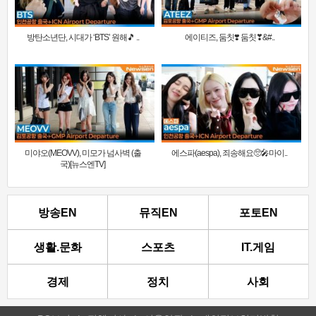
방탄소년단, 시대가 ‘BTS’ 원해🎵 ..
에이티즈, 둠칫❣️ 둠칫❣&#..
미야오(MEOVV), 미모가 넘사벽 (출
에스파(aespa), 죄송해요🥺🎤마이..
국)[뉴스엔TV]
방송EN
뮤직EN
포토EN
생활.문화
스포츠
IT.게임
경제
정치
사회