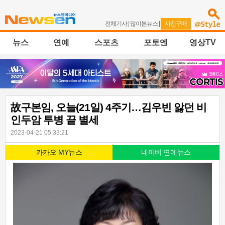
전체기사
|
많이본뉴스
|
사진구매
뉴스
연예
스포츠
포토엔
영상TV
故구본임, 오늘(21일) 4주기…김우빈 앓던 비
인두암 투병 끝 별세
2023-04-21 05:33:21
카카오 MY뉴스
네이버 연예뉴스