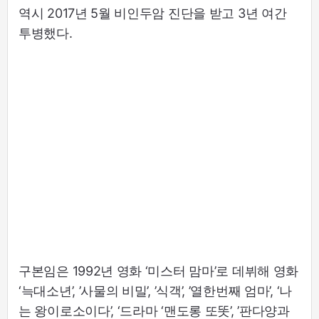
역시 2017년 5월 비인두암 진단을 받고 3년 여간
투병했다.
구본임은 1992년 영화 ‘미스터 맘마’로 데뷔해 영화
‘늑대소년’, ’사물의 비밀’, ’식객’, ’열한번째 엄마’, ‘나
는 왕이로소이다’, ‘드라마 ‘맨도롱 또똣’, ’판다양과