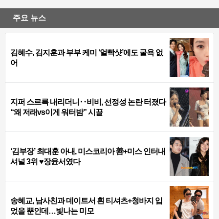
주요 뉴스
김혜수, 김지훈과 부부 케미 ‘얼빡샷’에도 굴욕 없
어
지퍼 스르륵 내리더니‥비비, 선정성 논란 터졌다
“왜 저래vs이게 워터밤” 시끌
‘김부장’ 최대훈 아내, 미스코리아 善+미스 인터내
셔널 3위 ♥장윤서였다
송혜교, 남사친과 데이트서 흰 티셔츠+청바지 입
었을 뿐인데…빛나는 미모