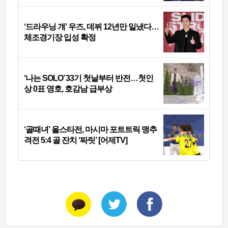
‘드라우닝 걔’ 우즈, 데뷔 12년만 일냈다…
체조경기장 입성 확정
‘나는 SOLO’ 33기 첫날부터 반전…첫인
상 0표 영호, 호감남 급부상
‘골때녀’ 올스타전, 마시마 포트트릭 맹추
격전 5:4 골 잔치 ‘짜릿’ [어제TV]