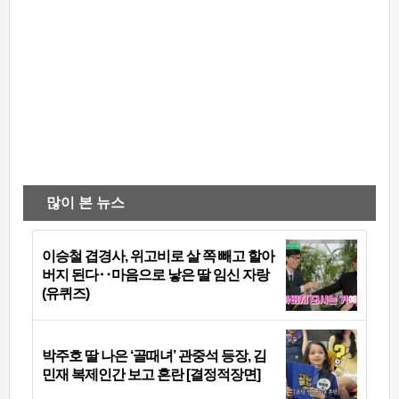
많이 본 뉴스
이승철 겹경사, 위고비로 살 쪽 빼고 할아
버지 된다‥마음으로 낳은 딸 임신 자랑
(유퀴즈)
박주호 딸 나은 ‘골때녀’ 관중석 등장, 김
민재 복제인간 보고 혼란 [결정적장면]