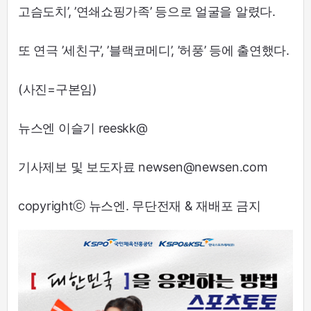
고슴도치’, ’연쇄쇼핑가족’ 등으로 얼굴을 알렸다.
또 연극 ’세친구’, ’블랙코메디’, ’허풍’ 등에 출연했다.
(사진=구본임)
뉴스엔 이슬기 reeskk@
기사제보 및 보도자료 newsen@newsen.com
copyrightⓒ 뉴스엔. 무단전재 & 재배포 금지