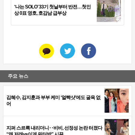
‘나는 SOLO’ 33기 첫날부터 반전…첫인
상 0표 영호, 호감남 급부상
주요 뉴스
김혜수, 김지훈과 부부 케미 ‘얼빡샷’에도 굴욕 없
어
지퍼 스르륵 내리더니‥비비, 선정성 논란 터졌다
“왜 저래vs이게 워터밤” 시끌