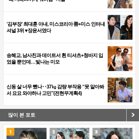
‘김부장’ 최대훈 아내, 미스코리아 善+미스 인터내
셔널 3위 ♥장윤서였다
송혜교, 남사친과 데이트서 흰 티셔츠+청바지 입
었을 뿐인데…빛나는 미모
신동 살 너무 뺐나‥37㎏ 감량 부작용 “못 알아봐
서 요요 와야하나 고민”(전현무계획4)
많이 본 포토