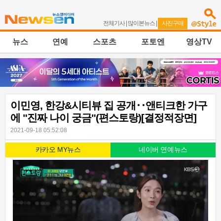
전체기사
|
많이본뉴스
|
사진구매
뉴스
연예
스포츠
포토엔
영상TV
이민영, 한강&시티뷰 집 공개‥앤티크한 가구
에 "진짜 나이 궁금"(편스토랑)[결정적장면]
2021-09-18 05:52:08
카카오 MY뉴스
네이버 연예뉴스