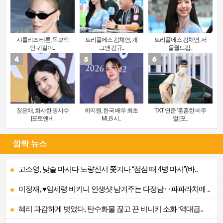
샤를리즈 테론, 독보적
트리플에스 김채연, 개
트리플에스 김채연, 서
인 귀걸이..
그맨 김규..
울월드컵..
정은채, 화사한 명사수
하지원, 한국 배우 최초
TXT 연준 ‘훈훈한 비주
[포토엔H..
MLB 시..
얼’[포..
깜짝 뉴스
고소영, 낮술 마시다 노량진서 쫓겨나 “점심 때 4병 마셔”(바..
이정재, ♥임세령 비키니 인생샷 남겨주는 다정남‥파파라치에 ..
혜리 과감하게 벗었다, 탄수화물 끊고 끈 비니키 소화 ‘역대급..