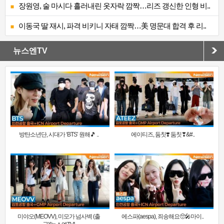
장원영, 술 마시다 흘러내린 옷자락 깜짝…리즈 갱신한 인형 비..
이동국 딸 재시, 파격 비키니 자태 깜짝…美 명문대 합격 후 리..
뉴스엔TV
방탄소년단, 시대가 ‘BTS’ 원해🎵 ..
에이티즈, 둠칫❣️ 둠칫❣&#..
미야오(MEOVV), 미모가 넘사벽 (출
에스파(aespa), 죄송해요🥺🎤마이..