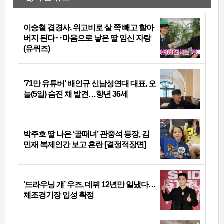
이승철 겹경사, 위고비로 살 쪽 빼고 할아
버지 된다‥마음으로 낳은 딸 임신 자랑
(유퀴즈)
‘71만 유튜버’ 배인규 신남성연대 대표, 오
늘(5일) 숨진 채 발견…향년 36세
박주호 딸 나은 ‘골때녀’ 관중석 등장, 김
민재 복제인간 보고 혼란 [결정적장면]
‘드라우닝 걔’ 우즈, 데뷔 12년만 일냈다…
체조경기장 입성 확정