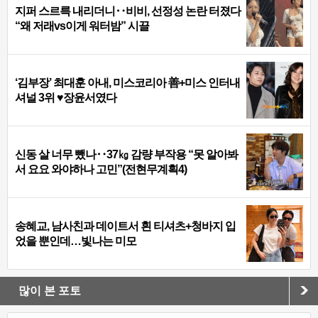
지퍼 스르륵 내리더니‥비비, 선정성 논란 터졌다
“왜 저래vs이게 워터밤” 시끌
‘김부장’ 최대훈 아내, 미스코리아 善+미스 인터내
셔널 3위 ♥장윤서였다
신동 살 너무 뺐나‥37㎏ 감량 부작용 “못 알아봐
서 요요 와야하나 고민”(전현무계획4)
송혜교, 남사친과 데이트서 흰 티셔츠+청바지 입
었을 뿐인데…빛나는 미모
많이 본 포토