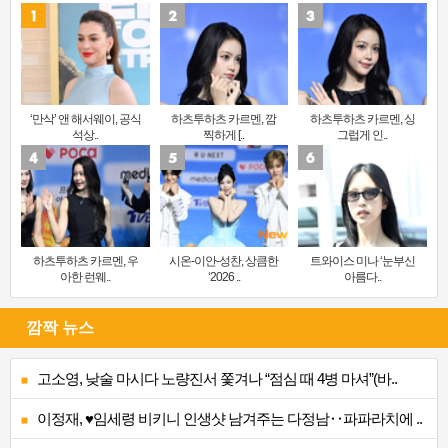
‘만삭’ 앤 해서웨이, 공식
하츠투하츠 카르멘, 깜
하츠투하츠 카르멘, 싱
석상..
찍하게 [..
그럽게 인..
하츠투하츠 카르멘, 우
시온-이안-성찬, 상큼한
트와이스 미나 ‘눈부신
아한 런웨..
‘2026 ..
아름다..
깜짝 뉴스
고소영, 낮술 마시다 노량진서 쫓겨나 “점심 때 4병 마셔”(바..
이정재, ♥임세령 비키니 인생샷 남겨주는 다정남‥파파라치에 ..