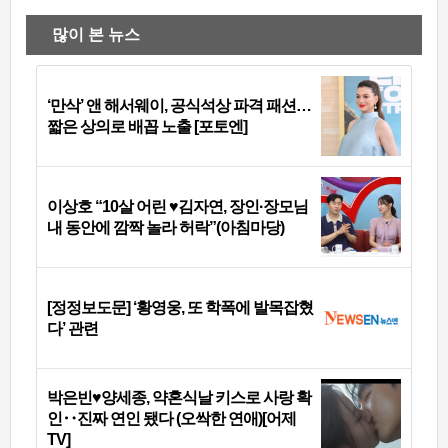
많이 본 뉴스
‘만삭’ 앤 해서웨이, 공식석상 파격 패션…
짧은 상의로 배꼽 노출 [포토엔]
이상호 “10살 어린 ♥김자연, 장인·장모님
내 동안에 깜짝 놀라 허락”(아침마당)
[정정보도문] ‘황영웅, 또 학폭에 발목잡혔
다’ 관련
박은빈♥양세종, 약혼식날 키스로 사랑 확
인‥진짜 연인 됐다 (오싹한 연애)[어제
TV]