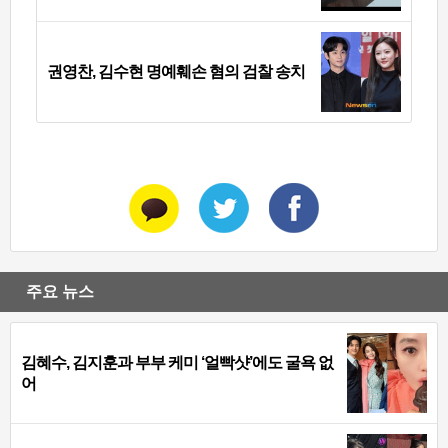
권영찬, 김수현 명예훼손 혐의 검찰 송치
주요 뉴스
김혜수, 김지훈과 부부 케미 ‘얼빡샷’에도 굴욕 없
어