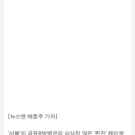
[뉴스엔 배효주 기자]
'서복'이 공유X박병은의 심상치 않은 ‘찐친’ 케미부