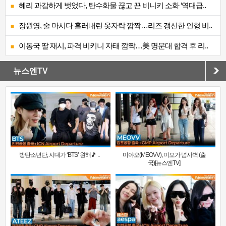
혜리 과감하게 벗었다, 탄수화물 끊고 끈 비니키 소화 ‘역대급..
장원영, 술 마시다 흘러내린 옷자락 깜짝…리즈 갱신한 인형 비..
이동국 딸 재시, 파격 비키니 자태 깜짝…美 명문대 합격 후 리..
뉴스엔TV
방탄소년단, 시대가 ‘BTS’ 원해🎵 ..
미야오(MEOVV), 미모가 넘사벽 (출
국)[뉴스엔TV]