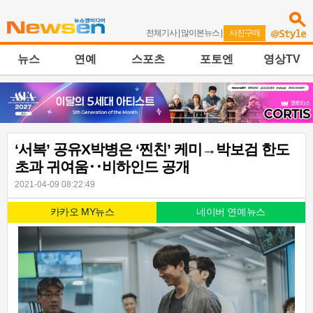
전체기사
|
많이본뉴스
|
사진구매
뉴스
연예
스포츠
포토엔
영상TV
‘서복’ 공유X박병은 ‘찐친’ 케미→박보검 한도
초과 귀여움‥비하인드 공개
2021-04-09 08:22:49
카카오 MY뉴스
네이버 연예뉴스