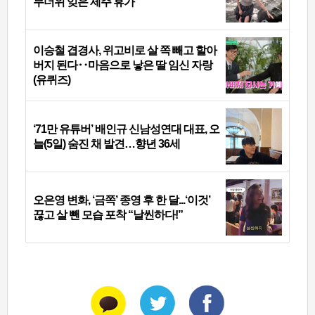
무더위 잊은 제주 휴가
이승철 겹경사, 위고비로 살 쪽 빼고 할아
버지 된다‥마음으로 낳은 딸 임신 자랑
(유퀴즈)
‘71만 유튜버’ 배인규 신남성연대 대표, 오
늘(5일) 숨진 채 발견…향년 36세
오은영 변화, ‘금쪽’ 종영 후 한 달...‘이것’
끊고 살 뺀 모습 포착 “날씬하다!”