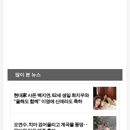
많이 본 뉴스
현대家 사돈 백지연, 62세 생일 최지우와
“올해도 함께” 이영애 신애라도 축하
오연수, 치마 걷어올리고 계곡물 풍덩‥