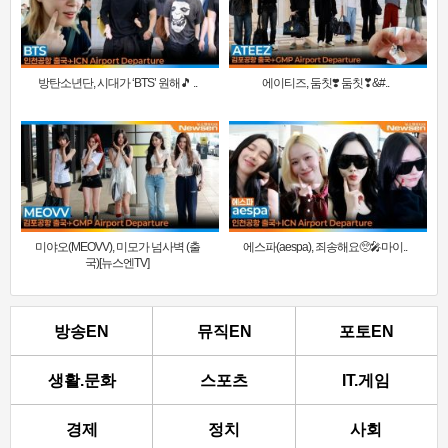
방탄소년단, 시대가 ‘BTS’ 원해🎵 ..
에이티즈, 둠칫❣️ 둠칫❣&#..
미야오(MEOVV), 미모가 넘사벽 (출
에스파(aespa), 죄송해요🥺🎤마이..
국)[뉴스엔TV]
방송EN
뮤직EN
포토EN
생활.문화
스포츠
IT.게임
경제
정치
사회