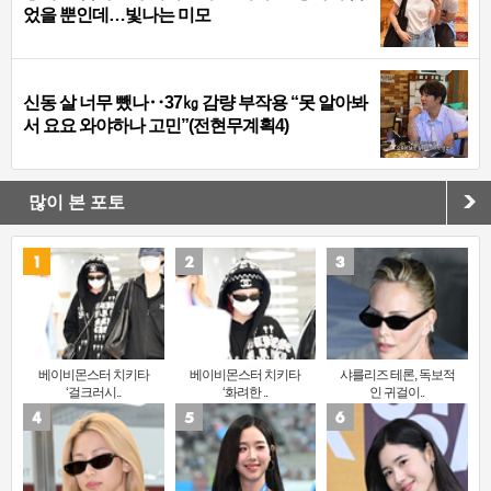
었을 뿐인데…빛나는 미모
신동 살 너무 뺐나‥37㎏ 감량 부작용 “못 알아봐
서 요요 와야하나 고민”(전현무계획4)
많이 본 포토
베이비몬스터 치키타
베이비몬스터 치키타
샤를리즈 테론, 독보적
‘걸크러시..
‘화려한 ..
인 귀걸이..