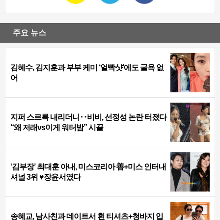
주요 뉴스
김혜수, 김지훈과 부부 케미 ‘얼빡샷’에도 굴욕 없
어
지퍼 스르륵 내리더니‥비비, 선정성 논란 터졌다
“왜 저래vs이게 워터밤” 시끌
‘김부장’ 최대훈 아내, 미스코리아 善+미스 인터내
셔널 3위 ♥장윤서였다
송혜교, 남사친과 데이트서 흰 티셔츠+청바지 입