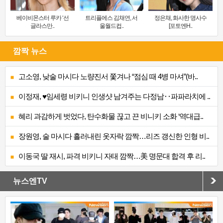
베이비몬스터 루카 ‘선
트리플에스 김채연, 서
정은채, 화사한 명사수
글라스만..
울월드컵..
[포토엔H..
깜짝 뉴스
고소영, 낮술 마시다 노량진서 쫓겨나 “점심 때 4병 마셔”(바..
이정재, ♥임세령 비키니 인생샷 남겨주는 다정남‥파파라치에 ..
혜리 과감하게 벗었다, 탄수화물 끊고 끈 비니키 소화 ‘역대급..
장원영, 술 마시다 흘러내린 옷자락 깜짝…리즈 갱신한 인형 비..
이동국 딸 재시, 파격 비키니 자태 깜짝…美 명문대 합격 후 리..
뉴스엔TV