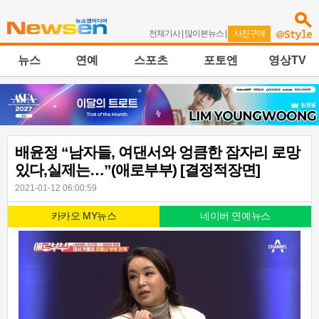
전체기사
|
많이본뉴스
|
사진구매
뉴스
연예
스포츠
포토엔
영상TV
배윤정 “남자들, 여댄서와 엉큼한 잠자리 로망
있다,실제는…”(애로부부) [결정적장면]
2021-01-12 06:00:59
카카오 MY뉴스
네이버 연예뉴스