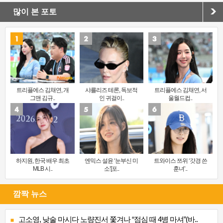
많이 본 포토
트리플에스 김채연, 개
샤를리즈 테론, 독보적
트리플에스 김채연, 서
그맨 김규..
인 귀걸이..
울월드컵..
하지원, 한국 배우 최초
엔믹스 설윤 ‘눈부신 미
트와이스 쯔위 ‘갓경 쓴
MLB 시..
소’[포..
훈녀’..
깜짝 뉴스
고소영, 낮술 마시다 노량진서 쫓겨나 “점심 때 4병 마셔”(바..