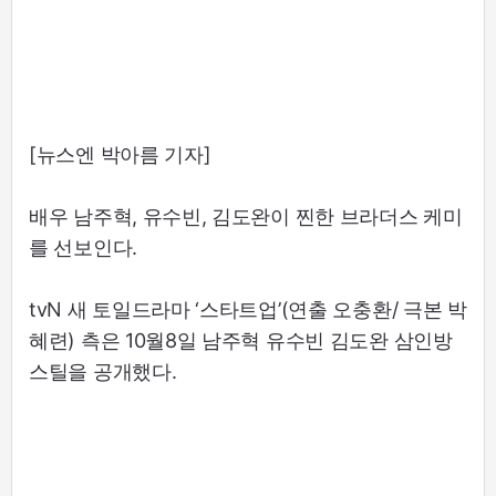
[뉴스엔 박아름 기자]
배우 남주혁, 유수빈, 김도완이 찐한 브라더스 케미
를 선보인다.
tvN 새 토일드라마 ‘스타트업’(연출 오충환/ 극본 박
혜련) 측은 10월8일 남주혁 유수빈 김도완 삼인방
스틸을 공개했다.