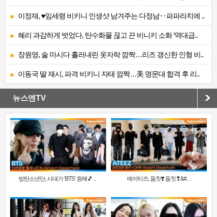
이정재, ♥임세령 비키니 인생샷 남겨주는 다정남‥파파라치에 ..
혜리 과감하게 벗었다, 탄수화물 끊고 끈 비니키 소화 ‘역대급..
장원영, 술 마시다 흘러내린 옷자락 깜짝…리즈 갱신한 인형 비..
이동국 딸 재시, 파격 비키니 자태 깜짝…美 명문대 합격 후 리..
뉴스엔TV
방탄소년단, 시대가 ‘BTS’ 원해🎵 ..
에이티즈, 둠칫❣️ 둠칫❣&#..