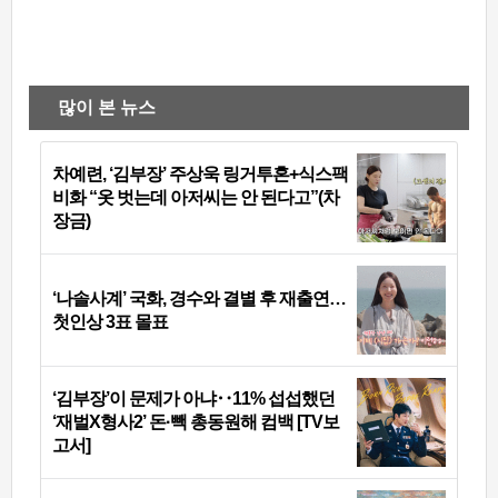
많이 본 뉴스
차예련, ‘김부장’ 주상욱 링거투혼+식스팩
비화 “옷 벗는데 아저씨는 안 된다고”(차
장금)
‘나솔사계’ 국화, 경수와 결별 후 재출연…
첫인상 3표 몰표
‘김부장’이 문제가 아냐‥11% 섭섭했던
‘재벌X형사2’ 돈·빽 총동원해 컴백 [TV보
고서]