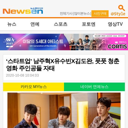
전체기사
|
많이본뉴스
|
사진구매
뉴스
연예
스포츠
포토엔
영상TV
‘스타트업’ 남주혁X유수빈X김도완, 풋풋 청춘
영화 주인공들 자태
2020-10-08 10:04:03
카카오 MY뉴스
네이버 연예뉴스