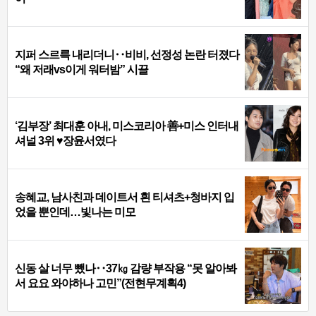
지퍼 스르륵 내리더니‥비비, 선정성 논란 터졌다
“왜 저래vs이게 워터밤” 시끌
‘김부장’ 최대훈 아내, 미스코리아 善+미스 인터내
셔널 3위 ♥장윤서였다
송혜교, 남사친과 데이트서 흰 티셔츠+청바지 입
었을 뿐인데…빛나는 미모
신동 살 너무 뺐나‥37㎏ 감량 부작용 “못 알아봐
서 요요 와야하나 고민”(전현무계획4)