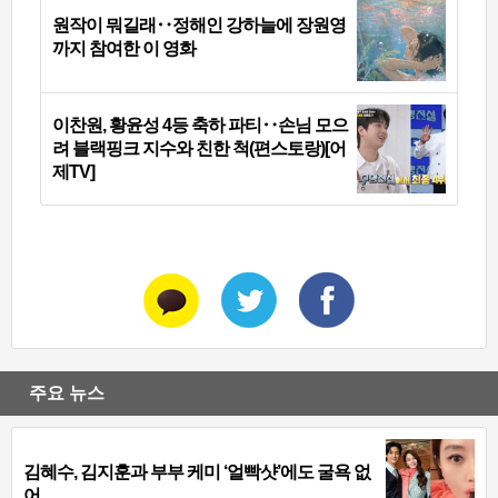
원작이 뭐길래‥정해인 강하늘에 장원영
까지 참여한 이 영화
이찬원, 황윤성 4등 축하 파티‥손님 모으
려 블랙핑크 지수와 친한 척(편스토랑)[어
제TV]
주요 뉴스
김혜수, 김지훈과 부부 케미 ‘얼빡샷’에도 굴욕 없
어