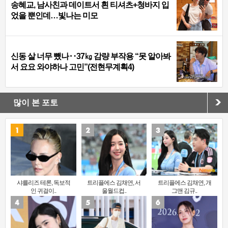
송혜교, 남사친과 데이트서 흰 티셔츠+청바지 입
었을 뿐인데…빛나는 미모
신동 살 너무 뺐나‥37㎏ 감량 부작용 “못 알아봐
서 요요 와야하나 고민”(전현무계획4)
많이 본 포토
샤를리즈 테론, 독보적
트리플에스 김채연, 서
트리플에스 김채연, 개
인 귀걸이..
울월드컵..
그맨 김규..