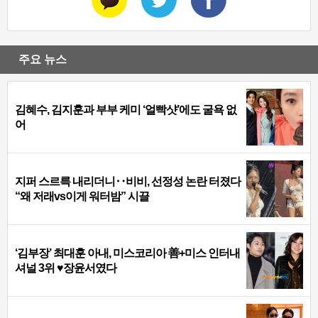
주요 뉴스
김혜수, 김지훈과 부부 케미 ‘얼빡샷’에도 굴욕 없
어
지퍼 스르륵 내리더니‥비비, 선정성 논란 터졌다
“왜 저래vs이게 워터밤” 시끌
‘김부장’ 최대훈 아내, 미스코리아 善+미스 인터내
셔널 3위 ♥장윤서였다