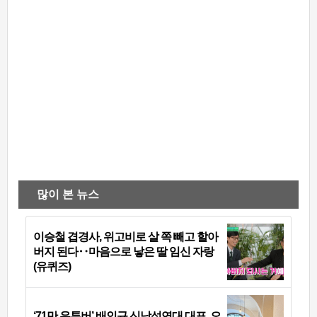
많이 본 뉴스
이승철 겹경사, 위고비로 살 쪽 빼고 할아
버지 된다‥마음으로 낳은 딸 임신 자랑
(유퀴즈)
‘71만 유튜버’ 배인규 신남성연대 대표, 오