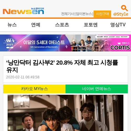
전체기사
|
많이본뉴스
|
사진구매
뉴스
연예
스포츠
포토엔
영상TV
‘낭만닥터 김사부2’ 20.8% 자체 최고 시청률
유지
2020-02-11 06:49:58
카카오 MY뉴스
네이버 연예뉴스