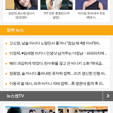
정은채, 화사한 명사수
TXT 연준 ‘훈훈한 비주
하지원, 한국 배우 최초
[포토엔H..
얼’[포..
MLB 시..
깜짝 뉴스
고소영, 낮술 마시다 노량진서 쫓겨나 “점심 때 4병 마셔”(바..
이정재, ♥임세령 비키니 인생샷 남겨주는 다정남‥파파라치에 ..
혜리 과감하게 벗었다, 탄수화물 끊고 끈 비니키 소화 ‘역대급..
장원영, 술 마시다 흘러내린 옷자락 깜짝…리즈 갱신한 인형 비..
이동국 딸 재시, 파격 비키니 자태 깜짝…美 명문대 합격 후 리..
뉴스엔TV