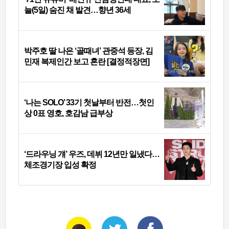
늘(5일) 숨진 채 발견…향년 36세
박주호 딸 나은 ‘골때녀’ 관중석 등장, 김
민재 복제인간 보고 혼란 [결정적장면]
‘나는 SOLO’ 33기 첫날부터 반전…첫인
상 0표 영호, 호감남 급부상
‘드라우닝 걔’ 우즈, 데뷔 12년만 일냈다…
체조경기장 입성 확정