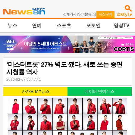
전체기사
|
많이본뉴스
|
사진구매
뉴스
연예
스포츠
포토엔
영상TV
‘미스터트롯’ 27% 벽도 깼다, 새로 쓰는 종편
시청률 역사
2020-02-07 06:47:41
카카오 MY뉴스
네이버 연예뉴스