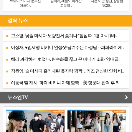
트와이스 미나 ‘눈부신
김희애, 세월도 비켜간
시온-이안-성찬, 상큼한
아름다..
고품격 ..
‘2026 ..
깜짝 뉴스
고소영, 낮술 마시다 노량진서 쫓겨나 “점심 때 4병 마셔”(바..
이정재, ♥임세령 비키니 인생샷 남겨주는 다정남‥파파라치에 ..
혜리 과감하게 벗었다, 탄수화물 끊고 끈 비니키 소화 ‘역대급..
장원영, 술 마시다 흘러내린 옷자락 깜짝…리즈 갱신한 인형 비..
이동국 딸 재시, 파격 비키니 자태 깜짝…美 명문대 합격 후 리..
뉴스엔TV