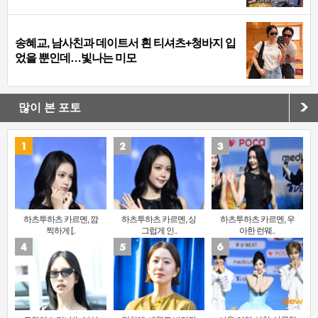
송혜교, 남사친과 데이트서 흰 티셔츠+청바지 입
었을 뿐인데…빛나는 미모
많이 본 포토
하츠투하츠 카르멘, 깜
하츠투하츠 카르멘, 싱
하츠투하츠 카르멘, 우
찍하게 [..
그럽게 인..
아한 런웨..