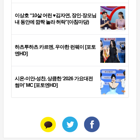
이상호 “10살 어린 ♥김자연, 장인·장모님
내 동안에 깜짝 놀라 허락”(아침마당)
하츠투하츠 카르멘, 우아한 런웨이 [포토
엔HD]
시온-이안-성찬, 상큼한 ‘2026 가요대전
썸머’ MC [포토엔HD]