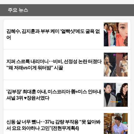
주요 뉴스
김혜수, 김지훈과 부부 케미 ‘얼빡샷’에도 굴욕 없
어
지퍼 스르륵 내리더니‥비비, 선정성 논란 터졌다
“왜 저래vs이게 워터밤” 시끌
‘김부장’ 최대훈 아내, 미스코리아 善+미스 인터내
셔널 3위 ♥장윤서였다
신동 살 너무 뺐나‥37㎏ 감량 부작용 “못 알아봐
서 요요 와야하나 고민”(전현무계획4)