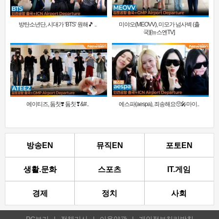
방탄소년단, 시대가 ‘BTS’ 원해🎵 ..
미야오(MEOVV), 미모가 넘사벽 (출
국)[뉴스엔TV]
에이티즈, 둠칫❣️ 둠칫❣&#..
에스파(aespa), 죄송해요🥺🎤마이..
방송EN
뮤직EN
포토EN
생활.문화
스포츠
IT.게임
경제
정치
사회