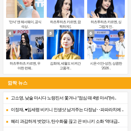
‘만삭’ 앤 해서웨이, 공식
하츠투하츠 카르멘, 깜
하츠투하츠 카르멘, 싱
석상..
찍하게 [..
그럽게 인..
하츠투하츠 카르멘, 우
김희애, 세월도 비켜간
시온-이안-성찬, 상큼한
아한 런웨..
고품격 ..
‘2026 ..
깜짝 뉴스
고소영, 낮술 마시다 노량진서 쫓겨나 “점심 때 4병 마셔”(바..
이정재, ♥임세령 비키니 인생샷 남겨주는 다정남‥파파라치에 ..
혜리 과감하게 벗었다, 탄수화물 끊고 끈 비니키 소화 ‘역대급..