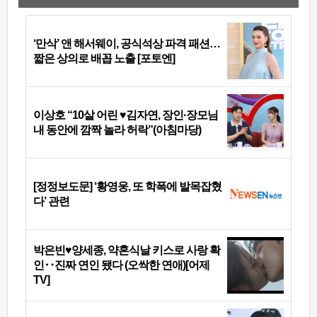
‘만삭’ 앤 해서웨이, 공식석상 파격 패션…
짧은 상의로 배꼽 노출 [포토엔]
이상호 “10살 어린 ♥김자연, 장인·장모님
내 동안에 깜짝 놀라 허락”(아침마당)
[정정보도문] ‘황영웅, 또 학폭에 발목잡혔
다’ 관련
박은빈♥양세종, 약혼식날 키스로 사랑 확
인‥진짜 연인 됐다 (오싹한 연애)[어제
TV]