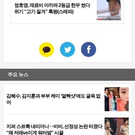
정호영, 재료비 아끼려 2등급 한우 썼다
위기 “고기 질겨” 혹평(스레파)
주요 뉴스
김혜수, 김지훈과 부부 케미 ‘얼빡샷’에도 굴욕 없
어
지퍼 스르륵 내리더니‥비비, 선정성 논란 터졌다
“왜 저래vs이게 워터밤” 시끌