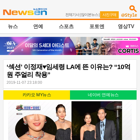
전체기사
|
많이본뉴스
|
사진구매
뉴스
연예
스포츠
포토엔
영상TV
‘섹션’ 이정재♥임세령 LA에 뜬 이유는? “10억
원 주얼리 착용”
2019-11-07 23:18:00
카카오 MY뉴스
네이버 연예뉴스