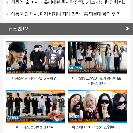
장원영, 술 마시다 흘러내린 옷자락 깜짝…리즈 갱신한 인형 비..
이동국 딸 재시, 파격 비키니 자태 깜짝…美 명문대 합격 후 리..
뉴스엔TV
방탄소년단, 시대가 ‘BTS’ 원해🎵 ..
미야오(MEOVV), 미모가 넘사벽 (출
국)[뉴스엔TV]
에이티즈, 둠칫❣️ 둠칫❣&#..
에스파(aespa), 죄송해요🥺🎤마이..