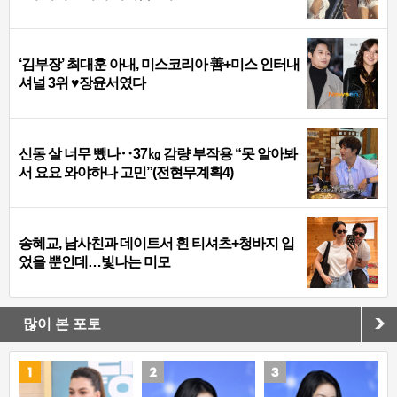
‘김부장’ 최대훈 아내, 미스코리아 善+미스 인터내
셔널 3위 ♥장윤서였다
신동 살 너무 뺐나‥37㎏ 감량 부작용 “못 알아봐
서 요요 와야하나 고민”(전현무계획4)
송혜교, 남사친과 데이트서 흰 티셔츠+청바지 입
었을 뿐인데…빛나는 미모
많이 본 포토