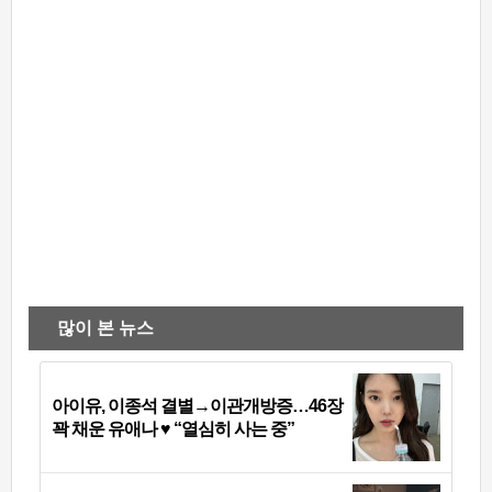
많이 본 뉴스
아이유, 이종석 결별→이관개방증…46장
꽉 채운 유애나 ♥ “열심히 사는 중”