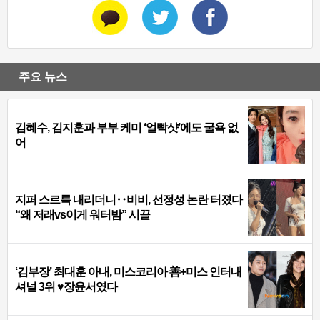
주요 뉴스
김혜수, 김지훈과 부부 케미 ‘얼빡샷’에도 굴욕 없
어
지퍼 스르륵 내리더니‥비비, 선정성 논란 터졌다
“왜 저래vs이게 워터밤” 시끌
‘김부장’ 최대훈 아내, 미스코리아 善+미스 인터내
셔널 3위 ♥장윤서였다