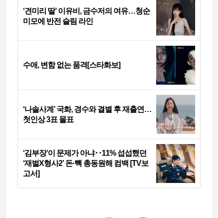
‘견미리 딸’ 이유비, 금수저의 여유…청순
미모에 반전 슬림 라인
수애, 변함 없는 품격[스타화보]
‘나솔사계’ 국화, 경수와 결별 후 재출연…
첫인상 3표 몰표
‘김부장’이 문제가 아냐‥11% 섭섭했던
‘재벌X형사2’ 돈·빽 총동원해 컴백 [TV보
고서]