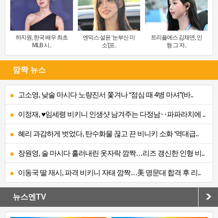
하지원, 한국 배우 최초
엔믹스 설윤 ‘눈부신 미
트리플에스 김채연, 인
MLB 시..
소’[포..
형 그 자..
깜짝 뉴스
고소영, 낮술 마시다 노량진서 쫓겨나 “점심 때 4병 마셔”(바..
이정재, ♥임세령 비키니 인생샷 남겨주는 다정남‥파파라치에 ..
혜리 과감하게 벗었다, 탄수화물 끊고 끈 비니키 소화 ‘역대급..
장원영, 술 마시다 흘러내린 옷자락 깜짝…리즈 갱신한 인형 비..
이동국 딸 재시, 파격 비키니 자태 깜짝…美 명문대 합격 후 리..
뉴스엔TV