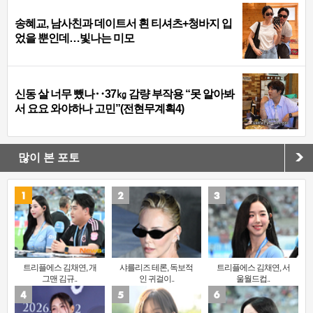
송혜교, 남사친과 데이트서 흰 티셔츠+청바지 입
었을 뿐인데…빛나는 미모
신동 살 너무 뺐나‥37㎏ 감량 부작용 “못 알아봐
서 요요 와야하나 고민”(전현무계획4)
많이 본 포토
트리플에스 김채연, 개
샤를리즈 테론, 독보적
트리플에스 김채연, 서
그맨 김규..
인 귀걸이..
울월드컵..