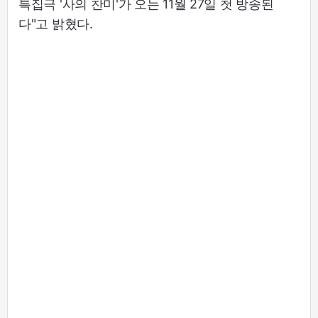
특집극 '사의 찬미'가 오는 11월 27일 첫 방송된
다"고 밝혔다.