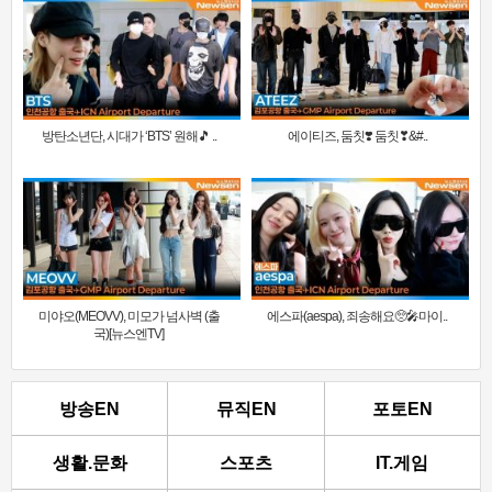
방탄소년단, 시대가 ‘BTS’ 원해🎵 ..
에이티즈, 둠칫❣️ 둠칫❣&#..
미야오(MEOVV), 미모가 넘사벽 (출
에스파(aespa), 죄송해요🥺🎤마이..
국)[뉴스엔TV]
방송EN
뮤직EN
포토EN
생활.문화
스포츠
IT.게임