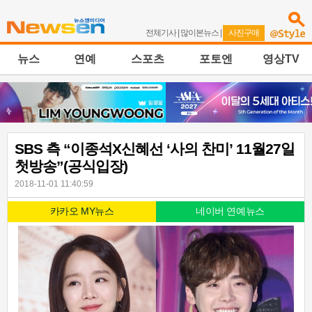
전체기사
|
많이본뉴스
|
사진구매
뉴스
연예
스포츠
포토엔
영상TV
SBS 측 “이종석X신혜선 ‘사의 찬미’ 11월27일
첫방송”(공식입장)
2018-11-01 11:40:59
카카오 MY뉴스
네이버 연예뉴스