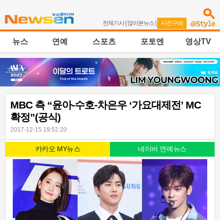
전체기사
|
많이본뉴스
|
사진구매
뉴스
연예
스포츠
포토엔
영상TV
MBC 측 “윤아-수호-차은우 ‘가요대제전’ MC
확정”(공식)
2017-12-15 19:52:20
카카오 MY뉴스
네이버 연예뉴스