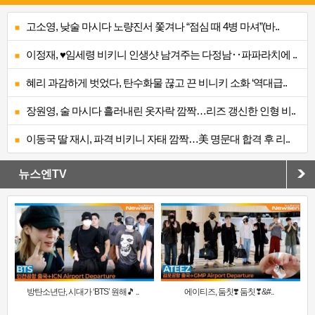
고소영, 낮술 마시다 노량진서 쫓겨나 “점심 때 4병 마셔”(바..
이정재, ♥임세령 비키니 인생샷 남겨주는 다정남‥파파라치에 ..
혜리 과감하게 벗었다, 탄수화물 끊고 끈 비니키 소화 ‘역대급..
장원영, 술 마시다 흘러내린 옷자락 깜짝…리즈 갱신한 인형 비..
이동국 딸 재시, 파격 비키니 자태 깜짝…美 명문대 합격 후 리..
뉴스엔TV
방탄소년단, 시대가 ‘BTS’ 원해🎵 ..
에이티즈, 둠칫❣️ 둠칫❣&#..