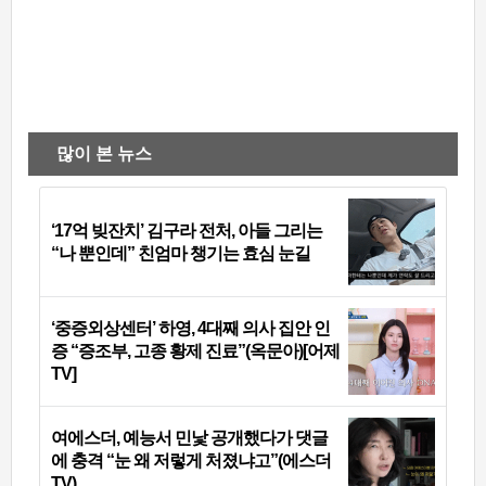
많이 본 뉴스
‘17억 빚잔치’ 김구라 전처, 아들 그리는
“나 뿐인데” 친엄마 챙기는 효심 눈길
‘중증외상센터’ 하영, 4대째 의사 집안 인
증 “증조부, 고종 황제 진료”(옥문아)[어제
TV]
여에스더, 예능서 민낯 공개했다가 댓글
에 충격 “눈 왜 저렇게 처졌냐고”(에스더
TV)