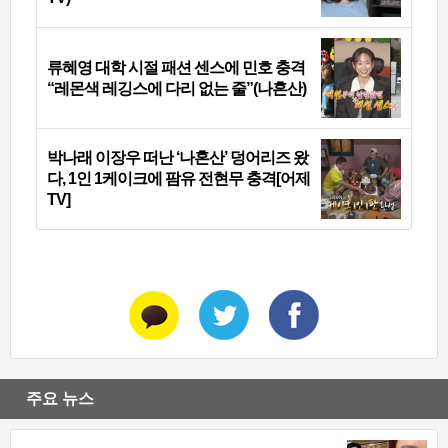
류혜영 대학 시절 패션 센스에 민호 충격
“레몬색 레깅스에 다리 없는 줄”(나혼산)
박나래 이장우 떠난 ‘나혼산’ 덩어리즈 왔
다, 1인 1케이크에 팜유 전현무 충격[어제
TV]
주요 뉴스