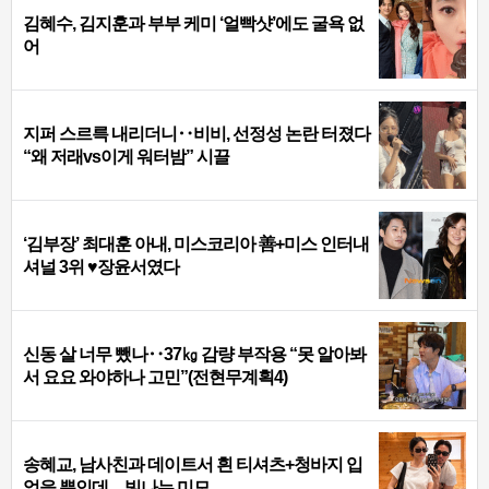
김혜수, 김지훈과 부부 케미 ‘얼빡샷’에도 굴욕 없
어
지퍼 스르륵 내리더니‥비비, 선정성 논란 터졌다
“왜 저래vs이게 워터밤” 시끌
‘김부장’ 최대훈 아내, 미스코리아 善+미스 인터내
셔널 3위 ♥장윤서였다
신동 살 너무 뺐나‥37㎏ 감량 부작용 “못 알아봐
서 요요 와야하나 고민”(전현무계획4)
송혜교, 남사친과 데이트서 흰 티셔츠+청바지 입
었을 뿐인데…빛나는 미모