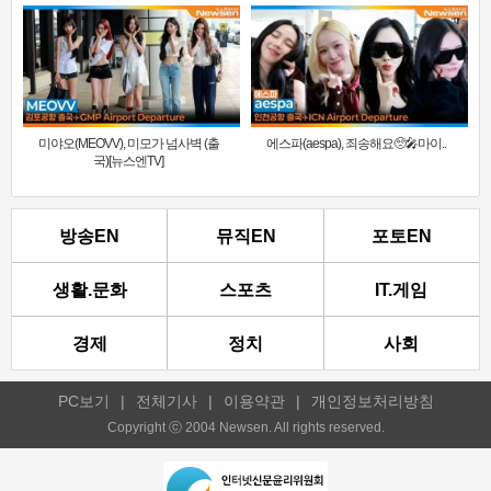
미야오(MEOVV), 미모가 넘사벽 (출
에스파(aespa), 죄송해요🥺🎤마이..
국)[뉴스엔TV]
방송EN
뮤직EN
포토EN
생활.문화
스포츠
IT.게임
경제
정치
사회
PC보기
|
전체기사
|
이용약관
|
개인정보처리방침
Copyright ⓒ 2004 Newsen. All rights reserved.