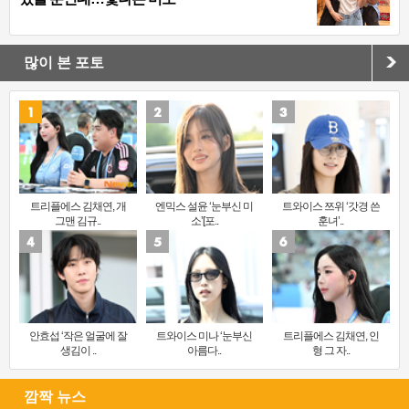
많이 본 포토
트리플에스 김채연, 개
엔믹스 설윤 ‘눈부신 미
트와이스 쯔위 ‘갓경 쓴
그맨 김규..
소’[포..
훈녀’..
안효섭 ‘작은 얼굴에 잘
트와이스 미나 ‘눈부신
트리플에스 김채연, 인
생김이 ..
아름다..
형 그 자..
깜짝 뉴스