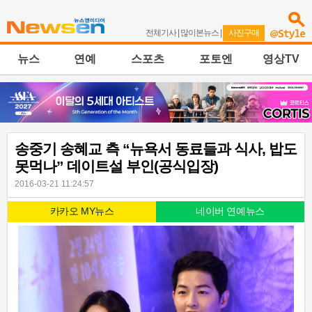
전체기사
|
많이본뉴스
|
사진구매
뉴스
연예
스포츠
포토엔
영상TV
송중기 송혜교 측 “뉴욕서 동료들과 식사, 밥도
못먹나” 데이트설 부인(공식입장)
2016-03-21 11:24:57
카카오 MY뉴스
네이버 연예뉴스