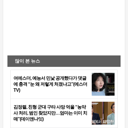
많이 본 뉴스
여에스더, 예능서 민낯 공개했다가 댓글
에 충격 “눈 왜 저렇게 처졌냐고”(에스더
TV)
김정렬, 친형 군대 구타 사망 억울 “농약
사 처리, 범인 찾았지만…엄마는 이미 치
매”(데이앤나잇)