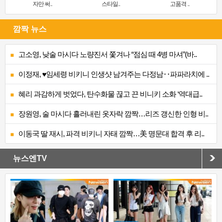
자만 써..
스타일..
고품격 ..
깜짝 뉴스
고소영, 낮술 마시다 노량진서 쫓겨나 “점심 때 4병 마셔”(바..
이정재, ♥임세령 비키니 인생샷 남겨주는 다정남‥파파라치에 ..
혜리 과감하게 벗었다, 탄수화물 끊고 끈 비니키 소화 ‘역대급..
장원영, 술 마시다 흘러내린 옷자락 깜짝…리즈 갱신한 인형 비..
이동국 딸 재시, 파격 비키니 자태 깜짝…美 명문대 합격 후 리..
뉴스엔TV