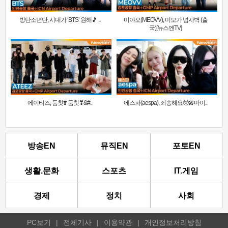
방탄소년단, 시대가 ‘BTS’ 원해🎵 ..
미야오(MEOVV), 미모가 넘사벽 (출
국)[뉴스엔TV]
에이티즈, 둠칫❣️ 둠칫❣&#..
에스파(aespa), 죄송해요🥺🎤마이..
방송EN
뮤직EN
포토EN
생활.문화
스포츠
IT.게임
경제
정치
사회
PC보기
|
전체기사
|
이용약관
|
개인정보처리방침