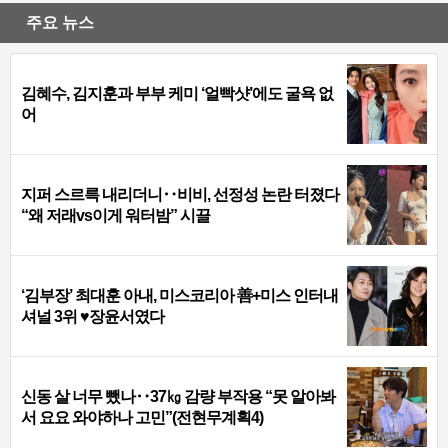
주요 뉴스
김혜수, 김지훈과 부부 케미 ‘얼빡샷’에도 굴욕 없
어
지퍼 스르륵 내리더니‥비비, 선정성 논란 터졌다
“왜 저래vs이게 워터밤” 시끌
‘김부장’ 최대훈 아내, 미스코리아 善+미스 인터내
셔널 3위 ♥장윤서였다
신동 살 너무 뺐나‥37㎏ 감량 부작용 “못 알아봐
서 요요 와야하나 고민”(전현무계획4)