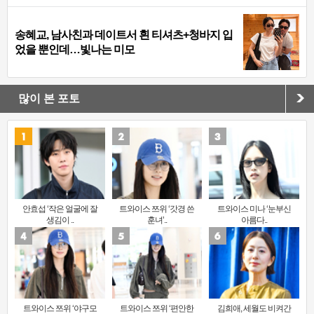
송혜교, 남사친과 데이트서 흰 티셔츠+청바지 입
었을 뿐인데…빛나는 미모
많이 본 포토
안효섭 ‘작은 얼굴에 잘
트와이스 쯔위 ‘갓경 쓴
트와이스 미나 ‘눈부신
생김이 ..
훈녀’..
아름다..
트와이스 쯔위 ‘야구모
트와이스 쯔위 ‘편안한
김희애, 세월도 비켜간