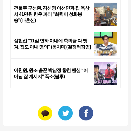
건물주 구성환, 김신영 이선민과 집 옥상
서 41만원 한우 파티 “화력이 성화봉
송”(나혼산)
심현섭 “11살 연하 아내에 축의금 다 뺏
겨, 집도 아내 명의” (동치미)[결정적장면]
이찬원, 원조 춤꾼 박남정 향한 팬심 “어
머님 잘 계시지” 폭소(불후)