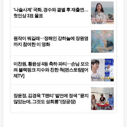
‘나솔사계’ 국화, 경수와 결별 후 재출연…
첫인상 3표 몰표
원작이 뭐길래‥정해인 강하늘에 장원영
까지 참여한 이 영화
이찬원, 황윤성 4등 축하 파티‥손님 모으
려 블랙핑크 지수와 친한 척(편스토랑)[어
제TV]
장윤정, 김경욱 ‘T팬티’ 발언에 정색 “묻지
않았는데, 그것도 성희롱”(장공장)