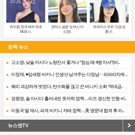
하지원, 한국 배우 최초
엔믹스 설윤 ‘눈부신 미
트와이스 쯔위 ‘갓경 쓴
MLB 시..
소’[포..
훈녀’..
깜짝 뉴스
고소영, 낮술 마시다 노량진서 쫓겨나 “점심 때 4병 마셔”(바..
이정재, ♥임세령 비키니 인생샷 남겨주는 다정남‥파파라치에 ..
혜리 과감하게 벗었다, 탄수화물 끊고 끈 비니키 소화 ‘역대급..
장원영, 술 마시다 흘러내린 옷자락 깜짝…리즈 갱신한 인형 비..
이동국 딸 재시, 파격 비키니 자태 깜짝…美 명문대 합격 후 리..
뉴스엔TV