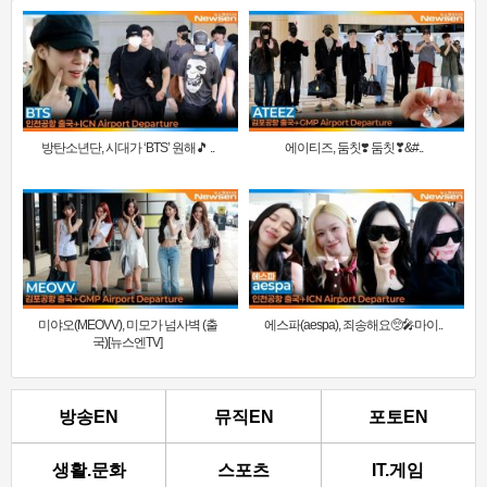
방탄소년단, 시대가 ‘BTS’ 원해🎵 ..
에이티즈, 둠칫❣️ 둠칫❣&#..
미야오(MEOVV), 미모가 넘사벽 (출
에스파(aespa), 죄송해요🥺🎤마이..
국)[뉴스엔TV]
방송EN
뮤직EN
포토EN
생활.문화
스포츠
IT.게임