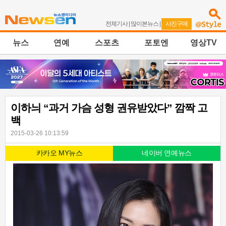
전체기사
|
많이본뉴스
|
사진구매
뉴스
연예
스포츠
포토엔
영상TV
이하늬 “과거 가슴 성형 권유받았다” 깜짝 고
백
2015-03-26 10:13:59
카카오 MY뉴스
네이버 연예뉴스