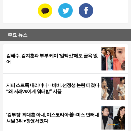
주요 뉴스
김혜수, 김지훈과 부부 케미 ‘얼빡샷’에도 굴욕 없
어
지퍼 스르륵 내리더니‥비비, 선정성 논란 터졌다
“왜 저래vs이게 워터밤” 시끌
‘김부장’ 최대훈 아내, 미스코리아 善+미스 인터내
셔널 3위 ♥장윤서였다