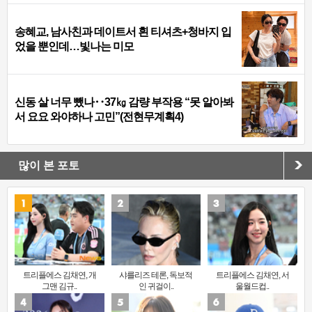
송혜교, 남사친과 데이트서 흰 티셔츠+청바지 입
었을 뿐인데…빛나는 미모
신동 살 너무 뺐나‥37㎏ 감량 부작용 “못 알아봐
서 요요 와야하나 고민”(전현무계획4)
많이 본 포토
트리플에스 김채연, 개
샤를리즈 테론, 독보적
트리플에스 김채연, 서
그맨 김규..
인 귀걸이..
울월드컵..