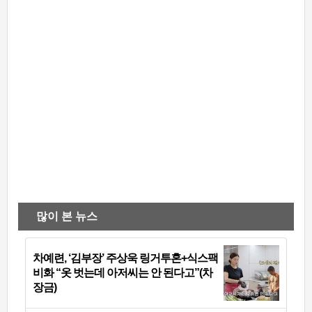
많이 본 뉴스
차예련, ‘김부장’ 주상욱 링거투혼+식스팩
비화 “옷 벗는데 아저씨는 안 된다고”(차
장금)