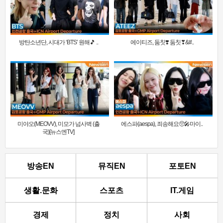
방탄소년단, 시대가 ‘BTS’ 원해🎵 ..
에이티즈, 둠칫❣️ 둠칫❣&#..
미야오(MEOVV), 미모가 넘사벽 (출
에스파(aespa), 죄송해요🥺🎤마이..
국)[뉴스엔TV]
방송EN
뮤직EN
포토EN
생활.문화
스포츠
IT.게임
경제
정치
사회