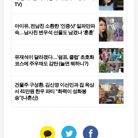
TV)
아이유, 전남친 소환한 ‘인증샷’ 일파만파
속…남사친 변우석 선물도 남겼나 ‘훈훈’
유재석이 달라졌다…‘쉼표, 클럽’ 초호화
코스에 주우재도 감탄 (놀면 뭐하니?)
건물주 구성환, 김신영 이선민과 집 옥상
서 41만원 한우 파티 “화력이 성화봉
송”(나혼산)