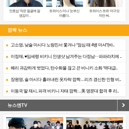
안효섭 ‘작은 얼굴에 잘
트와이스 미나 ‘눈부신
트와이스 쯔위 ‘야구모
생김이 ..
아름다..
자만 써..
깜짝 뉴스
고소영, 낮술 마시다 노량진서 쫓겨나 “점심 때 4병 마셔”(바..
이정재, ♥임세령 비키니 인생샷 남겨주는 다정남‥파파라치에 ..
혜리 과감하게 벗었다, 탄수화물 끊고 끈 비니키 소화 ‘역대급..
장원영, 술 마시다 흘러내린 옷자락 깜짝…리즈 갱신한 인형 비..
이동국 딸 재시, 파격 비키니 자태 깜짝…美 명문대 합격 후 리..
뉴스엔TV