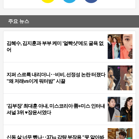
주요 뉴스
김혜수, 김지훈과 부부 케미 ‘얼빡샷’에도 굴욕 없
어
지퍼 스르륵 내리더니‥비비, 선정성 논란 터졌다
“왜 저래vs이게 워터밤” 시끌
‘김부장’ 최대훈 아내, 미스코리아 善+미스 인터내
셔널 3위 ♥장윤서였다
신동 살 너무 뺐나‥37㎏ 감량 부작용 “못 알아봐