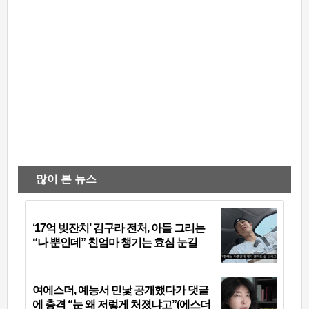
많이 본 뉴스
‘17억 빚잔치’ 김구라 전처, 아들 그리는
“나 뿐인데” 친엄마 챙기는 효심 눈길
여에스더, 예능서 민낯 공개했다가 댓글
에 충격 “눈 왜 저렇게 처졌냐고”(에스더