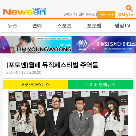
전체기사
|
많이본뉴스
|
사진구매
뉴스
연예
스포츠
포토엔
영상TV
[포토엔]윌페 뮤직페스티벌 주역들
2014-07-17 15:38:20
카카오 MY뉴스
네이버 연예뉴스