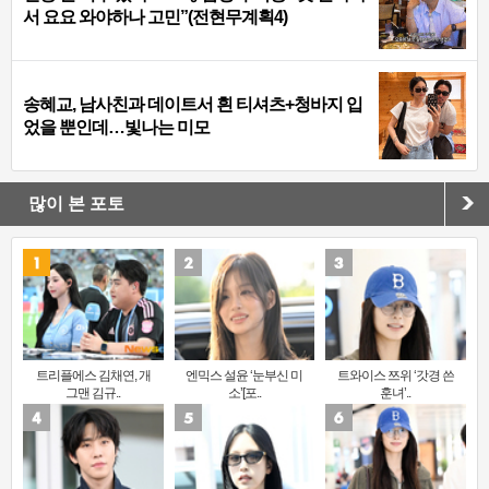
서 요요 와야하나 고민”(전현무계획4)
송혜교, 남사친과 데이트서 흰 티셔츠+청바지 입
었을 뿐인데…빛나는 미모
많이 본 포토
트리플에스 김채연, 개
엔믹스 설윤 ‘눈부신 미
트와이스 쯔위 ‘갓경 쓴
그맨 김규..
소’[포..
훈녀’..