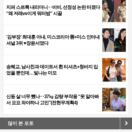
지퍼 스르륵 내리더니‥비비, 선정성 논란 터졌다
“왜 저래vs이게 워터밤” 시끌
‘김부장’ 최대훈 아내, 미스코리아 善+미스 인터내
셔널 3위 ♥장윤서였다
송혜교, 남사친과 데이트서 흰 티셔츠+청바지 입
었을 뿐인데…빛나는 미모
신동 살 너무 뺐나‥37㎏ 감량 부작용 “못 알아봐
서 요요 와야하나 고민”(전현무계획4)
많이 본 포토