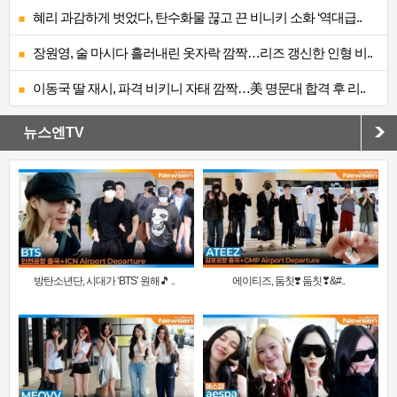
혜리 과감하게 벗었다, 탄수화물 끊고 끈 비니키 소화 ‘역대급..
장원영, 술 마시다 흘러내린 옷자락 깜짝…리즈 갱신한 인형 비..
이동국 딸 재시, 파격 비키니 자태 깜짝…美 명문대 합격 후 리..
뉴스엔TV
방탄소년단, 시대가 ‘BTS’ 원해🎵 ..
에이티즈, 둠칫❣️ 둠칫❣&#..