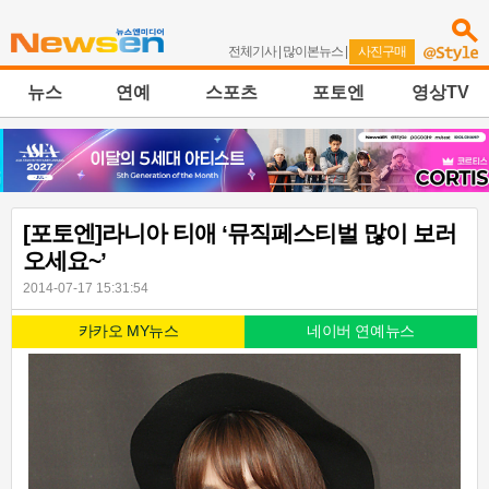
전체기사
|
많이본뉴스
|
사진구매
뉴스
연예
스포츠
포토엔
영상TV
[포토엔]라니아 티애 ‘뮤직페스티벌 많이 보러
오세요~’
2014-07-17 15:31:54
카카오 MY뉴스
네이버 연예뉴스