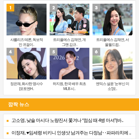
샤를리즈 테론, 독보적
트리플에스 김채연, 개
트리플에스 김채연, 서
인 귀걸이..
그맨 김규..
울월드컵..
정은채, 화사한 명사수
하지원, 한국 배우 최초
엔믹스 설윤 ‘눈부신 미
[포토엔H..
MLB 시..
소’[포..
깜짝 뉴스
고소영, 낮술 마시다 노량진서 쫓겨나 “점심 때 4병 마셔”(바..
이정재, ♥임세령 비키니 인생샷 남겨주는 다정남‥파파라치에 ..