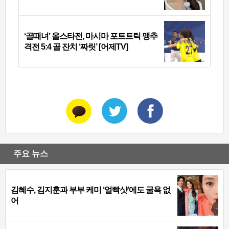
‘골때녀’ 올스타전, 마시마 포트트릭 맹추
격전 5:4 골 잔치 ‘짜릿’ [어제TV]
주요 뉴스
김혜수, 김지훈과 부부 케미 ‘얼빡샷’에도 굴욕 없
어