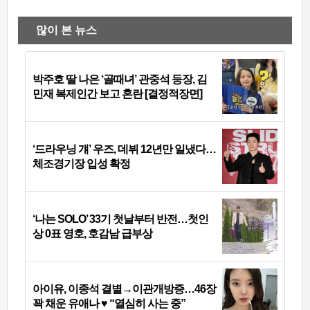
많이 본 뉴스
박주호 딸 나은 ‘골때녀’ 관중석 등장, 김
민재 복제인간 보고 혼란 [결정적장면]
‘드라우닝 걔’ 우즈, 데뷔 12년만 일냈다…
체조경기장 입성 확정
‘나는 SOLO’ 33기 첫날부터 반전…첫인
상 0표 영호, 호감남 급부상
아이유, 이종석 결별→이관개방증…46장
꽉 채운 유애나 ♥ “열심히 사는 중”