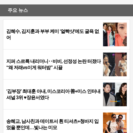
주요 뉴스
김혜수, 김지훈과 부부 케미 ‘얼빡샷’에도 굴욕 없
어
지퍼 스르륵 내리더니‥비비, 선정성 논란 터졌다
“왜 저래vs이게 워터밤” 시끌
‘김부장’ 최대훈 아내, 미스코리아 善+미스 인터내
셔널 3위 ♥장윤서였다
송혜교, 남사친과 데이트서 흰 티셔츠+청바지 입
었을 뿐인데…빛나는 미모