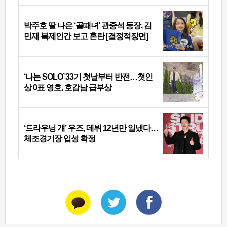
박주호 딸 나은 ‘골때녀’ 관중석 등장, 김
민재 복제인간 보고 혼란 [결정적장면]
‘나는 SOLO’ 33기 첫날부터 반전…첫인
상 0표 영호, 호감남 급부상
‘드라우닝 걔’ 우즈, 데뷔 12년만 일냈다…
체조경기장 입성 확정