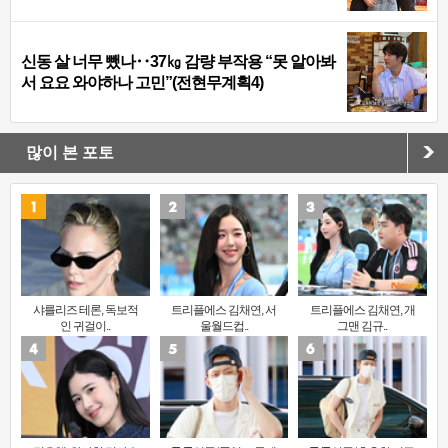
신동 살 너무 뺐나‥37㎏ 감량 부작용 “못 알아봐
서 요요 와야하나 고민”(전현무계획4)
많이 본 포토
샤를리즈 테론, 독보적
트리플에스 김채연, 서
트리플에스 김채연, 개
인 귀걸이..
울월드컵..
그맨 김규..