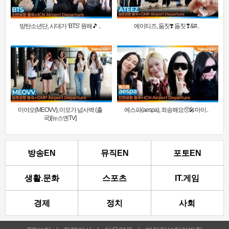
방탄소년단, 시대가 ‘BTS’ 원해🎵 ..
에이티즈, 둠칫❣️ 둠칫❣&#..
미야오(MEOVV), 미모가 넘사벽 (출
에스파(aespa), 죄송해요🥺🎤마이..
국)[뉴스엔TV]
방송EN
뮤직EN
포토EN
생활.문화
스포츠
IT.게임
경제
정치
사회