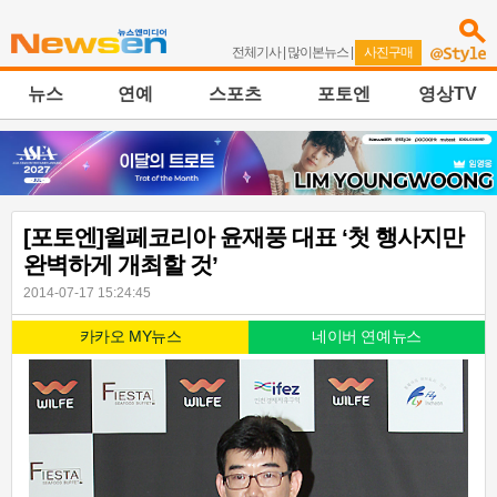
전체기사
|
많이본뉴스
|
사진구매
뉴스
연예
스포츠
포토엔
영상TV
[포토엔]윌페코리아 윤재풍 대표 ‘첫 행사지만
완벽하게 개최할 것’
2014-07-17 15:24:45
카카오 MY뉴스
네이버 연예뉴스