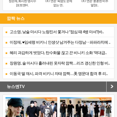
정은채, 화사한 명사수
TXT 연준 ‘폭염도 문제
TXT 연준 ‘훈훈한 비주
[포토엔H..
없는 연..
얼’[포..
깜짝 뉴스
고소영, 낮술 마시다 노량진서 쫓겨나 “점심 때 4병 마셔”(바..
이정재, ♥임세령 비키니 인생샷 남겨주는 다정남‥파파라치에 ..
혜리 과감하게 벗었다, 탄수화물 끊고 끈 비니키 소화 ‘역대급..
장원영, 술 마시다 흘러내린 옷자락 깜짝…리즈 갱신한 인형 비..
이동국 딸 재시, 파격 비키니 자태 깜짝…美 명문대 합격 후 리..
뉴스엔TV