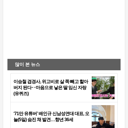
많이 본 뉴스
이승철 겹경사, 위고비로 살 쪽 빼고 할아
버지 된다‥마음으로 낳은 딸 임신 자랑
(유퀴즈)
‘71만 유튜버’ 배인규 신남성연대 대표, 오
늘(5일) 숨진 채 발견…향년 36세