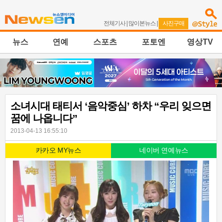
전체기사
|
많이본뉴스
|
사진구매
뉴스
연예
스포츠
포토엔
영상TV
소녀시대 태티서 ‘음악중심’ 하차 “우리 잊으면
꿈에 나옵니다”
2013-04-13 16:55:10
카카오 MY뉴스
네이버 연예뉴스