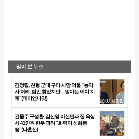
많이 본 뉴스
김정렬, 친형 군대 구타 사망 억울 “농약
사 처리, 범인 찾았지만…엄마는 이미 치
매”(데이앤나잇)
건물주 구성환, 김신영 이선민과 집 옥상
서 41만원 한우 파티 “화력이 성화봉
송”(나혼산)