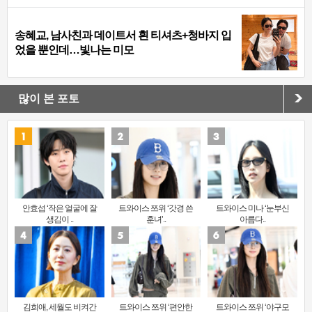
송혜교, 남사친과 데이트서 흰 티셔츠+청바지 입
었을 뿐인데…빛나는 미모
많이 본 포토
안효섭 ‘작은 얼굴에 잘
트와이스 쯔위 ‘갓경 쓴
트와이스 미나 ‘눈부신
생김이 ..
훈녀’..
아름다..
김희애, 세월도 비켜간
트와이스 쯔위 ‘편안한
트와이스 쯔위 ‘야구모