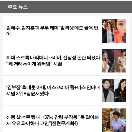
주요 뉴스
김혜수, 김지훈과 부부 케미 ‘얼빡샷’에도 굴욕 없
어
지퍼 스르륵 내리더니‥비비, 선정성 논란 터졌다
“왜 저래vs이게 워터밤” 시끌
‘김부장’ 최대훈 아내, 미스코리아 善+미스 인터내
셔널 3위 ♥장윤서였다
신동 살 너무 뺐나‥37㎏ 감량 부작용 “못 알아봐
서 요요 와야하나 고민”(전현무계획4)