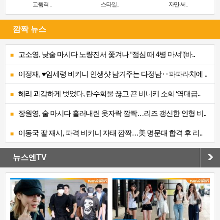
고품격 ..
스타일..
자만 써..
깜짝 뉴스
고소영, 낮술 마시다 노량진서 쫓겨나 “점심 때 4병 마셔”(바..
이정재, ♥임세령 비키니 인생샷 남겨주는 다정남‥파파라치에 ..
혜리 과감하게 벗었다, 탄수화물 끊고 끈 비니키 소화 ‘역대급..
장원영, 술 마시다 흘러내린 옷자락 깜짝…리즈 갱신한 인형 비..
이동국 딸 재시, 파격 비키니 자태 깜짝…美 명문대 합격 후 리..
뉴스엔TV