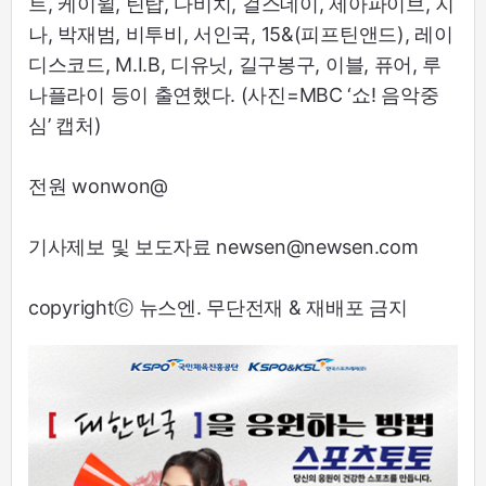
트, 케이윌, 틴탑, 다비치, 걸스데이, 제아파이브, 지
나, 박재범, 비투비, 서인국, 15&(피프틴앤드), 레이
디스코드, M.I.B, 디유닛, 길구봉구, 이블, 퓨어, 루
나플라이 등이 출연했다. (사진=MBC ‘쇼! 음악중
심’ 캡처)
전원 wonwon@
기사제보 및 보도자료 newsen@newsen.com
copyrightⓒ 뉴스엔. 무단전재 & 재배포 금지