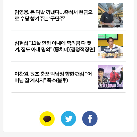
임영웅, 돈 다발 꺼냈다…즉석서 현금으
로 수당 챙겨주는 ‘구단주’
심현섭 “11살 연하 아내에 축의금 다 뺏
겨, 집도 아내 명의” (동치미)[결정적장면]
이찬원, 원조 춤꾼 박남정 향한 팬심 “어
머님 잘 계시지” 폭소(불후)