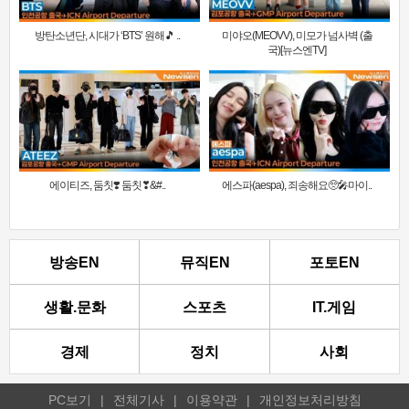
방탄소년단, 시대가 ‘BTS’ 원해🎵 ..
미야오(MEOVV), 미모가 넘사벽 (출
국)[뉴스엔TV]
에이티즈, 둠칫❣️ 둠칫❣&#..
에스파(aespa), 죄송해요🥺🎤마이..
방송EN
뮤직EN
포토EN
생활.문화
스포츠
IT.게임
경제
정치
사회
PC보기
|
전체기사
|
이용약관
|
개인정보처리방침