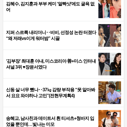
김혜수, 김지훈과 부부 케미 ‘얼빡샷’에도 굴욕 없
어
지퍼 스르륵 내리더니‥비비, 선정성 논란 터졌다
“왜 저래vs이게 워터밤” 시끌
‘김부장’ 최대훈 아내, 미스코리아 善+미스 인터내
셔널 3위 ♥장윤서였다
신동 살 너무 뺐나‥37㎏ 감량 부작용 “못 알아봐
서 요요 와야하나 고민”(전현무계획4)
송혜교, 남사친과 데이트서 흰 티셔츠+청바지 입
었을 뿐인데…빛나는 미모