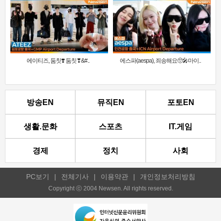
에이티즈, 둠칫❣️ 둠칫❣&#..
에스파(aespa), 죄송해요🥺🎤마이..
방송EN
뮤직EN
포토EN
생활.문화
스포츠
IT.게임
경제
정치
사회
PC보기
|
전체기사
|
이용약관
|
개인정보처리방침
Copyright ⓒ 2004 Newsen. All rights reserved.