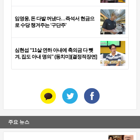
임영웅, 돈 다발 꺼냈다…즉석서 현금으
로 수당 챙겨주는 ‘구단주’
심현섭 “11살 연하 아내에 축의금 다 뺏
겨, 집도 아내 명의” (동치미)[결정적장면]
주요 뉴스