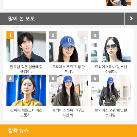
많이 본 포토
안효섭 ‘작은 얼굴에 잘
트와이스 쯔위 ‘갓경 쓴
트와이스 미나 ‘눈부신
생김이 ..
훈녀’..
아름다..
김희애, 세월도 비켜간
트와이스 쯔위 ‘야구모
트와이스 쯔위 ‘편안한
고품격 ..
자만 써..
스타일..
깜짝 뉴스