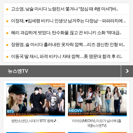
고소영, 낮술 마시다 노량진서 쫓겨나 “점심 때 4병 마셔”(바..
이정재, ♥임세령 비키니 인생샷 남겨주는 다정남‥파파라치에 ..
혜리 과감하게 벗었다, 탄수화물 끊고 끈 비니키 소화 ‘역대급..
장원영, 술 마시다 흘러내린 옷자락 깜짝…리즈 갱신한 인형 비..
이동국 딸 재시, 파격 비키니 자태 깜짝…美 명문대 합격 후 리..
뉴스엔TV
방탄소년단, 시대가 ‘BTS’ 원해🎵 ..
미야오(MEOVV), 미모가 넘사벽 (출
국)[뉴스엔TV]