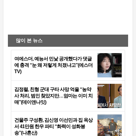
많이 본 뉴스
여에스더, 예능서 민낯 공개했다가 댓글
에 충격 “눈 왜 저렇게 처졌냐고”(에스더
TV)
김정렬, 친형 군대 구타 사망 억울 “농약
사 처리, 범인 찾았지만…엄마는 이미 치
매”(데이앤나잇)
건물주 구성환, 김신영 이선민과 집 옥상
서 41만원 한우 파티 “화력이 성화봉
송”(나혼산)