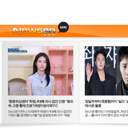
‘중증외상센터’ 하영, 4대째 의사 집안 인증 “증조
정일우부터 채종협까지 ‘일드’ 
부, 고종 황제 진료”(옥문아)[어제TV]
매서운 돌풍
[뉴스엔 이하나 기자]배우 하영이 4대째 의사 집안인
[뉴스엔 황지민 기자]정일우, 20년 
가정사를 공개했다. 8월 7일 방송된 KBS 2TV ‘옥탑
공…'횹사마' 이어 현지 판도 바꾼 K-
방...