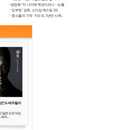
엄정화 “이 나이에 액션이라니‥눈물 ..
‘김부장’ 감독, 소지섭 캐스팅 2번 ..
‘중소돌의 기적’ 키오프, 3년만 사옥..
삼킨 K-배우들의
만 일본 도전 대성
배우...