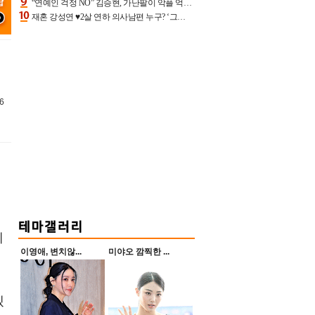
“연예인 걱정 NO” 김승현, 가난팔이 악플 억울할만‥아내+딸과 日 여행
재혼 강성연 ♥2살 연하 의사남편 누구? ‘그알’ 자문의에 훈남 비주얼 초엘리트 스펙 [종합]
6
에
이영애, 변치않...
미야오 깜찍한 ...
겠