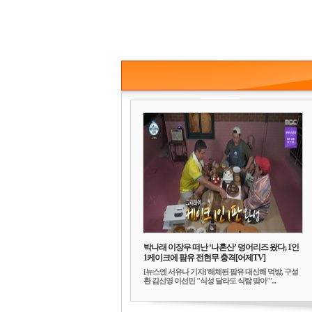
박나래 이장우 떠난 ‘나혼산’ 덩어리즈 왔다, 1인
1케이크에 팜유 전현무 충격[어제TV]
[뉴스엔 서유나 기자]'해체된 팜유 대신해 먹방, 구성
환 김신영 이선민 "식성 달라도 식탐 맞아"'...