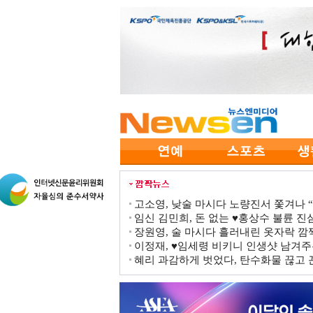
고소영, 낮술 마시다 노량진서 쫓겨나 “점
임신 김민희, 돈 없는 ♥홍상수 불륜 진심
장원영, 술 마시다 흘러내린 옷자락 
이정재, ♥임세령 비키니 인생샷 남겨주
혜리 과감하게 벗었다, 탄수화물 끊고 끈