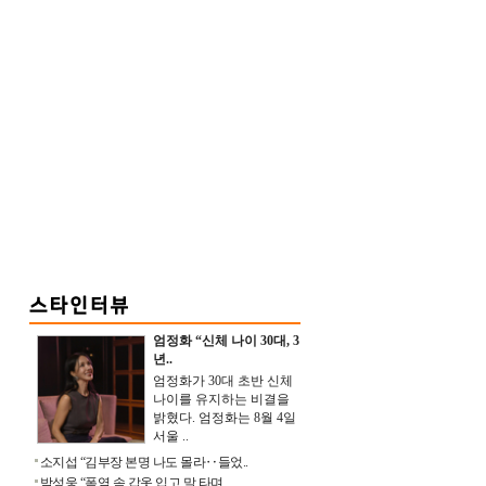
엄정화 “신체 나이 30대, 3
년..
엄정화가 30대 초반 신체
나이를 유지하는 비결을
밝혔다. 엄정화는 8월 4일
서울 ..
소지섭 “김부장 본명 나도 몰라‥들었..
박성웅 “폭염 속 갑옷 입고 말 타며 ..