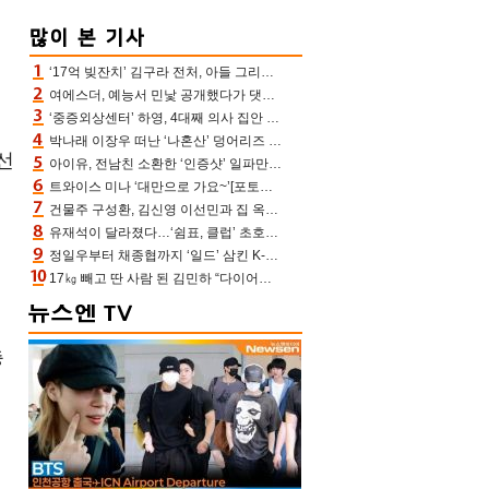
‘17억 빚잔치’ 김구라 전처, 아들 그리는 “나 뿐인데” 친엄마 챙기는 효심 눈길
여에스더, 예능서 민낯 공개했다가 댓글에 충격 “눈 왜 저렇게 처졌냐고”(에스더TV)
‘중증외상센터’ 하영, 4대째 의사 집안 인증 “증조부, 고종 황제 진료”(옥문아)[어제TV]
박나래 이장우 떠난 ‘나혼산’ 덩어리즈 왔다, 1인 1케이크에 팜유 전현무 충격[어제TV]
선
아이유, 전남친 소환한 ‘인증샷’ 일파만파 속…남사친 변우석 선물도 남겼나 ‘훈훈’
트와이스 미나 ‘대만으로 가요~’[포토엔HD]
건물주 구성환, 김신영 이선민과 집 옥상서 41만원 한우 파티 “화력이 성화봉송”(나혼산)
유재석이 달라졌다…‘쉼표, 클럽’ 초호화 코스에 주우재도 감탄 (놀면 뭐하니?)
정일우부터 채종협까지 ‘일드’ 삼킨 K-배우들의 매서운 돌풍
17㎏ 빼고 딴 사람 된 김민하 “다이어트 화제돼 깜짝, 이럴 일인가”(전현무계획4)[어제TV]
총