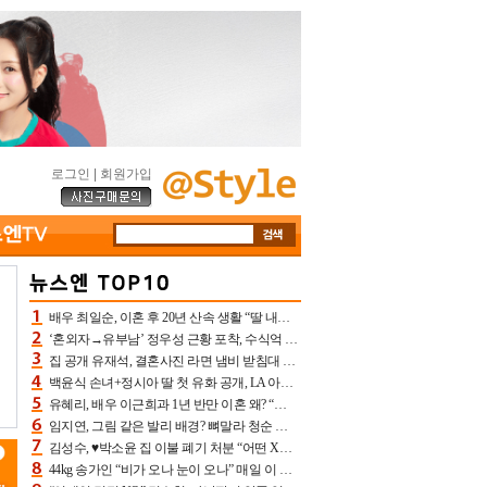
로그인
|
회원가입
배우 최일순, 이혼 후 20년 산속 생활 “딸 내가 버렸다고 원망‥맘 아파”(특종)[어제TV]
‘혼외자→유부남’ 정우성 근황 포착, 수식억 해킹 피해 후배 만났다 “존경하는”
집 공개 유재석, 결혼사진 라면 냄비 받침대 되고 분노‥가족사진도 피해(놀뭐)[어제TV]
백윤식 손녀+정시아 딸 첫 유화 공개, LA 아트쇼→서울국제조각페스타 작가다운 수준급 실력
유혜리, 배우 이근희과 1년 반만 이혼 왜? “식칼 꽂고 의자 던져” 충격 폭로(특종)[어제TV]
임지연, 그림 같은 발리 배경? 뼈말라 청순 비키니 핏에 상대 안 되네
김성수, ♥박소윤 집 이불 폐기 처분 “어떤 X이랑 썼을지 몰라” 질투(신랑수업2)[어제TV]
44kg 송가인 “비가 오나 눈이 오나” 매일 이 운동, 허벅지 근육량 상승+체지방 감소