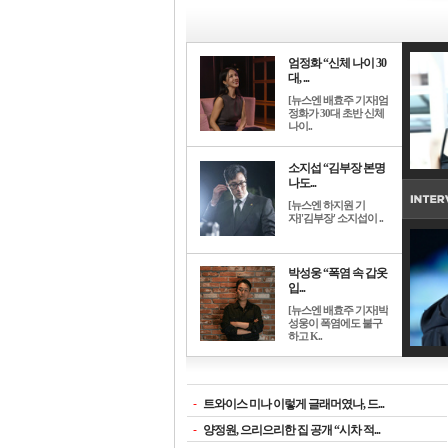
엄정화 “신체 나이 30
대, ...
[뉴스엔 배효주 기자]엄
정화가 30대 초반 신체
나이..
소지섭 “김부장 본명
나도...
[뉴스엔 하지원 기
자]'김부장' 소지섭이 ..
박성웅 “폭염 속 갑옷
입...
[뉴스엔 배효주 기자]박
성웅이 폭염에도 불구
하고 K..
-
트와이스 미나 이렇게 글래머였나, 드...
-
양정원, 으리으리한 집 공개 “시차 적...