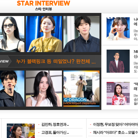
나
에 
[
우 
아, .
M
산서
[
자
도 
“매
래 
[
송
들이
-
김민하, 정호연과 ...
-
이정현, 무보정 맞아? 어마어마한
-
고경표, 돌아가신 ...
-
채시라 “아프다” 호소→모델 이소