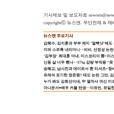
기사제보 및 보도자료 newsen@news
copyrightⓒ 뉴스엔. 무단전재 & 
김혜수, 김지훈과 부부 케미 ‘얼빡샷’에도
지퍼 스르륵 내리더니‥비비, 선정성 논란 터
‘김부장’ 최대훈 아내, 미스코리아 善+미
신동 살 너무 뺐나‥37㎏ 감량 부작용 “못
송혜교, 남사친과 데이트서 흰 티셔츠+청
유재석 포기한 정준원? 태도 논란 그만, 김현
누가 봐도 김희선이네, 中 열차서 여신 미
아나운서♥배우 커플 탄생‥이유빈, 유일한 최