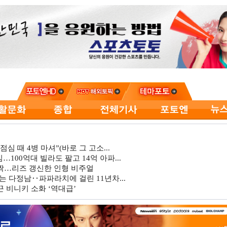
심 때 4병 마셔”(바로 그 고소...
…100억대 빌라도 팔고 14억 아파...
깜짝…리즈 갱신한 인형 비주얼
는 다정남‥파파라치에 걸린 11년차...
 비니키 소화 ‘역대급’