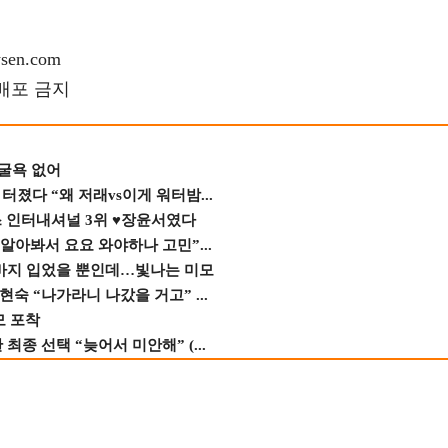
en.com
재배포 금지
 굴욕 없어
졌다 “왜 저래vs이게 워터밤...
스 인터내셔널 3위 ♥장윤서였다
 알아봐서 요요 와야하나 고민”...
바지 입었을 뿐인데…빛나는 미모
숙 “나가라니 나갔을 거고” ...
모 포착
종 선택 “늦어서 미안해” (...