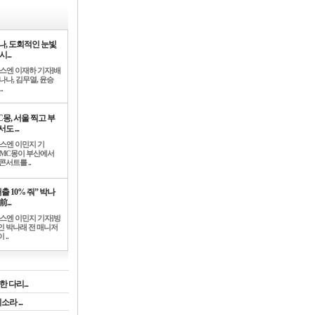
나, 도회적인 눈빛
시...
뉴스엔 이재하 기자]배
나나, 김무열, 윤승
.
C몽, 서울 찍고 부
도 ...
뉴스엔 이민지 기
]MC몽이 부산에서
콘서트를 ..
출 10% 줘” 박나
前...
뉴스엔 이민지 기자]방
인 박나래 전 매니저
 ..
 다리...
라 ...