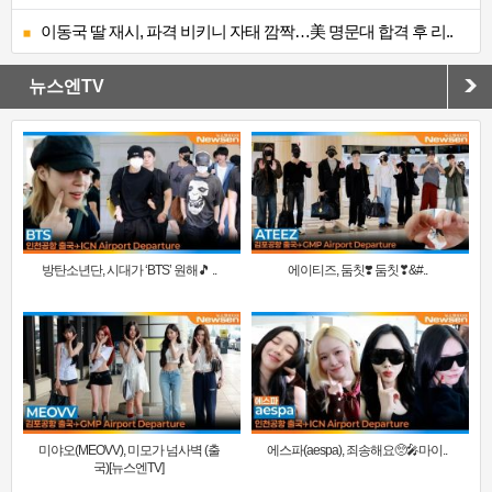
이동국 딸 재시, 파격 비키니 자태 깜짝…美 명문대 합격 후 리..
뉴스엔TV
방탄소년단, 시대가 ‘BTS’ 원해🎵 ..
에이티즈, 둠칫❣️ 둠칫❣&#..
미야오(MEOVV), 미모가 넘사벽 (출
에스파(aespa), 죄송해요🥺🎤마이..
국)[뉴스엔TV]