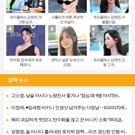
트리플에스 김채연, 개
샤를리즈 테론, 독보적
트리플에스 김채연, 서
그맨 김규..
인 귀걸이..
울월드컵..
하지원, 한국 배우 최초
엔믹스 설윤 ‘눈부신 미
트리플에스 김채연, 인
MLB 시..
소’[포..
형 그 자..
깜짝 뉴스
고소영, 낮술 마시다 노량진서 쫓겨나 “점심 때 4병 마셔”(바..
이정재, ♥임세령 비키니 인생샷 남겨주는 다정남‥파파라치에 ..
혜리 과감하게 벗었다, 탄수화물 끊고 끈 비니키 소화 ‘역대급..
장원영, 술 마시다 흘러내린 옷자락 깜짝…리즈 갱신한 인형 비..