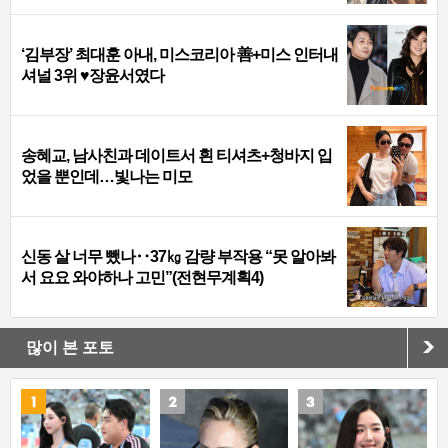
‘김부장’ 최대훈 아내, 미스코리아 善+미스 인터내
셔널 3위 ♥장윤서였다
송혜교, 남사친과 데이트서 흰 티셔츠+청바지 입
었을 뿐인데…빛나는 미모
신동 살 너무 뺐나‥37㎏ 감량 부작용 “못 알아봐
서 요요 와야하나 고민”(전현무계획4)
많이 본 포토