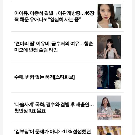
아이유, 이종석 결별→이관개방증…46장
꽉 채운 유애나 ♥ “열심히 사는 중”
‘견미리 딸’ 이유비, 금수저의 여유…청순
미모에 반전 슬림 라인
수애, 변함 없는 품격[스타화보]
‘나솔사계’ 국화, 경수와 결별 후 재출연…
첫인상 3표 몰표
‘김부장’이 문제가 아냐‥11% 섭섭했던