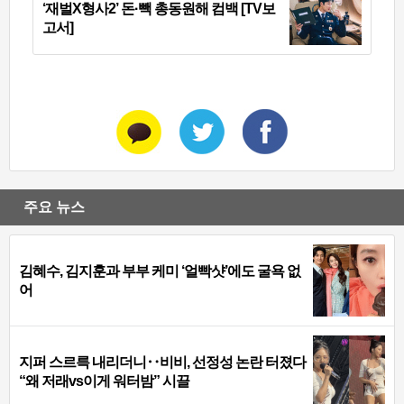
‘재벌X형사2’ 돈·빽 총동원해 컴백 [TV보
고서]
주요 뉴스
김혜수, 김지훈과 부부 케미 ‘얼빡샷’에도 굴욕 없
어
지퍼 스르륵 내리더니‥비비, 선정성 논란 터졌다
“왜 저래vs이게 워터밤” 시끌