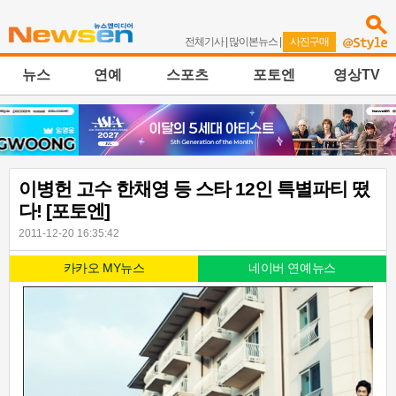
전체기사
|
많이본뉴스
|
사진구매
뉴스
연예
스포츠
포토엔
영상TV
이병헌 고수 한채영 등 스타 12인 특별파티 떴
다! [포토엔]
2011-12-20 16:35:42
카카오 MY뉴스
네이버 연예뉴스