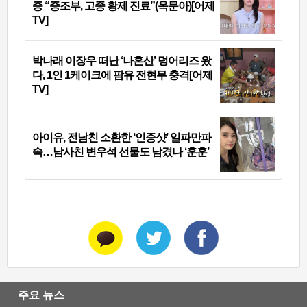
증 “증조부, 고종 황제 진료”(옥문아)[어제
TV]
박나래 이장우 떠난 ‘나혼산’ 덩어리즈 왔
다, 1인 1케이크에 팜유 전현무 충격[어제
TV]
아이유, 전남친 소환한 ‘인증샷’ 일파만파
속…남사친 변우석 선물도 남겼나 ‘훈훈’
주요 뉴스