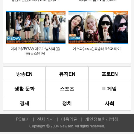
미야오(MEOVV), 미모가 넘사벽 (출
에스파(aespa), 죄송해요🥺🎤마이..
국)[뉴스엔TV]
방송EN
뮤직EN
포토EN
생활.문화
스포츠
IT.게임
경제
정치
사회
PC보기
|
전체기사
|
이용약관
|
개인정보처리방침
Copyright ⓒ 2004 Newsen. All rights reserved.