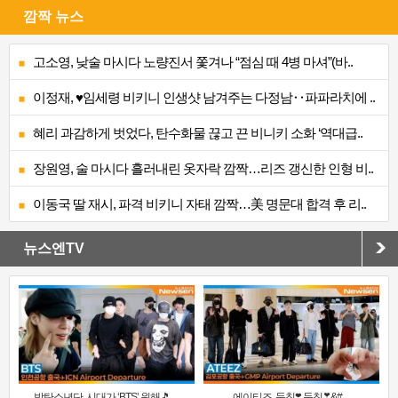
깜짝 뉴스
고소영, 낮술 마시다 노량진서 쫓겨나 “점심 때 4병 마셔”(바..
이정재, ♥임세령 비키니 인생샷 남겨주는 다정남‥파파라치에 ..
혜리 과감하게 벗었다, 탄수화물 끊고 끈 비니키 소화 ‘역대급..
장원영, 술 마시다 흘러내린 옷자락 깜짝…리즈 갱신한 인형 비..
이동국 딸 재시, 파격 비키니 자태 깜짝…美 명문대 합격 후 리..
뉴스엔TV
방탄소년단, 시대가 ‘BTS’ 원해🎵 ..
에이티즈, 둠칫❣️ 둠칫❣&#..