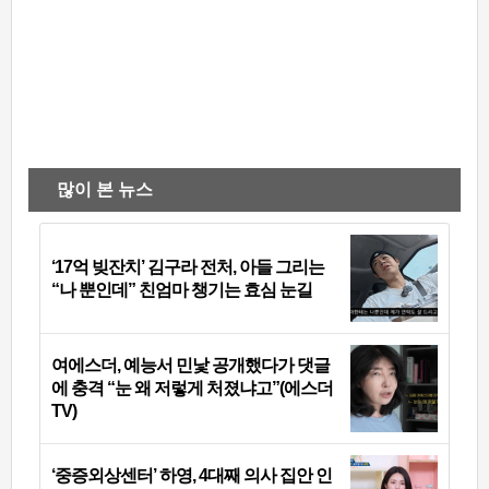
많이 본 뉴스
‘17억 빚잔치’ 김구라 전처, 아들 그리는
“나 뿐인데” 친엄마 챙기는 효심 눈길
여에스더, 예능서 민낯 공개했다가 댓글
에 충격 “눈 왜 저렇게 처졌냐고”(에스더
TV)
‘중증외상센터’ 하영, 4대째 의사 집안 인