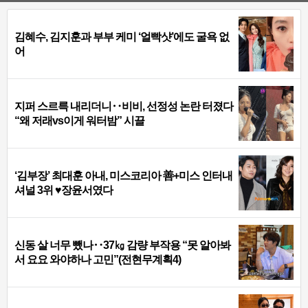
김혜수, 김지훈과 부부 케미 ‘얼빡샷’에도 굴욕 없
어
지퍼 스르륵 내리더니‥비비, 선정성 논란 터졌다
“왜 저래vs이게 워터밤” 시끌
‘김부장’ 최대훈 아내, 미스코리아 善+미스 인터내
셔널 3위 ♥장윤서였다
신동 살 너무 뺐나‥37㎏ 감량 부작용 “못 알아봐
서 요요 와야하나 고민”(전현무계획4)