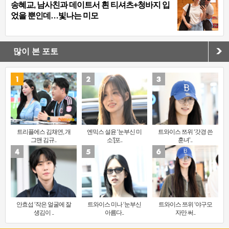
송혜교, 남사친과 데이트서 흰 티셔츠+청바지 입
었을 뿐인데…빛나는 미모
많이 본 포토
트리플에스 김채연, 개
엔믹스 설윤 ‘눈부신 미
트와이스 쯔위 ‘갓경 쓴
그맨 김규..
소’[포..
훈녀’..
안효섭 ‘작은 얼굴에 잘
트와이스 미나 ‘눈부신
트와이스 쯔위 ‘야구모
생김이 ..
아름다..
자만 써..