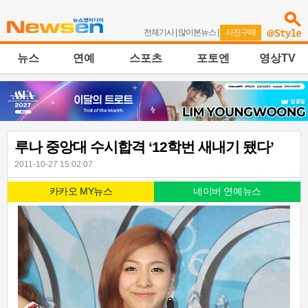
전체기사
|
많이본뉴스
|
사진구매
뉴스
연예
스포츠
포토엔
영상TV
루나 중앙대 수시합격 ‘12학번 새내기 됐다’
2011-10-27 15:02:07
카카오 MY뉴스
네이버 연예뉴스