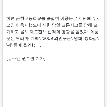
한편 금천고등학교를 졸업한 이풍운은 지난해 수시
모집에 응시했으나 시험 당일 교통사고를 당해 포
기하고 올해 재도전해 합격의 영광을 얻었다. 이풍
운은 드라마 '계백', '2009 외인구단', 영화 '쌍화점',
'귀' 등에 출연했다.
[뉴스엔 권수빈 기자]