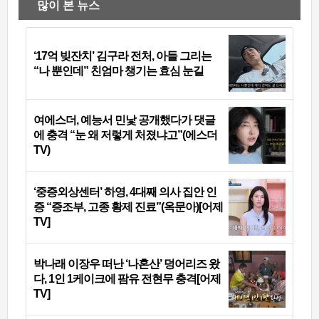
많이 본 뉴스
‘17억 빚잔치’ 김구라 전처, 아들 그리는
“나 뿐인데” 친엄마 챙기는 효심 눈길
여에스더, 예능서 민낯 공개했다가 댓글
에 충격 “눈 왜 저렇게 처졌냐고”(에스더
TV)
‘중증외상센터’ 하영, 4대째 의사 집안 인
증 “증조부, 고종 황제 진료”(옥문아)[어제
TV]
박나래 이장우 떠난 ‘나혼산’ 덩어리즈 왔
다, 1인 1케이크에 팜유 전현무 충격[어제
TV]