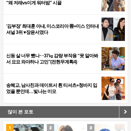
“왜 저래vs이게 워터밤” 시끌
‘김부장’ 최대훈 아내, 미스코리아 善+미스 인터내
셔널 3위 ♥장윤서였다
신동 살 너무 뺐나‥37㎏ 감량 부작용 “못 알아봐
서 요요 와야하나 고민”(전현무계획4)
송혜교, 남사친과 데이트서 흰 티셔츠+청바지 입
었을 뿐인데…빛나는 미모
많이 본 포토