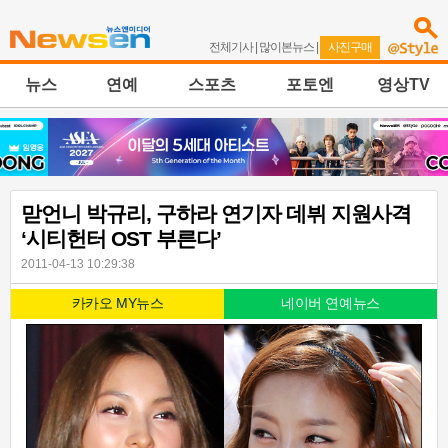
전체기사
|
많이본뉴스
|
사진구매
뉴스
연예
스포츠
포토엔
영상TV
맏언니 박규리, 구하라 연기자 데뷔 지원사격
‘시티헌터 OST 부른다’
2011-04-13 10:29:38
카카오 MY뉴스
네이버 연예뉴스