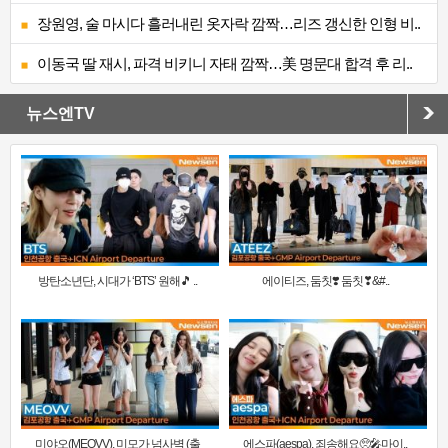
장원영, 술 마시다 흘러내린 옷자락 깜짝…리즈 갱신한 인형 비..
이동국 딸 재시, 파격 비키니 자태 깜짝…美 명문대 합격 후 리..
뉴스엔TV
방탄소년단, 시대가 ‘BTS’ 원해🎵 ..
에이티즈, 둠칫❣️ 둠칫❣&#..
미야오(MEOVV), 미모가 넘사벽 (출
에스파(aespa), 죄송해요🥺🎤마이..