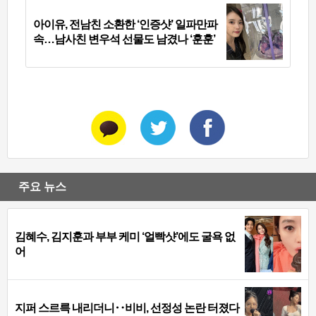
아이유, 전남친 소환한 ‘인증샷’ 일파만파
속…남사친 변우석 선물도 남겼나 ‘훈훈’
주요 뉴스
김혜수, 김지훈과 부부 케미 ‘얼빡샷’에도 굴욕 없
어
지퍼 스르륵 내리더니‥비비, 선정성 논란 터졌다