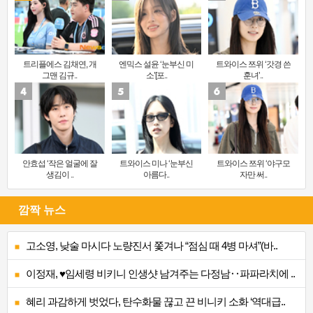
트리플에스 김채연, 개
엔믹스 설윤 ‘눈부신 미
트와이스 쯔위 ‘갓경 쓴
그맨 김규..
소’[포..
훈녀’..
안효섭 ‘작은 얼굴에 잘
트와이스 미나 ‘눈부신
트와이스 쯔위 ‘야구모
생김이 ..
아름다..
자만 써..
깜짝 뉴스
고소영, 낮술 마시다 노량진서 쫓겨나 “점심 때 4병 마셔”(바..
이정재, ♥임세령 비키니 인생샷 남겨주는 다정남‥파파라치에 ..
혜리 과감하게 벗었다, 탄수화물 끊고 끈 비니키 소화 ‘역대급..