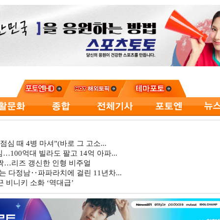
심 때 4병 마셔”(바로 그 고소...
…100억대 빌라도 팔고 14억 아파...
깜짝…리즈 갱신한 인형 비주얼
는 다정남‥파파라치에 걸린 11년차...
 비니키 소화 ‘역대급’