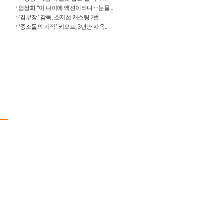
엄정화 “이 나이에 액션이라니‥눈물 ..
‘김부장’ 감독, 소지섭 캐스팅 2번 ..
‘중소돌의 기적’ 키오프, 3년만 사옥..