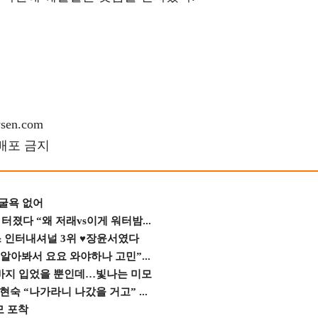
en.com
재배포 금지
 굴욕 없어
졌다 “왜 저래vs이게 워터밤...
스 인터내셔널 3위 ♥장윤서였다
 알아봐서 요요 와야하나 고민”...
바지 입었을 뿐인데…빛나는 미모
숙 “나가라니 나갔을 거고” ...
모 포착