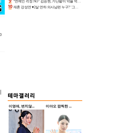
“연예인 걱정 NO” 김승현, 가난팔이 악플 억울할만‥아내+딸과 日 여행
재혼 강성연 ♥2살 연하 의사남편 누구? ‘그알’ 자문의에 훈남 비주얼 초엘리트 스펙 [종합]
40
티
이영애, 변치않...
미야오 깜찍한 ...