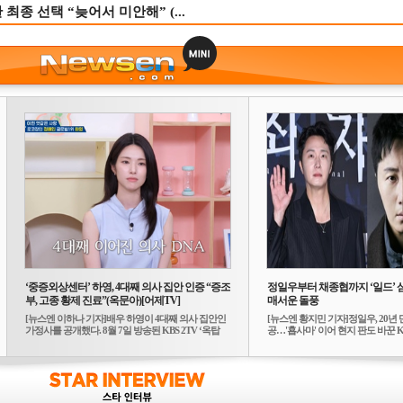
종 선택 “늦어서 미안해” (...
‘중증외상센터’ 하영, 4대째 의사 집안 인증 “증조
정일우부터 채종협까지 ‘일드’ 
부, 고종 황제 진료”(옥문아)[어제TV]
매서운 돌풍
[뉴스엔 이하나 기자]배우 하영이 4대째 의사 집안인
[뉴스엔 황지민 기자]정일우, 20년 
가정사를 공개했다. 8월 7일 방송된 KBS 2TV ‘옥탑
공…'횹사마' 이어 현지 판도 바꾼 K-
방...