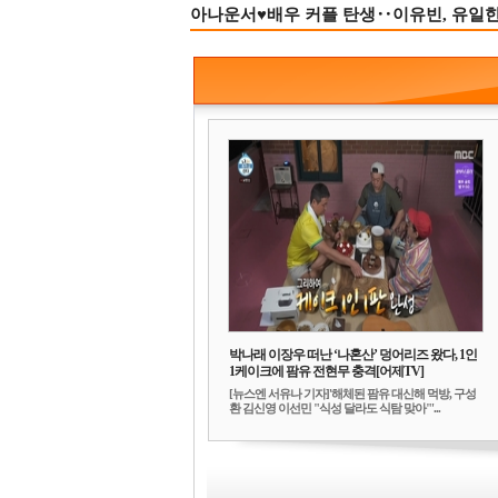
아나운서♥배우 커플 탄생‥이유빈, 유일한 최
박나래 이장우 떠난 ‘나혼산’ 덩어리즈 왔다, 1인
1케이크에 팜유 전현무 충격[어제TV]
[뉴스엔 서유나 기자]'해체된 팜유 대신해 먹방, 구성
환 김신영 이선민 "식성 달라도 식탐 맞아"'...