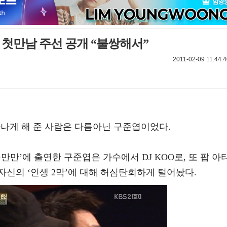
 첫만남 주선 공개 “불쌍해서”
2011-02-09 11:44:
 만나게 해 준 사람은 다름아닌 구준엽이었다.
여유만만’에 출연한 구준엽은 가수에서 DJ KOO로, 또 팝 아
신의 ‘인생 2막’에 대해 허심탄회하게 털어놨다.