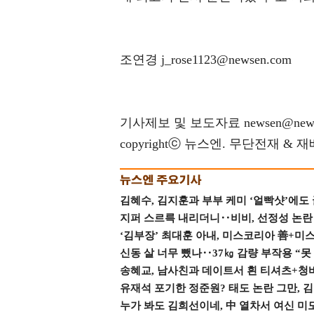
조연경 j_rose1123@newsen.com
기사제보 및 보도자료 newsen@news
copyrightⓒ 뉴스엔. 무단전재 & 
김혜수, 김지훈과 부부 케미 ‘얼빡샷’에도
지퍼 스르륵 내리더니‥비비, 선정성 논란 터
‘김부장’ 최대훈 아내, 미스코리아 善+미
신동 살 너무 뺐나‥37㎏ 감량 부작용 “못
송혜교, 남사친과 데이트서 흰 티셔츠+청
유재석 포기한 정준원? 태도 논란 그만, 김현
누가 봐도 김희선이네, 中 열차서 여신 미