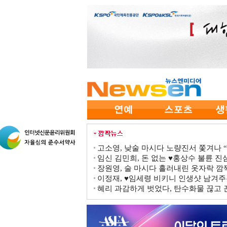
고소영, 낮술 마시다 노량진서 쫓겨나 “점
임신 김민희, 돈 없는 ♥홍상수 불륜 진심
장원영, 술 마시다 흘러내린 옷자락 
이정재, ♥임세령 비키니 인생샷 남겨주
혜리 과감하게 벗었다, 탄수화물 끊고 끈