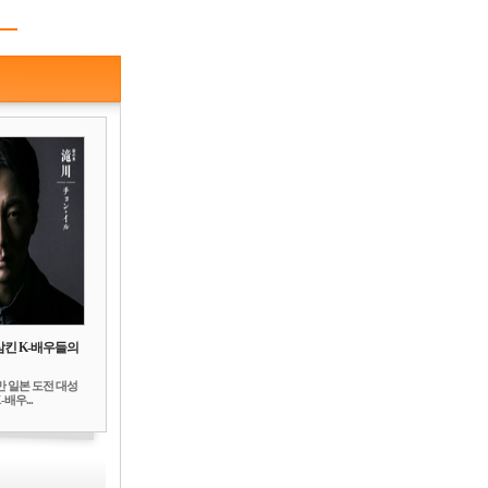
삼킨 K-배우들의
만 일본 도전 대성
배우...