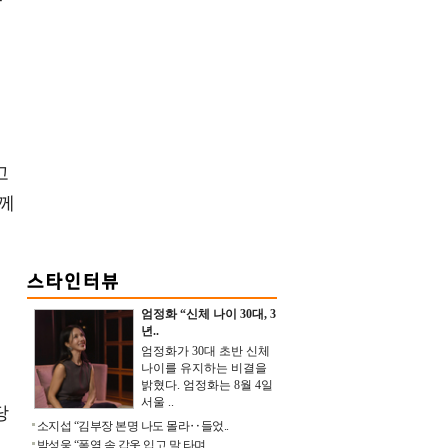
고
님께
엄정화 “신체 나이 30대, 3
니
년..
엄정화가 30대 초반 신체
나이를 유지하는 비결을
밝혔다. 엄정화는 8월 4일
서울 ..
당
소지섭 “김부장 본명 나도 몰라‥들었..
박성웅 “폭염 속 갑옷 입고 말 타며 ..