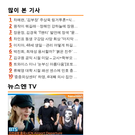
차예련, ‘김부장’ 주상욱 링거투혼+식스팩 비화 “옷 벗는데 아저씨는 안 된다고”(차장금)
원작이 뭐길래‥정해인 강하늘에 장원영까지 참여한 이 영화
장윤정, 김경욱 ‘T팬티’ 발언에 정색 “묻지 않았는데, 그것도 성희롱”(장공장)
차인표 동생 구강암 사망 회상 “마지막 순간 동생 손 잡아준 신애라, 두고두고 고마워” (신애라이프)
이지아, 48세 생일‥관리 어떻게 하길래 놀라운 동안 미모
박진희, 최재성 용서할까? ‘붉은 진주’ 오늘(7일) 결말 나온다
김규원 공익 시절 미담→교사+학부모 추가 미담 속출 “휠체어 탄 아이와 산책도”[종합]
트와이스 미나 ‘눈부신 아름다움’[포토엔HD]
류혜영 대학 시절 패션 센스에 민호 충격 “레몬색 레깅스에 다리 없는 줄”(나혼산)
‘중증외상센터’ 하영, 4대째 의사 집안 인증 “증조부, 고종 황제 진료”(옥문아)[어제TV]