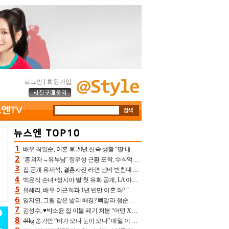
로그인
|
회원가입
배우 최일순, 이혼 후 20년 산속 생활 “딸 내가 버렸다고 원망‥맘 아파”(특종)[어제TV]
‘혼외자→유부남’ 정우성 근황 포착, 수식억 해킹 피해 후배 만났다 “존경하는”
집 공개 유재석, 결혼사진 라면 냄비 받침대 되고 분노‥가족사진도 피해(놀뭐)[어제TV]
백윤식 손녀+정시아 딸 첫 유화 공개, LA 아트쇼→서울국제조각페스타 작가다운 수준급 실력
유혜리, 배우 이근희과 1년 반만 이혼 왜? “식칼 꽂고 의자 던져” 충격 폭로(특종)[어제TV]
임지연, 그림 같은 발리 배경? 뼈말라 청순 비키니 핏에 상대 안 되네
김성수, ♥박소윤 집 이불 폐기 처분 “어떤 X이랑 썼을지 몰라” 질투(신랑수업2)[어제TV]
44kg 송가인 “비가 오나 눈이 오나” 매일 이 운동, 허벅지 근육량 상승+체지방 감소