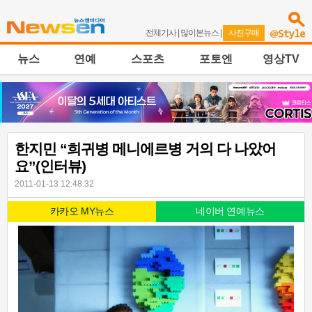
전체기사
|
많이본뉴스
|
사진구매
뉴스
연예
스포츠
포토엔
영상TV
한지민 “희귀병 메니에르병 거의 다 나았어
요”(인터뷰)
2011-01-13 12:48:32
카카오 MY뉴스
네이버 연예뉴스