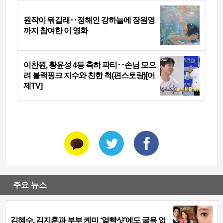
원작이 뭐길래‥정해인 강하늘에 장원영
까지 참여한 이 영화
이찬원, 황윤성 4등 축하 파티‥손님 모으
려 블랙핑크 지수와 친한 척(편스토랑)[어
제TV]
주요 뉴스
김혜수, 김지훈과 부부 케미 ‘얼빡샷’에도 굴욕 없