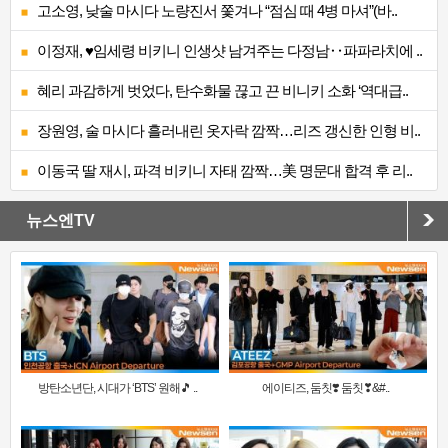
고소영, 낮술 마시다 노량진서 쫓겨나 “점심 때 4병 마셔”(바..
이정재, ♥임세령 비키니 인생샷 남겨주는 다정남‥파파라치에 ..
혜리 과감하게 벗었다, 탄수화물 끊고 끈 비니키 소화 ‘역대급..
장원영, 술 마시다 흘러내린 옷자락 깜짝…리즈 갱신한 인형 비..
이동국 딸 재시, 파격 비키니 자태 깜짝…美 명문대 합격 후 리..
뉴스엔TV
방탄소년단, 시대가 ‘BTS’ 원해🎵 ..
에이티즈, 둠칫❣️ 둠칫❣&#..