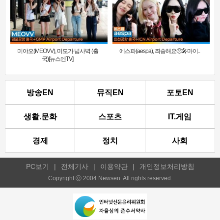
미야오(MEOVV), 미모가 넘사벽 (출
에스파(aespa), 죄송해요🥺🎤마이..
국)[뉴스엔TV]
방송EN
뮤직EN
포토EN
생활.문화
스포츠
IT.게임
경제
정치
사회
PC보기
|
전체기사
|
이용약관
|
개인정보처리방침
Copyright ⓒ 2004 Newsen. All rights reserved.