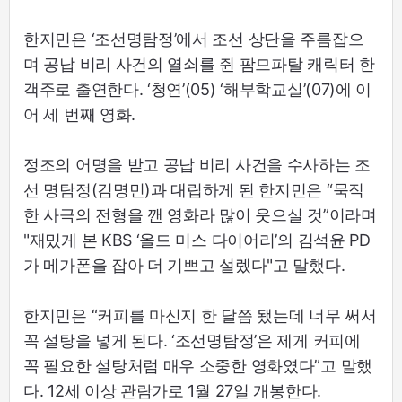
한지민은 ‘조선명탐정’에서 조선 상단을 주름잡으
며 공납 비리 사건의 열쇠를 쥔 팜므파탈 캐릭터 한
객주로 출연한다. ‘청연’(05) ‘해부학교실’(07)에 이
어 세 번째 영화.
정조의 어명을 받고 공납 비리 사건을 수사하는 조
선 명탐정(김명민)과 대립하게 된 한지민은 “묵직
한 사극의 전형을 깬 영화라 많이 웃으실 것”이라며
"재밌게 본 KBS ‘올드 미스 다이어리’의 김석윤 PD
가 메가폰을 잡아 더 기쁘고 설렜다"고 말했다.
한지민은 “커피를 마신지 한 달쯤 됐는데 너무 써서
꼭 설탕을 넣게 된다. ‘조선명탐정’은 제게 커피에
꼭 필요한 설탕처럼 매우 소중한 영화였다”고 말했
다. 12세 이상 관람가로 1월 27일 개봉한다.