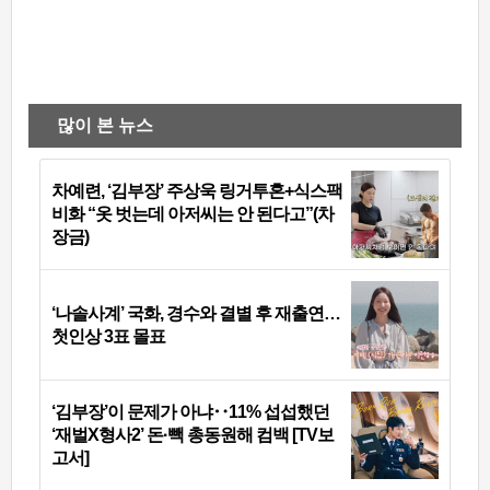
많이 본 뉴스
차예련, ‘김부장’ 주상욱 링거투혼+식스팩
비화 “옷 벗는데 아저씨는 안 된다고”(차
장금)
‘나솔사계’ 국화, 경수와 결별 후 재출연…
첫인상 3표 몰표
‘김부장’이 문제가 아냐‥11% 섭섭했던
‘재벌X형사2’ 돈·빽 총동원해 컴백 [TV보
고서]