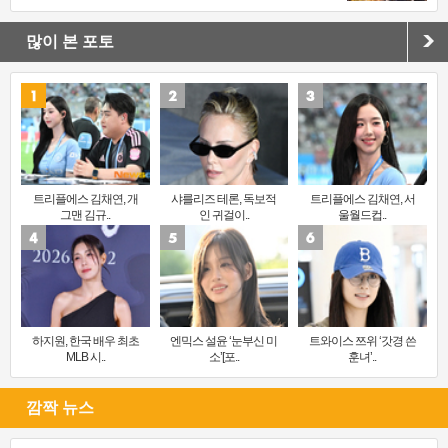
많이 본 포토
트리플에스 김채연, 개
샤를리즈 테론, 독보적
트리플에스 김채연, 서
그맨 김규..
인 귀걸이..
울월드컵..
하지원, 한국 배우 최초
엔믹스 설윤 ‘눈부신 미
트와이스 쯔위 ‘갓경 쓴
MLB 시..
소’[포..
훈녀’..
깜짝 뉴스