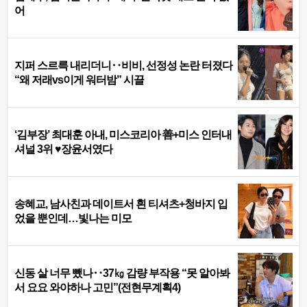
어
지퍼 스르륵 내리더니‥비비, 선정성 논란 터졌다
“왜 저래vs이게 워터밤” 시끌
‘김부장’ 최대훈 아내, 미스코리아 善+미스 인터내
셔널 3위 ♥장윤서였다
송혜교, 남사친과 데이트서 흰 티셔츠+청바지 입
었을 뿐인데…빛나는 미모
신동 살 너무 뺐나‥37㎏ 감량 부작용 “못 알아봐
서 요요 와야하나 고민”(전현무계획4)