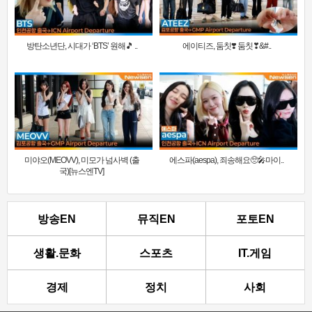
방탄소년단, 시대가 ‘BTS’ 원해🎵 ..
에이티즈, 둠칫❣️ 둠칫❣&#..
미야오(MEOVV), 미모가 넘사벽 (출
에스파(aespa), 죄송해요🥺🎤마이..
국)[뉴스엔TV]
방송EN
뮤직EN
포토EN
생활.문화
스포츠
IT.게임
경제
정치
사회