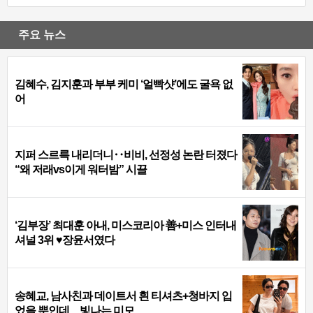
주요 뉴스
김혜수, 김지훈과 부부 케미 ‘얼빡샷’에도 굴욕 없
어
지퍼 스르륵 내리더니‥비비, 선정성 논란 터졌다
“왜 저래vs이게 워터밤” 시끌
‘김부장’ 최대훈 아내, 미스코리아 善+미스 인터내
셔널 3위 ♥장윤서였다
송혜교, 남사친과 데이트서 흰 티셔츠+청바지 입
었을 뿐인데…빛나는 미모