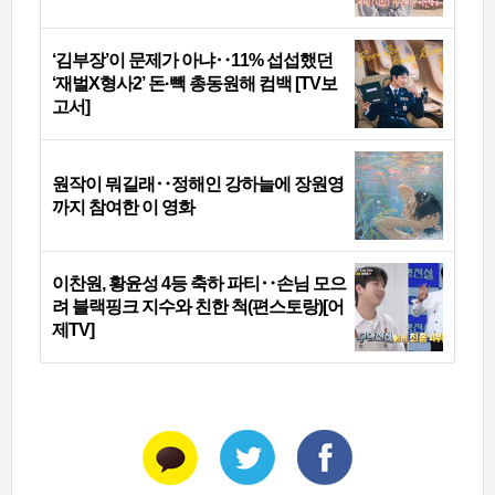
‘김부장’이 문제가 아냐‥11% 섭섭했던
‘재벌X형사2’ 돈·빽 총동원해 컴백 [TV보
고서]
원작이 뭐길래‥정해인 강하늘에 장원영
까지 참여한 이 영화
이찬원, 황윤성 4등 축하 파티‥손님 모으
려 블랙핑크 지수와 친한 척(편스토랑)[어
제TV]