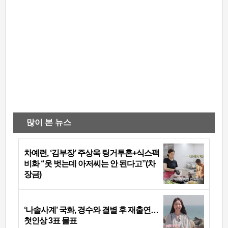
많이 본 뉴스
차예련, ‘김부장’ 주상욱 링거투혼+식스팩
비화 “옷 벗는데 아저씨는 안 된다고”(차
장금)
‘나솔사계’ 국화, 경수와 결별 후 재출연…
첫인상 3표 몰표