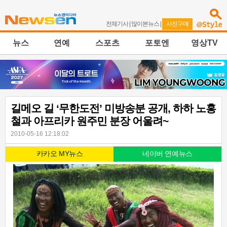
전체기사
|
많이본뉴스
|
사진구매
뉴스
연예
스포츠
포토엔
영상TV
길메오 길 ‘무한도전’ 미방송분 공개, 하하 노홍
철과 아프리카 원주민 분장 어울려~
2010-05-16 12:18:02
카카오 MY뉴스
네이버 연예뉴스