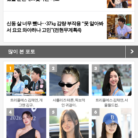
신동 살 너무 뺐나‥37㎏ 감량 부작용 “못 알아봐
서 요요 와야하나 고민”(전현무계획4)
많이 본 포토
트리플에스 김채연, 개
샤를리즈 테론, 독보적
트리플에스 김채연, 서
그맨 김규..
인 귀걸이..
울월드컵..