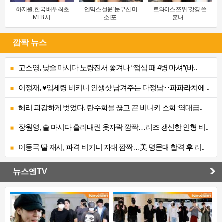
하지원, 한국 배우 최초
엔믹스 설윤 ‘눈부신 미
트와이스 쯔위 ‘갓경 쓴
MLB 시..
소’[포..
훈녀’..
깜짝 뉴스
고소영, 낮술 마시다 노량진서 쫓겨나 “점심 때 4병 마셔”(바..
이정재, ♥임세령 비키니 인생샷 남겨주는 다정남‥파파라치에 ..
혜리 과감하게 벗었다, 탄수화물 끊고 끈 비니키 소화 ‘역대급..
장원영, 술 마시다 흘러내린 옷자락 깜짝…리즈 갱신한 인형 비..
이동국 딸 재시, 파격 비키니 자태 깜짝…美 명문대 합격 후 리..
뉴스엔TV