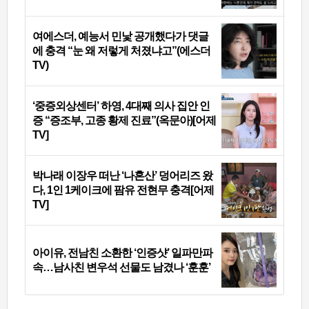
여에스더, 예능서 민낯 공개했다가 댓글
에 충격 “눈 왜 저렇게 처졌냐고”(에스더
TV)
‘중증외상센터’ 하영, 4대째 의사 집안 인
증 “증조부, 고종 황제 진료”(옥문아)[어제
TV]
박나래 이장우 떠난 ‘나혼산’ 덩어리즈 왔
다, 1인 1케이크에 팜유 전현무 충격[어제
TV]
아이유, 전남친 소환한 ‘인증샷’ 일파만파
속…남사친 변우석 선물도 남겼나 ‘훈훈’