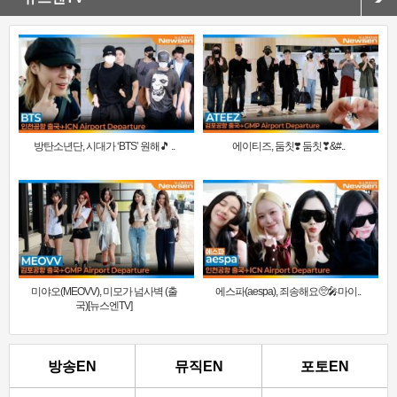
방탄소년단, 시대가 ‘BTS’ 원해🎵 ..
에이티즈, 둠칫❣️ 둠칫❣&#..
미야오(MEOVV), 미모가 넘사벽 (출
에스파(aespa), 죄송해요🥺🎤마이..
국)[뉴스엔TV]
방송EN
뮤직EN
포토EN