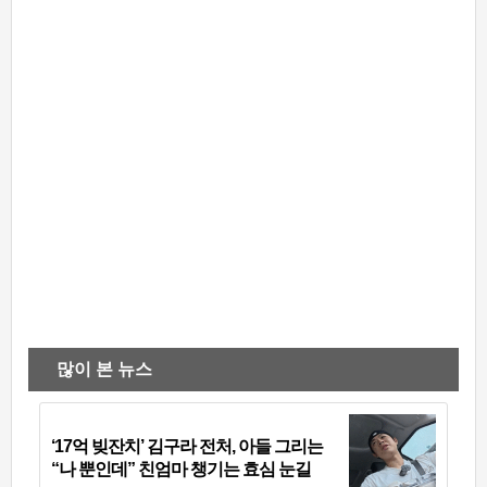
많이 본 뉴스
‘17억 빚잔치’ 김구라 전처, 아들 그리는
“나 뿐인데” 친엄마 챙기는 효심 눈길