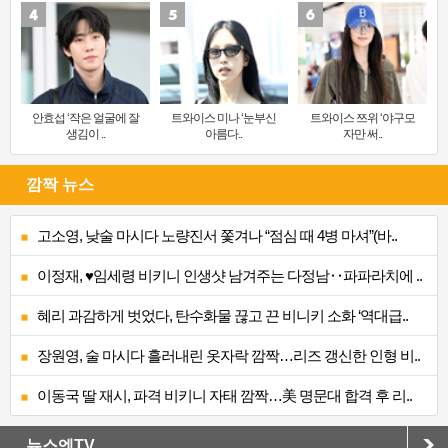
안효섭 ‘작은 얼굴에 잘
트와이스 미나 ‘눈부신
트와이스 쯔위 ‘야구모
생김이 ..
아름다..
자만 써..
깜짝 뉴스
고소영, 낮술 마시다 노량진서 쫓겨나 “점심 때 4병 마셔”(바..
이정재, ♥임세령 비키니 인생샷 남겨주는 다정남‥파파라치에 ..
혜리 과감하게 벗었다, 탄수화물 끊고 끈 비니키 소화 ‘역대급..
장원영, 술 마시다 흘러내린 옷자락 깜짝…리즈 갱신한 인형 비..
이동국 딸 재시, 파격 비키니 자태 깜짝…美 명문대 합격 후 리..
뉴스엔TV