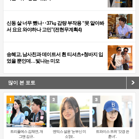
신동 살 너무 뺐나‥37㎏ 감량 부작용 “못 알아봐
서 요요 와야하나 고민”(전현무계획4)
송혜교, 남사친과 데이트서 흰 티셔츠+청바지 입
었을 뿐인데…빛나는 미모
많이 본 포토
트리플에스 김채연, 개
엔믹스 설윤 ‘눈부신 미
트와이스 쯔위 ‘갓경 쓴
그맨 김규..
소’[포..
훈녀’..