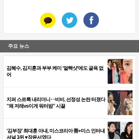
주요 뉴스
김혜수, 김지훈과 부부 케미 ‘얼빡샷’에도 굴욕 없
어
지퍼 스르륵 내리더니‥비비, 선정성 논란 터졌다
“왜 저래vs이게 워터밤” 시끌
‘김부장’ 최대훈 아내, 미스코리아 善+미스 인터내
셔널 3위 ♥장윤서였다