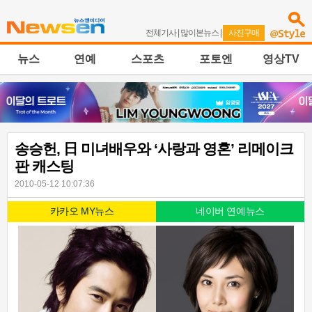
전체기사
|
많이본뉴스
|
사진구매
뉴스
연예
스포츠
포토엔
영상TV
송승헌, 日 미녀배우와 ‘사랑과 영혼’ 리메이크
판 캐스팅
2010-05-12 10:07:36
카카오 MY뉴스
네이버 연예뉴스