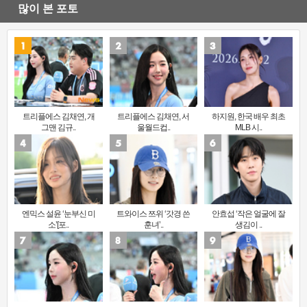
많이 본 포토
트리플에스 김채연, 개
트리플에스 김채연, 서
하지원, 한국 배우 최초
그맨 김규..
울월드컵..
MLB 시..
엔믹스 설윤 ‘눈부신 미
트와이스 쯔위 ‘갓경 쓴
안효섭 ‘작은 얼굴에 잘
소’[포..
훈녀’..
생김이 ..