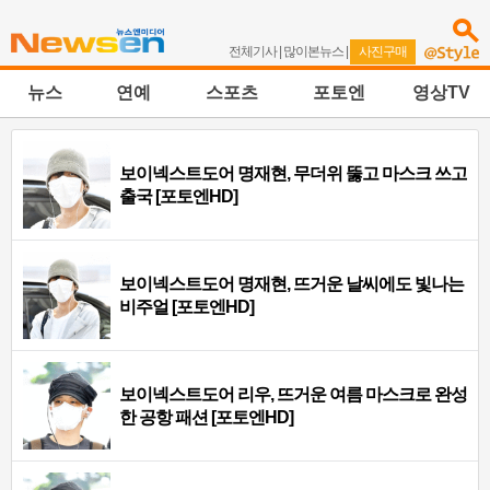
전체기사
|
많이본뉴스
|
사진구매
뉴스
연예
스포츠
포토엔
영상TV
보이넥스트도어 명재현, 무더위 뚫고 마스크 쓰고
출국 [포토엔HD]
보이넥스트도어 명재현, 뜨거운 날씨에도 빛나는
비주얼 [포토엔HD]
보이넥스트도어 리우, 뜨거운 여름 마스크로 완성
한 공항 패션 [포토엔HD]