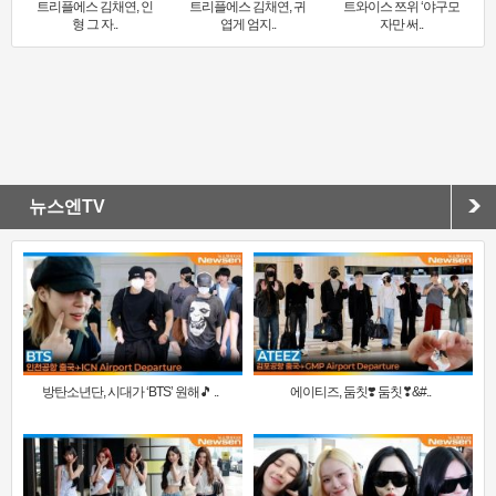
트리플에스 김채연, 인
트리플에스 김채연, 귀
트와이스 쯔위 ‘야구모
형 그 자..
엽게 엄지..
자만 써..
뉴스엔TV
방탄소년단, 시대가 ‘BTS’ 원해🎵 ..
에이티즈, 둠칫❣️ 둠칫❣&#..