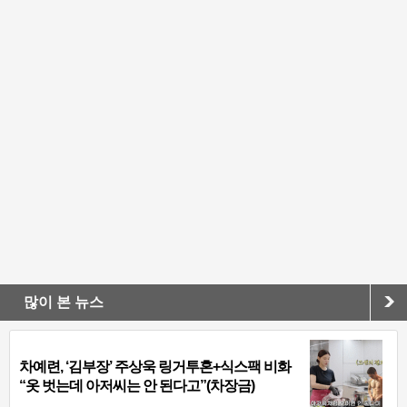
많이 본 뉴스
차예련, ‘김부장’ 주상욱 링거투혼+식스팩 비화
“옷 벗는데 아저씨는 안 된다고”(차장금)