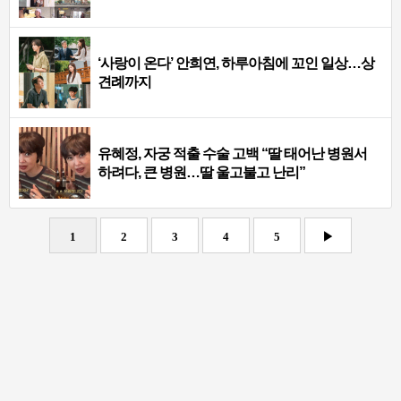
‘사랑이 온다’ 안희연, 하루아침에 꼬인 일상…상
견례까지
유혜정, 자궁 적출 수술 고백 “딸 태어난 병원서
하려다, 큰 병원…딸 울고불고 난리”
1
2
3
4
5
▶