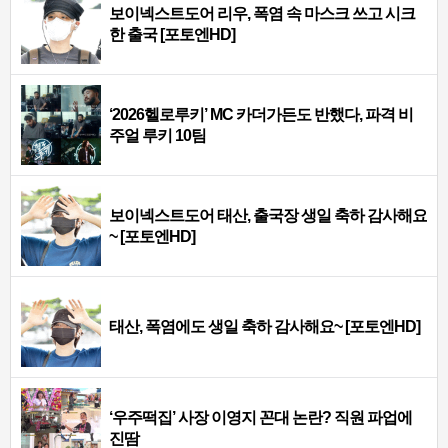
보이넥스트도어 리우, 폭염 속 마스크 쓰고 시크
한 출국 [포토엔HD]
‘2026헬로루키’ MC 카더가든도 반했다, 파격 비
주얼 루키 10팀
보이넥스트도어 태산, 출국장 생일 축하 감사해요
~ [포토엔HD]
태산, 폭염에도 생일 축하 감사해요~ [포토엔HD]
‘우주떡집’ 사장 이영지 꼰대 논란? 직원 파업에
진땀