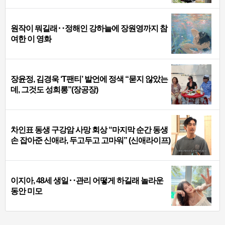
원작이 뭐길래‥정해인 강하늘에 장원영까지 참
여한 이 영화
장윤정, 김경욱 ‘T팬티’ 발언에 정색 “묻지 않았는
데, 그것도 성희롱”(장공장)
차인표 동생 구강암 사망 회상 “마지막 순간 동생
손 잡아준 신애라, 두고두고 고마워” (신애라이프)
이지아, 48세 생일‥관리 어떻게 하길래 놀라운
동안 미모