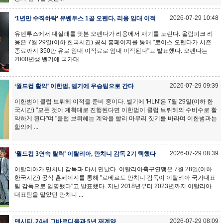
2026-07-29 10:48
‘1년만 수직하락’ 유벤투스 1골 오펜다, 리옹 임대 이적
유벤투스에서 대실패를 맛본 오펜다가 리옹에서 재기를 노린다. 올림피크 리
옹은 7월 29일(이하 한국시간) 공식 홈페이지를 통해 "로이스 오펜다가 시즌
종료까지 350만 유로 임대 이적료로 임대 이적된다"고 발표했다. 오펜다는
2000년생 벨기에 국가대...
2026-07-29 09:39
‘월드컵 활약’ 이한범, 벨기에 우승팀으로 간다
이한범이 클럽 브뤼헤 이적을 준비 중이다. 벨기에 'HLN'은 7월 29일(이하 한
국시간) "모든 것이 계획대로 진행된다면 이한범이 클럽 브뤼헤의 수비수로 활
약하게 된다"며 "클럽 브뤼헤는 계약을 빨리 마무리 짓기를 바라며 이한범과는
합의에 ...
2026-07-29 08:39
‘월드컵 3연속 탈락’ 이탈리아, 만치니 감독 2기 택했다
이탈리아가 만치니 감독과 다시 만났다. 이탈리아축구연맹은 7월 28일(이하
한국시간) 공식 홈페이지를 통해 "로베르토 만치니 감독이 이탈리아 국가대표
팀 감독으로 임명됐다"고 발표했다. 지난 2018년부터 2023년까지 이탈리아
대표팀을 맡았던 만치니 ...
2026-07-29 08:09
맨시티, 24세 그바르디올과 5년 재계약