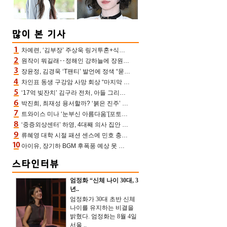
차예련, ‘김부장’ 주상욱 링거투혼+식스팩 비화 “옷 벗는데 아저씨는 안 된다고”(차장금)
원작이 뭐길래‥정해인 강하늘에 장원영까지 참여한 이 영화
장윤정, 김경욱 ‘T팬티’ 발언에 정색 “묻지 않았는데, 그것도 성희롱”(장공장)
차인표 동생 구강암 사망 회상 “마지막 순간 동생 손 잡아준 신애라, 두고두고 고마워” (신애라이프)
‘17억 빚잔치’ 김구라 전처, 아들 그리는 “나 뿐인데” 친엄마 챙기는 효심 눈길
박진희, 최재성 용서할까? ‘붉은 진주’ 오늘(7일) 결말 나온다
트와이스 미나 ‘눈부신 아름다움’[포토엔HD]
‘중증외상센터’ 하영, 4대째 의사 집안 인증 “증조부, 고종 황제 진료”(옥문아)[어제TV]
류혜영 대학 시절 패션 센스에 민호 충격 “레몬색 레깅스에 다리 없는 줄”(나혼산)
아이유, 장기하 BGM 후폭풍 예상 못 했나‥삭제 오보→윤가이까지 엮여 시끌
엄정화 “신체 나이 30대, 3
년..
엄정화가 30대 초반 신체
나이를 유지하는 비결을
밝혔다. 엄정화는 8월 4일
서울 ..