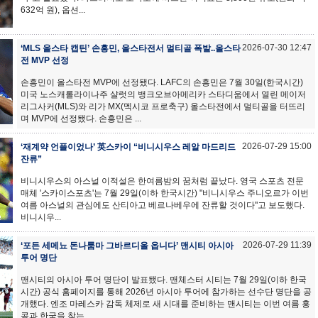
632억 원), 옵션...
2026-07-30 12:47
‘MLS 올스타 캡틴’ 손흥민, 올스타전서 멀티골 폭발..올스타
전 MVP 선정
손흥민이 올스타전 MVP에 선정됐다. LAFC의 손흥민은 7월 30일(한국시간)
미국 노스캐롤라이나주 샬럿의 뱅크오브아메리카 스타디움에서 열린 메이저
리그사커(MLS)와 리가 MX(멕시코 프로축구) 올스타전에서 멀티골을 터뜨리
며 MVP에 선정됐다. 손흥민은 ...
2026-07-29 15:00
‘재계약 언플이었나’ 英스카이 “비니시우스 레알 마드리드
잔류”
비니시우스의 아스널 이적설은 한여름밤의 꿈처럼 끝났다. 영국 스포츠 전문
매체 '스카이스포츠'는 7월 29일(이하 한국시간) "비니시우스 주니오르가 이번
여름 아스널의 관심에도 산티아고 베르나베우에 잔류할 것이다"고 보도했다.
비니시우...
2026-07-29 11:39
‘포든 세메뇨 돈나룸마 그바르디올 옵니다’ 맨시티 아시아
투어 명단
맨시티의 아시아 투어 명단이 발표됐다. 맨체스터 시티는 7월 29일(이하 한국
시간) 공식 홈페이지를 통해 2026년 아시아 투어에 참가하는 선수단 명단을 공
개했다. 엔조 마레스카 감독 체제로 새 시대를 준비하는 맨시티는 이번 여름 홍
콩과 한국을 찾는...