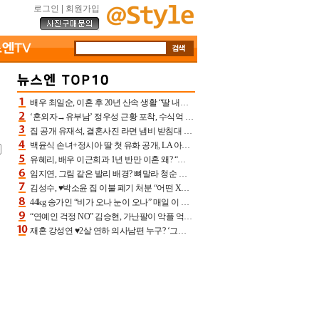
로그인
|
회원가입
배우 최일순, 이혼 후 20년 산속 생활 “딸 내가 버렸다고 원망‥맘 아파”(특종)[어제TV]
‘혼외자→유부남’ 정우성 근황 포착, 수식억 해킹 피해 후배 만났다 “존경하는”
집 공개 유재석, 결혼사진 라면 냄비 받침대 되고 분노‥가족사진도 피해(놀뭐)[어제TV]
백윤식 손녀+정시아 딸 첫 유화 공개, LA 아트쇼→서울국제조각페스타 작가다운 수준급 실력
유혜리, 배우 이근희과 1년 반만 이혼 왜? “식칼 꽂고 의자 던져” 충격 폭로(특종)[어제TV]
임지연, 그림 같은 발리 배경? 뼈말라 청순 비키니 핏에 상대 안 되네
김성수, ♥박소윤 집 이불 폐기 처분 “어떤 X이랑 썼을지 몰라” 질투(신랑수업2)[어제TV]
44kg 송가인 “비가 오나 눈이 오나” 매일 이 운동, 허벅지 근육량 상승+체지방 감소
“연예인 걱정 NO” 김승현, 가난팔이 악플 억울할만‥아내+딸과 日 여행
재혼 강성연 ♥2살 연하 의사남편 누구? ‘그알’ 자문의에 훈남 비주얼 초엘리트 스펙 [종합]