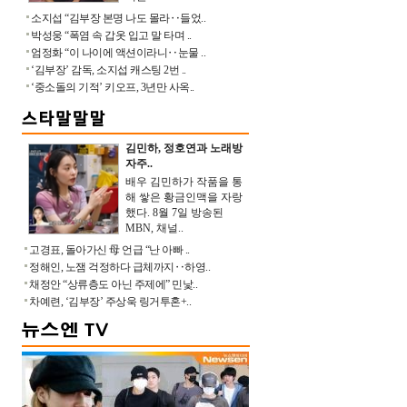
소지섭 “김부장 본명 나도 몰라‥들었..
박성웅 “폭염 속 갑옷 입고 말 타며 ..
엄정화 “이 나이에 액션이라니‥눈물 ..
‘김부장’ 감독, 소지섭 캐스팅 2번 ..
‘중소돌의 기적’ 키오프, 3년만 사옥..
김민하, 정호연과 노래방
자주..
배우 김민하가 작품을 통
해 쌓은 황금인맥을 자랑
했다. 8월 7일 방송된
MBN, 채널..
고경표, 돌아가신 母 언급 “난 아빠 ..
정해인, 노잼 걱정하다 급체까지‥하영..
채정안 “상류층도 아닌 주제에” 민낯..
차예련, ‘김부장’ 주상욱 링거투혼+..