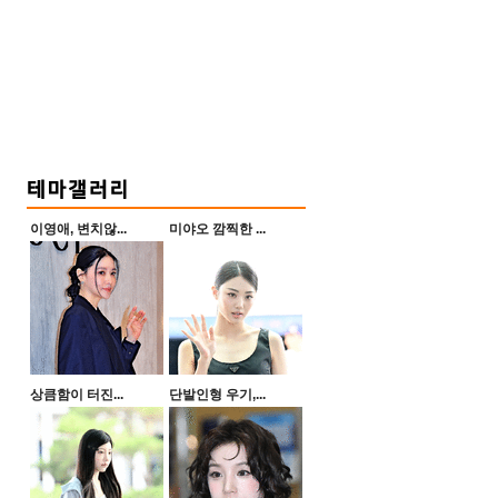
이영애, 변치않...
미야오 깜찍한 ...
상큼함이 터진...
단발인형 우기,...