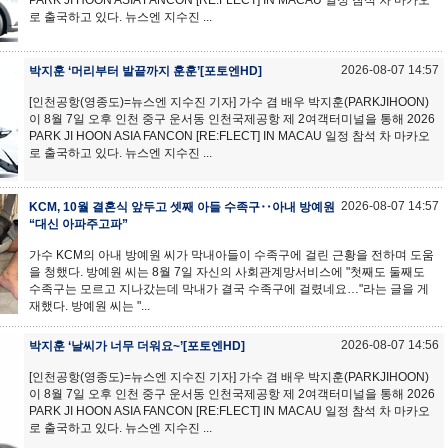
PARK JI HOON ASIA FANCON [RE:FLECT] IN MACAU 일정 참석 차 마카오
로 출국하고 있다. 뉴스엔 지수진 ...
2026-08-07 14:57
박지훈 ‘머리부터 발끝까지 훈훈’[포토엔HD]
[인천공항(영종도)=뉴스엔 지수진 기자] 가수 겸 배우 박지훈(PARKJIHOON)
이 8월 7일 오후 인천 중구 운서동 인천국제공항 제 2여객터미널을 통해 2026
PARK JI HOON ASIA FANCON [RE:FLECT] IN MACAU 일정 참석 차 마카오
로 출국하고 있다. 뉴스엔 지수진 ...
2026-08-07 14:57
KCM, 10월 결혼식 앞두고 셋째 아들 수족구‥아내 방예원
“대신 아파주고파”
가수 KCM의 아내 방예원 씨가 막내아들이 수족구에 걸린 근황을 전하며 도움
을 청했다. 방예원 씨는 8월 7일 자신의 사회관계망서비스에 "첫째도 둘째도
수족구는 모르고 지나갔는데 막내가 결국 수족구에 걸렸네요…"라는 글을 게
재했다. 방예원 씨는 "...
2026-08-07 14:56
박지훈 ‘날씨가 너무 더워요~’[포토엔HD]
[인천공항(영종도)=뉴스엔 지수진 기자] 가수 겸 배우 박지훈(PARKJIHOON)
이 8월 7일 오후 인천 중구 운서동 인천국제공항 제 2여객터미널을 통해 2026
PARK JI HOON ASIA FANCON [RE:FLECT] IN MACAU 일정 참석 차 마카오
로 출국하고 있다. 뉴스엔 지수진 ...