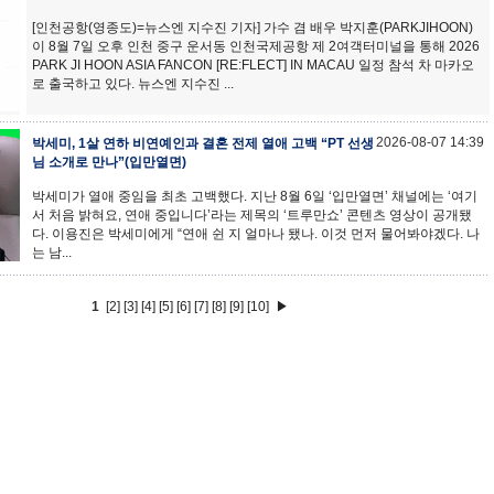
[인천공항(영종도)=뉴스엔 지수진 기자] 가수 겸 배우 박지훈(PARKJIHOON)
이 8월 7일 오후 인천 중구 운서동 인천국제공항 제 2여객터미널을 통해 2026
PARK JI HOON ASIA FANCON [RE:FLECT] IN MACAU 일정 참석 차 마카오
로 출국하고 있다. 뉴스엔 지수진 ...
2026-08-07 14:39
박세미, 1살 연하 비연예인과 결혼 전제 열애 고백 “PT 선생
님 소개로 만나”(입만열면)
박세미가 열애 중임을 최초 고백했다. 지난 8월 6일 ‘입만열면’ 채널에는 ‘여기
서 처음 밝혀요, 연애 중입니다’라는 제목의 ‘트루만쇼’ 콘텐츠 영상이 공개됐
다. 이용진은 박세미에게 “연애 쉰 지 얼마나 됐나. 이것 먼저 물어봐야겠다. 나
는 남...
1
[2]
[3]
[4]
[5]
[6]
[7]
[8]
[9]
[10]
▶