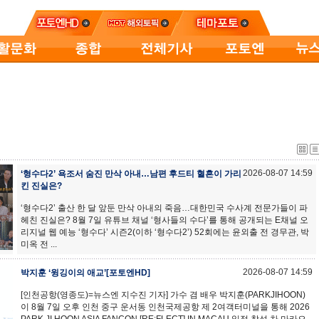
2026-08-07 14:59
‘형수다2’ 욕조서 숨진 만삭 아내…남편 후드티 혈흔이 가리
킨 진실은?
‘형수다2’ 출산 한 달 앞둔 만삭 아내의 죽음…대한민국 수사계 전문가들이 파
헤친 진실은? 8월 7일 유튜브 채널 ‘형사들의 수다’를 통해 공개되는 E채널 오
리지널 웹 예능 ‘형수다’ 시즌2(이하 ‘형수다2’) 52회에는 윤외출 전 경무관, 박
미옥 전 ...
2026-08-07 14:59
박지훈 ‘윙깅이의 애교’[포토엔HD]
[인천공항(영종도)=뉴스엔 지수진 기자] 가수 겸 배우 박지훈(PARKJIHOON)
이 8월 7일 오후 인천 중구 운서동 인천국제공항 제 2여객터미널을 통해 2026