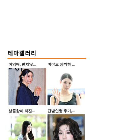
이영애, 변치않...
미야오 깜찍한 ...
상큼함이 터진...
단발인형 우기,...