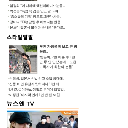
엄정화 “이 나이에 액션이라니‥눈물 ..
박성웅 “폭염 속 갑옷 입고 말 타며 ..
‘중소돌의 기적’ 키오프, 3년만 사옥..
강미나 “13kg 감량 후 예쁘다는 반응 ..
윤보미 결혼식 불참한 손나은 “판다로..
부친 가정폭력 보고 큰 방
은희..
'방은희, 2번 이혼 후 1년
간 母 안 만났는데…모친
고독사에 회한의 눈물'..
손담비, 일본서 신발 신고 호텔 침대에..
신동, 비만 유전자 탓하더니 “1년 배..
DJ DOC 이하늘, 생활고 루머에 입열었..
이정진 “마지막 연애 1년 반 전, 여친..