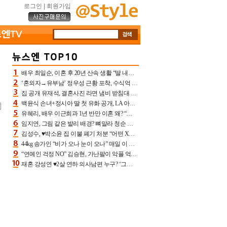
로그인
|
회원가입
배우 최일순, 이혼 후 20년 산속 생활 “딸 내가 버렸다고 원망‥맘 아파”(특종)[어제TV]
‘혼외자→유부남’ 정우성 근황 포착, 수식억 해킹 피해 후배 만났다 “존경하는”
집 공개 유재석, 결혼사진 라면 냄비 받침대 되고 분노‥가족사진도 피해(놀뭐)[어제TV]
백윤식 손녀+정시아 딸 첫 유화 공개, LA 아트쇼→서울국제조각페스타 작가다운 수준급 실력
유혜리, 배우 이근희과 1년 반만 이혼 왜? “식칼 꽂고 의자 던져” 충격 폭로(특종)[어제TV]
임지연, 그림 같은 발리 배경? 뼈말라 청순 비키니 핏에 상대 안 되네
김성수, ♥박소윤 집 이불 폐기 처분 “어떤 X이랑 썼을지 몰라” 질투(신랑수업2)[어제TV]
44kg 송가인 “비가 오나 눈이 오나” 매일 이 운동, 허벅지 근육량 상승+체지방 감소
“연예인 걱정 NO” 김승현, 가난팔이 악플 억울할만‥아내+딸과 日 여행
재혼 강성연 ♥2살 연하 의사남편 누구? ‘그알’ 자문의에 훈남 비주얼 초엘리트 스펙 [종합]