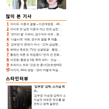
아이유, 이종석 결별→이관개방증…46장 꽉 채운 유애나 ♥ “열심히 사는 중”
아이유 전 남친 이종석 아닌 전전 남친 장기하 소환 ‘별일 없이 산다’ 선곡…46장에 꾹 눌러 담은 근황
‘견미리 딸’ 이유비, 금수저의 여유…청순 미모에 반전 슬림 라인
‘나솔사계’ 국화, 경수와 결별 후 재출연…첫인상 3표 몰표
‘김부장’이 문제가 아냐‥11% 섭섭했던 ‘재벌X형사2’ 돈·빽 총동원해 컴백 [TV보고서]
밖에선 폭로전, TV선 싱글벙글‥황정민 ‘틈만 나면’ 출연, 피로감은 시청자 몫
황정민 여론 또 뒤집혔다 “먼저 건 전화 62통, 그만 연락해” vs 女팬 “녹취 다 올려” 진흙탕 싸움
이찬원, 황윤성 4등 축하 파티‥손님 모으려 블랙핑크 지수와 친한 척(편스토랑)[어제TV]
트와이스 쯔위 ‘갓경 쓴 훈녀’[포토엔HD]
이지아, 48세 생일‥관리 어떻게 하길래 놀라운 동안 미모
‘김부장’ 감독, 소지섭 캐
스..
'김부장' 이승영 감독이 소
지섭의 새로운 면모를 발
견하고 깜짝 놀랐던 ..