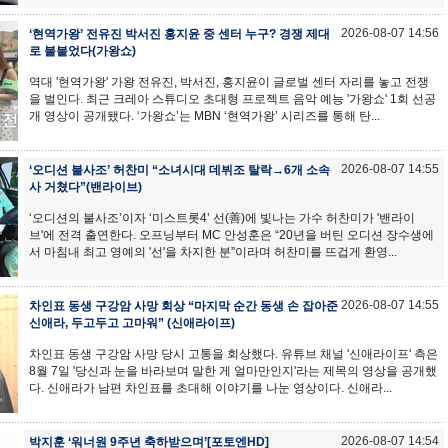
2026-08-07 14:56
‘현역가왕’ 전유진 박서진 홍지윤 중 센터 누구? 경쟁 제대
로 불붙었다(가왕쇼)
역대 '현역가왕' 가왕 전유진, 박서진, 홍지윤이 글로벌 센터 자리를 놓고 전쟁
을 벌인다. 최근 크레아 스튜디오 초대형 프로젝트 음악 예능 '가왕쇼' 1회 선공
개 영상이 공개됐다. ‘가왕쇼’는 MBN ‘현역가왕’ 시리즈를 통해 탄...
2026-08-07 14:55
‘오디션 불사조’ 허찬미 “소녀시대 데뷔조 탈락→6개 소속
사 거쳤다”(밴라이브)
‘오디션의 불사조’이자 ‘미스트롯4’ 선(善)에 빛나는 가수 허찬미가 '밴라이
브'에 전격 출연한다. 오프닝부터 MC 안성훈은 “20년을 버틴 오디션 장수생에
서 마침내 최고 영예의 '선'을 차지한 분”이라며 허찬미를 뜨겁게 환영...
2026-08-07 14:55
차인표 동생 구강암 사망 회상 “마지막 순간 동생 손 잡아준
신애라, 두고두고 고마워” (신애라이프)
차인표 동생 구강암 사망 당시 고통을 회상했다. 유튜브 채널 '신애라이프' 측은
8월 7일 '당신과 눈을 바라보며 말한 게 얼마만인지'라는 제목의 영상을 공개했
다. 신애라가 남편 차인표를 초대해 이야기를 나눈 영상이다. 신애라...
2026-08-07 14:54
박지훈 ‘워너원 9주년 축하받으며’[포토엔HD]