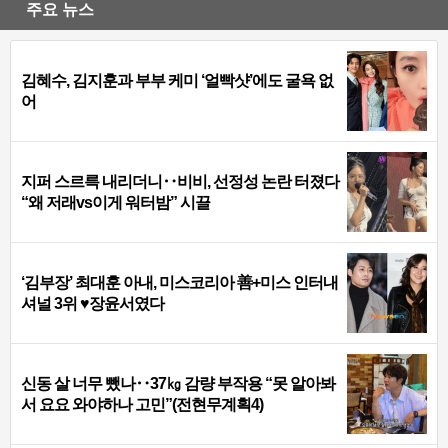
주요 뉴스
김혜수, 김지훈과 부부 케미 ‘얼빡샷’에도 굴욕 없
어
지퍼 스르륵 내리더니‥비비, 선정성 논란 터졌다
“왜 저래vs이게 워터밤” 시끌
‘김부장’ 최대훈 아내, 미스코리아 善+미스 인터내
셔널 3위 ♥장윤서였다
신동 살 너무 뺐나‥37㎏ 감량 부작용 “못 알아봐
서 요요 와야하나 고민”(전현무계획4)