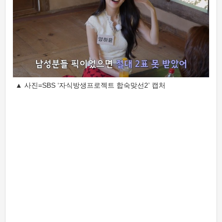
▲ 사진=SBS ‘자식방생프로젝트 합숙맞선2’ 캡처