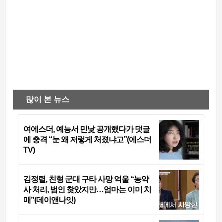
많이 본 뉴스
여에스더, 예능서 민낯 공개했다가 댓글
에 충격 “눈 왜 저렇게 처졌냐고”(에스더
TV)
김정렬, 친형 군대 구타 사망 억울 “농약
사 처리, 범인 찾았지만…엄마는 이미 치
매”(데이앤나잇)