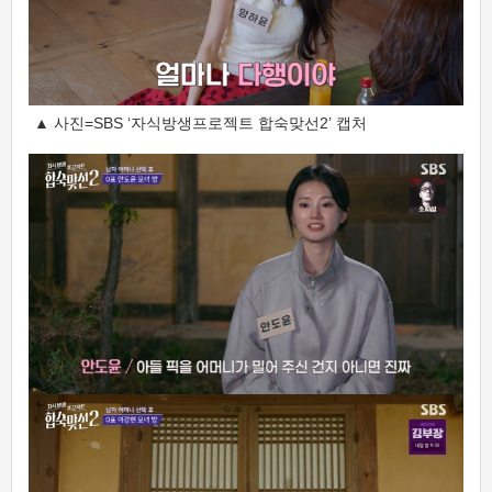
▲ 사진=SBS ‘자식방생프로젝트 합숙맞선2’ 캡처