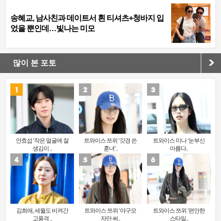
송혜교, 남사친과 데이트서 흰 티셔츠+청바지 입
었을 뿐인데…빛나는 미모
많이 본 포토
안효섭 ‘작은 얼굴에 잘
트와이스 쯔위 ‘갓경 쓴
트와이스 미나 ‘눈부신
생김이 ..
훈녀’..
아름다..
김희애, 세월도 비켜간
트와이스 쯔위 ‘야구모
트와이스 쯔위 ‘편안한
고품격 ..
자만 써..
스타일..