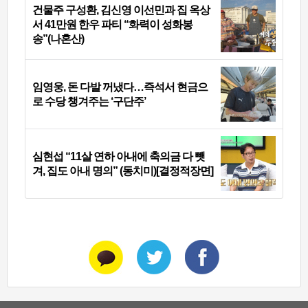
건물주 구성환, 김신영 이선민과 집 옥상
서 41만원 한우 파티 “화력이 성화봉
송”(나혼산)
임영웅, 돈 다발 꺼냈다…즉석서 현금으
로 수당 챙겨주는 ‘구단주’
심현섭 “11살 연하 아내에 축의금 다 뺏
겨, 집도 아내 명의” (동치미)[결정적장면]