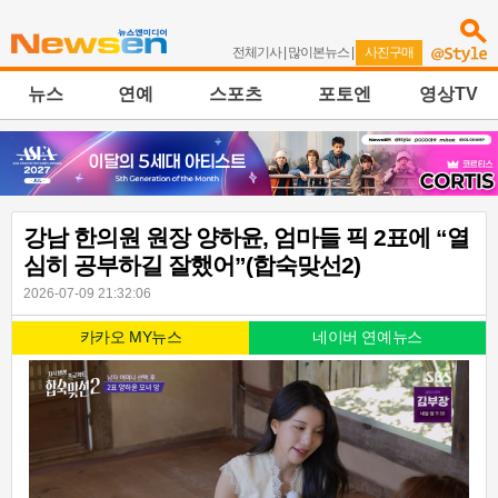
전체기사
|
많이본뉴스
|
사진구매
뉴스
연예
스포츠
포토엔
영상TV
강남 한의원 원장 양하윤, 엄마들 픽 2표에 “열
심히 공부하길 잘했어”(합숙맞선2)
2026-07-09 21:32:06
카카오 MY뉴스
네이버 연예뉴스