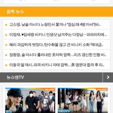
깜짝 뉴스
고소영, 낮술 마시다 노량진서 쫓겨나 “점심 때 4병 마셔”(바..
이정재, ♥임세령 비키니 인생샷 남겨주는 다정남‥파파라치에 ..
혜리 과감하게 벗었다, 탄수화물 끊고 끈 비니키 소화 ‘역대급..
장원영, 술 마시다 흘러내린 옷자락 깜짝…리즈 갱신한 인형 비..
이동국 딸 재시, 파격 비키니 자태 깜짝…美 명문대 합격 후 리..
뉴스엔TV