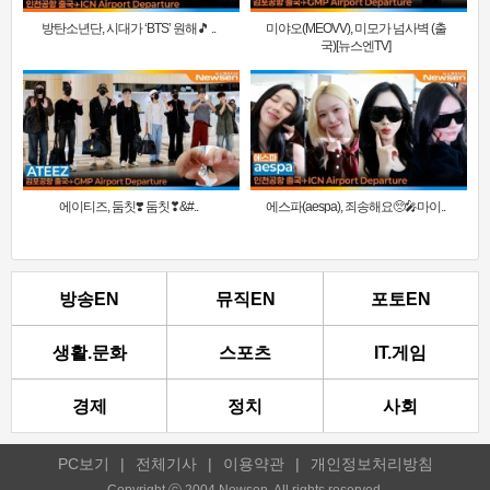
방탄소년단, 시대가 ‘BTS’ 원해🎵 ..
미야오(MEOVV), 미모가 넘사벽 (출
국)[뉴스엔TV]
에이티즈, 둠칫❣️ 둠칫❣&#..
에스파(aespa), 죄송해요🥺🎤마이..
방송EN
뮤직EN
포토EN
생활.문화
스포츠
IT.게임
경제
정치
사회
PC보기
|
전체기사
|
이용약관
|
개인정보처리방침