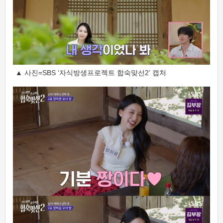
▲ 사진=SBS ‘자식방생프로젝트 합숙맞선2’ 캡처